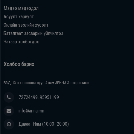
Мэдээ мэдээдэл
Oppo
Асуулт хариулт
Онлайн зээлийн хүсэлт
Mi
Баталгаат засварын үйлчилгээ
Чатаар холбогдох
Infinix
Huawei
Холбоо барих
Tablet
БЗД, 13-р хороолол зүүн 4 зам АРИНА Электроникс
Ухаалаг
72724499, 95951199
Цаг
info@arina.mn
Чихэвч
Даваа- Ням (10:00- 20:00)