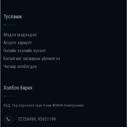
Тусламж
Мэдээ мэдээдэл
Асуулт хариулт
Онлайн зээлийн хүсэлт
Баталгаат засварын үйлчилгээ
Чатаар холбогдох
Холбоо барих
БЗД, 13-р хороолол зүүн 4 зам АРИНА Электроникс
72724499, 95951199