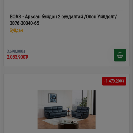
BOAS - Арьсан буйдан 2 суудалтай /Олон Үйлдэлт/
3876-30040-65
Буйдан
3,698,000₮
2,033,900₮
- 1,479,200₮