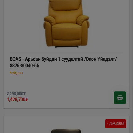
BOAS - Арьсан буйдан 1 суудалтай /Олон Үйлдэлт/
3876-30040-65
Буйдан
2,198,000₮
1,428,700₮
- 769,300₮