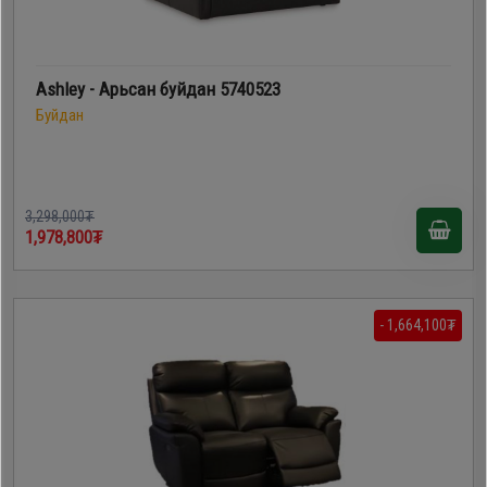
Ashley - Арьсан буйдан 5740523
Буйдан
3,298,000₮
1,978,800₮
- 1,664,100₮