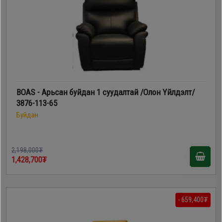
BOAS - Арьсан буйдан 1 суудалтай /Олон Үйлдэлт/
3876-113-65
Буйдан
2,198,000₮
1,428,700₮
- 659,400₮