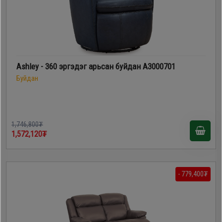
Ashley - 360 эргэдэг арьсан буйдан A3000701
Буйдан
1,746,800₮
1,572,120₮
- 779,400₮