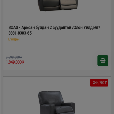
BOAS - Арьсан буйдан 2 суудалтай /Олон Үйлдэлт/
3881-8303-65
Буйдан
3,698,000₮
1,849,000₮
- 344,700₮