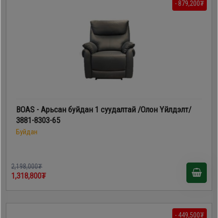
- 879,200₮
BOAS - Арьсан буйдан 1 суудалтай /Олон Үйлдэлт/
3881-8303-65
Буйдан
2,198,000₮
1,318,800₮
- 449,500₮