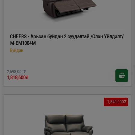
CHEERS - Арьсан буйдан 2 суудалтай /Олон Үйлдэлт/
M-EM1004M
Буйдан
2,598,000₮
1,818,600₮
- 1,849,000₮