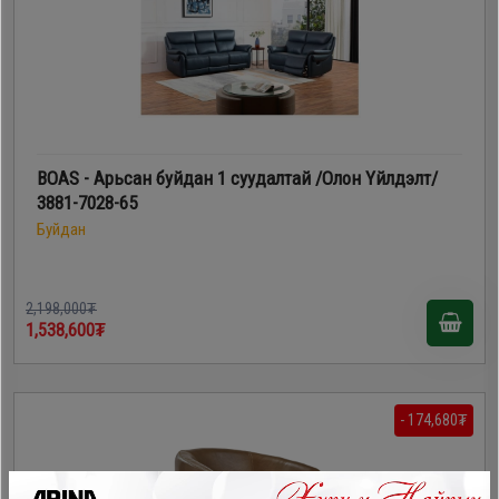
BOAS - Арьсан буйдан 1 суудалтай /Олон Үйлдэлт/
3881-7028-65
Буйдан
2,198,000₮
1,538,600₮
- 174,680₮