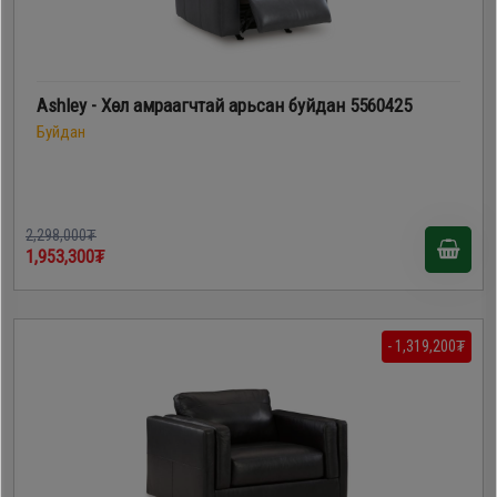
Ashley - Хөл амраагчтай арьсан буйдан 5560425
Буйдан
2,298,000₮
1,953,300₮
- 1,319,200₮