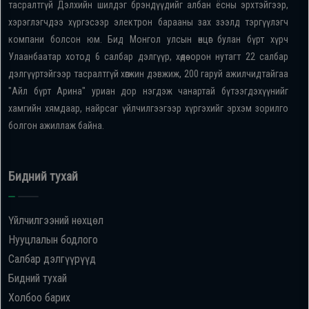
тасралтгүй Дэлхийн шилдэг брэндүүдийг албан ёсны эрхтэйгээр,
хэрэглэгчдээ хүргэсээр электрон барааны зах зээлд тэргүүлэгч
компани болсон юм. Бид Монгол улсын өнцөг булан бүрт хүрч
Улаанбаатар хотод 6 салбар дэлгүүр, хөдөө орон нутагт 22 салбар
дэлгүүртэйгээр тасралтгүй хөгжин дэвжиж, 200 гаруй ажилчидтайгаа
"Айл бүрт Арина" уриан дор нэгдэж чанартай бүтээгдэхүүнийг
хамгийн хямдаар, найрсаг үйлчилгээгээр хүргэхийг эрхэм зорилго
болгон ажиллаж байна.
Бидний тухай
Үйлчилгээний нөхцөл
Нууцлалын бодлого
Салбар дэлгүүрүүд
Бидний тухай
Холбоо барих