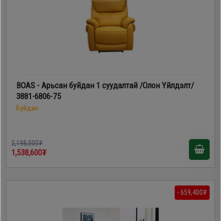
BOAS - Арьсан буйдан 1 суудалтай /Олон Үйлдэлт/
3881-6806-75
Буйдан
2,198,000₮
1,538,600₮
- 659,400₮