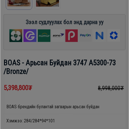
шүүгээ
Хөргөгч,
Хөлдөөгч
Зээл судлуулах бол энд дарна уу
Тавилга
Плитк,
Эйр
Шарах
кондишн
шүүгээ
BOAS - Арьсан Буйдан 3747 A5300-73
/Bronze/
ГАР
Тавилга
УТАС
5,398,800₮
8,998,000₮
Эйр
Apple
BOAS брендийн булантай загварын арьсан буйдан
кондишн
Samsung
Хэмжээ: 284/284*94*101