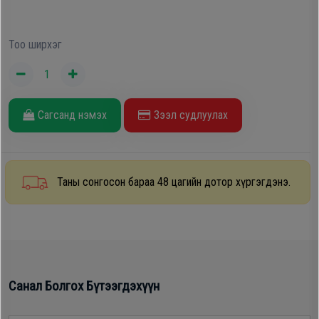
Oppo
Тоо ширхэг
Mi
Infinix
Сагсанд нэмэх
Зээл судлуулах
Huawei
Таны сонгосон бараа 48 цагийн дотор хүргэгдэнэ.
Tablet
Ухаалаг
Цаг
Санал Болгох Бүтээгдэхүүн
Чихэвч