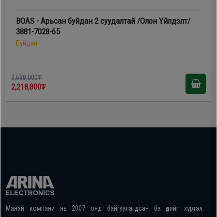
BOAS - Арьсан буйдан 2 суудалтай /Олон Үйлдэлт/
3881-7028-65
Буйдан
3,698,000₮
2,218,800₮
Манай компани нь 2007 онд байгуулагдсан ба өдийг хүртэл