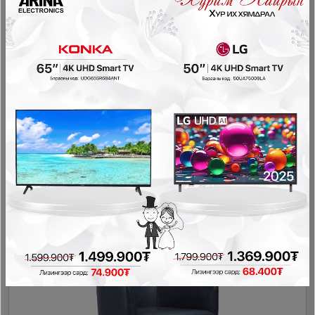
Ashley - 360 эргэдэг арьсан буйдан A3000700
Буйдан
1,746,800₮
1,572,120₮
- 174,680₮