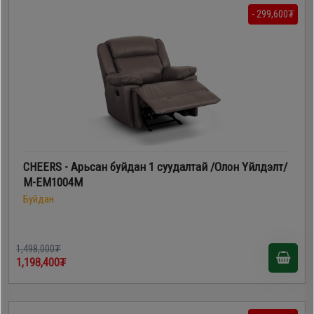
Дагалдах
- 299,600₮
хэрэгсэл
CHEERS - Арьсан буйдан 1 суудалтай /Олон Үйлдэлт/
M-EM1004M
Буйдан
1,498,000₮
1,198,400₮