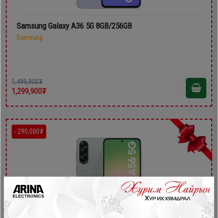
Samsung Galaxy A36 5G 8GB/256GB
Samsung
1,499,900₮
1,299,900₮
- 290,000₮