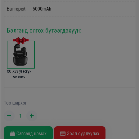
Дагалдах
Баттерей: 5000mAh
хэрэгсэл
Бэлгэнд олгох бүтээгдэхүүн:
XO X33 утасгүй
чихэвч
Тоо ширхэг
Сагсанд нэмэх
Зээл судлуулах