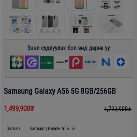
шүүгээ
Хөргөгч,
Хөлдөөгч
Тавилга
Плитк,
Эйр
Зээл судлуулах бол энд дарна уу
Шарах
кондишн
шүүгээ
ГАР
Тавилга
УТАС
Samsung Galaxy A56 5G 8GB/256GB
Эйр
1,499,900₮
1,799,900₮
Apple
кондишн
Samsung
Загвар: Samsung Galaxy A56 5G