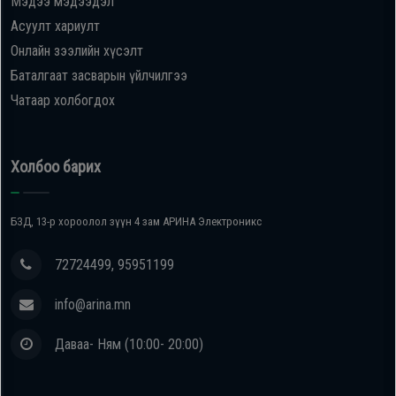
Мэдээ мэдээдэл
Асуулт хариулт
Онлайн зээлийн хүсэлт
Баталгаат засварын үйлчилгээ
Чатаар холбогдох
Холбоо барих
БЗД, 13-р хороолол зүүн 4 зам АРИНА Электроникс
72724499, 95951199
info@arina.mn
Даваа- Ням (10:00- 20:00)