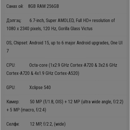
Санах ой: 8GB RAM 256GB
Oppo
Дэлгэц: 6.7-inch, Super AMOLED, Full HD+ resolution of
Mi
1080 x 2340 pixels, 120 Hz, Gorilla Glass Victus
OS, Chipset: Android 15, up to 6 major Android upgrades, One UI
Infinix
7
Huawei
CPU: Octa-core (1x2.9 GHz Cortex-A720 & 3x2.6 GHz
Cortex-A720 & 4x1.9 GHz Cortex-A520)
Tablet
GPU: Xclipse 540
Ухаалаг
Цаг
Камер: 50 MP (f/1.8, OIS) + 12 MP (ultra wide angle, f/2.2)
+ 5 MP (macro, f/2.4)
Чихэвч
Cелфи: 12 MP, f/2.2, (wide)