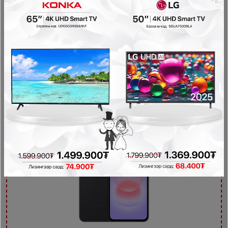
Samsung Galaxy A56 5G 8GB/128GB
Samsung
1,699,900₮
1,409,900₮
- 0₮