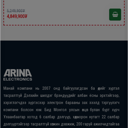
5,249,900₮
4,849,900₮
Манай компани нь 2007 онд байгуулагдсан ба өдийг хүртэл
тасралтгүй Дэлхийн шилдэг брэндүүдийг албан ёсны эрхтэйгээр,
хэрэглэгчдээ хүргэсээр электрон барааны зах зээлд тэргүүлэгч
компани болсон юм. Бид Монгол улсын өнцөг булан бүрт хүрч
Улаанбаатар хотод 6 салбар дэлгүүр, хөдөө орон нутагт 22 салбар
дэлгүүртэйгээр тасралтгүй хөгжин дэвжиж, 200 гаруй ажилчидтайгаа