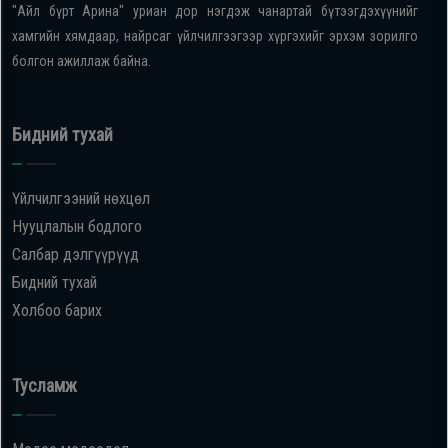
"Айл бүрт Арина" уриан дор нэгдэж чанартай бүтээгдэхүүнийг
хамгийн хямдаар, найрсаг үйлчилгээгээр хүргэхийг эрхэм зорилго
болгон ажиллаж байна.
Бидний тухай
Үйлчилгээний нөхцөл
Нууцлалын бодлого
Салбар дэлгүүрүүд
Бидний тухай
Холбоо барих
Тусламж