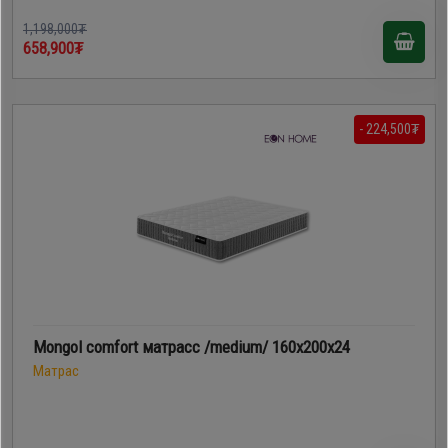
1,198,000₮
658,900₮
- 224,500₮
Mongol comfort матрасс /medium/ 160x200x24
Матрас