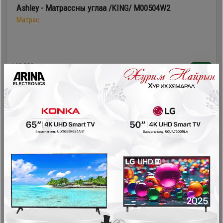
Ashley - Матрассны углаа /KING/ M00504W2
Матрас
168,000₮
142,800₮
- 26,700₮