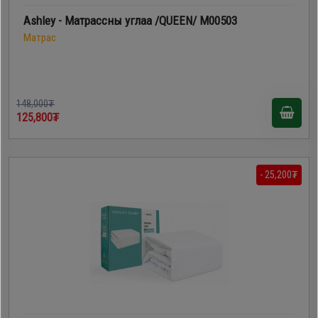
Ashley - Матрассны углаа /QUEEN/ M00503
Матрас
148,000₮
125,800₮
- 25,200₮