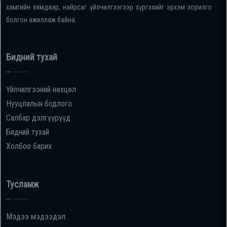
хамгийн хямдаар, найрсаг үйлчилгээгээр хүргэхийг эрхэм зорилго
болгон ажиллаж байна.
Бидний тухай
Үйлчилгээний нөхцөл
Нууцлалын бодлого
Салбар дэлгүүрүүд
Бидний тухай
Холбоо барих
Тусламж
Мэдээ мэдээдэл