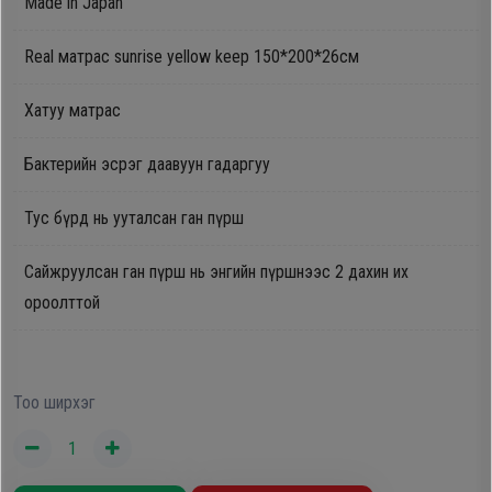
Made in Japan
Oppo
Real матрас sunrise yellow keep 150*200*26см
Mi
Хатуу матрас
Infinix
Бактерийн эсрэг даавуун гадаргуу
Тус бүрд нь ууталсан ган пүрш
Huawei
Сайжруулсан ган пүрш нь энгийн пүршнээс 2 дахин их
Tablet
ороолттой
Ухаалаг
Цаг
Тоо ширхэг
Чихэвч