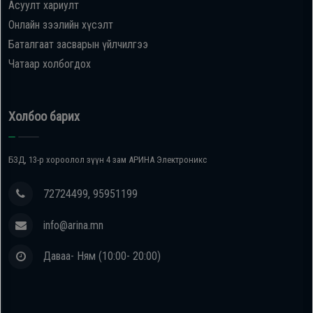
Асуулт хариулт
Онлайн зээлийн хүсэлт
Баталгаат засварын үйлчилгээ
Чатаар холбогдох
Холбоо барих
БЗД, 13-р хороолол зүүн 4 зам АРИНА Электроникс
72724499, 95951199
info@arina.mn
Даваа- Ням (10:00- 20:00)