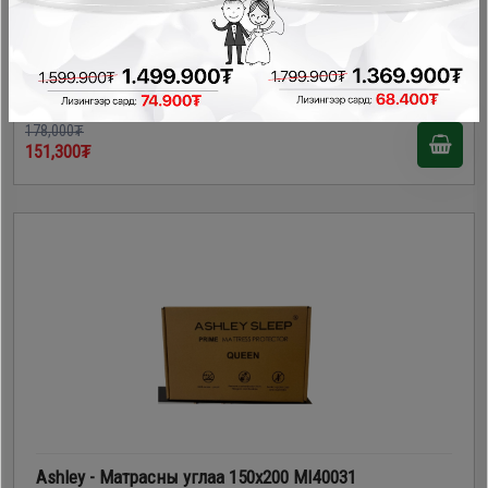
Ashley - Матрассны углаа /QUEEN/ M00603
Матрас
178,000₮
151,300₮
Ashley - Матрасны углаа 150x200 MI40031