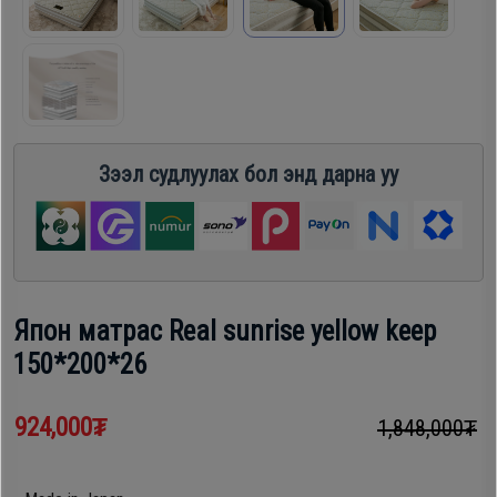
шүүгээ
Хөргөгч,
Хөлдөөгч
Тавилга
Плитк,
Эйр
Зээл судлуулах бол энд дарна уу
Шарах
кондишн
шүүгээ
ГАР
Тавилга
УТАС
Япон матрас Real sunrise yellow keep
150*200*26
Эйр
Apple
кондишн
924,000₮
1,848,000₮
Samsung