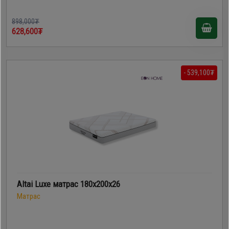
898,000₮
628,600₮
- 539,100₮
Altai Luxe матрас 180x200x26
Матрас