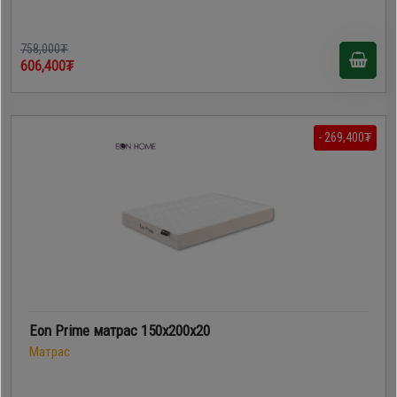
758,000₮
606,400₮
- 269,400₮
Eon Prime матрас 150x200x20
Матрас