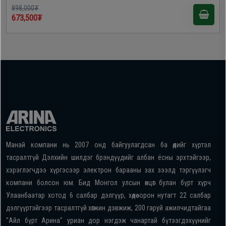
898,000₮
673,500₮
Манай компани нь 2007 онд байгуулагдсан ба өдийг хүртэл
тасралтгүй Дэлхийн шилдэг брэндүүдийг албан ёсны эрхтэйгээр,
хэрэглэгчдээ хүргэсээр электрон барааны зах зээлд тэргүүлэгч
компани болсон юм. Бид Монгол улсын өнцөг булан бүрт хүрч
Улаанбаатар хотод 6 салбар дэлгүүр, хөдөө орон нутагт 22 салбар
дэлгүүртэйгээр тасралтгүй хөгжин дэвжиж, 200 гаруй ажилчидтайгаа
"Айл бүрт Арина" уриан дор нэгдэж чанартай бүтээгдэхүүнийг