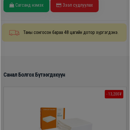
Сагсанд нэмэх
Зээл судлуулах
Дагалдах
хэрэгсэл
Таны сонгосон бараа 48 цагийн дотор хүргэгдэнэ.
Санал Болгох Бүтээгдэхүүн
- 13,200₮