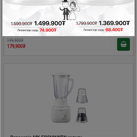
Homelux HAT-9852 холигч
Холигч, Миксер, Шүүс шахагч, Махны машин
199,900₮
179,900₮