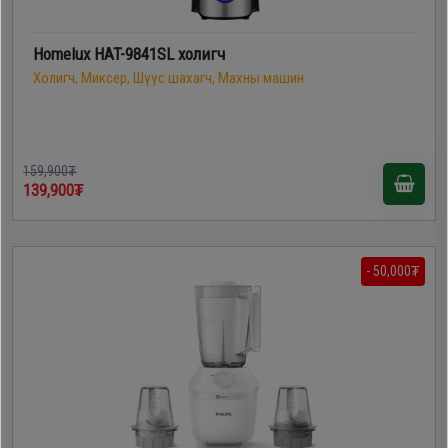
Homelux HAT-9841SL холигч
Холигч, Миксер, Шүүс шахагч, Махны машин
159,900₮
139,900₮
- 50,000₮