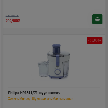
249,900₮
209,900₮
- 30,000₮
Philips HR1811/71 шүүс шахагч
Холигч, Миксер, Шүүс шахагч, Махны машин