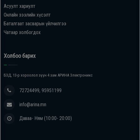
Асуулт хариулт
Онлайн зээлийн хүсэлт
Баталгаат засварын үйлчилгээ
Чатаар холбогдох
Холбоо барих
БЗД, 13-р хороолол зүүн 4 зам АРИНА Электроникс
72724499, 95951199
info@arina.mn
Даваа- Ням (10:00- 20:00)