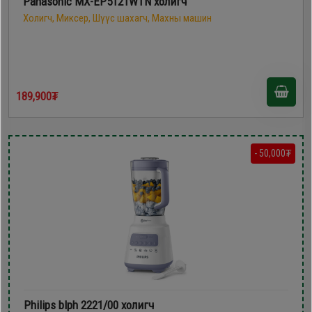
Panasonic MX-EP5121WTN холигч
Холигч, Миксер, Шүүс шахагч, Махны машин
189,900₮
- 50,000₮
Philips blph 2221/00 холигч