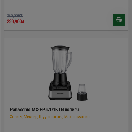
259,900₮
229,900₮
Panasonic MX-EP52D1KTN холигч
Холигч, Миксер, Шүүс шахагч, Махны машин