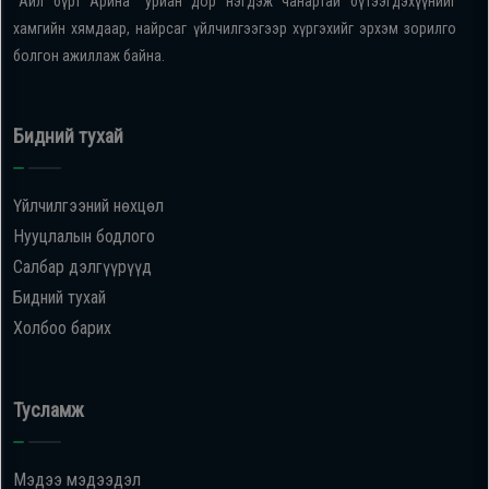
"Айл бүрт Арина" уриан дор нэгдэж чанартай бүтээгдэхүүнийг
хамгийн хямдаар, найрсаг үйлчилгээгээр хүргэхийг эрхэм зорилго
болгон ажиллаж байна.
Бидний тухай
Үйлчилгээний нөхцөл
Нууцлалын бодлого
Салбар дэлгүүрүүд
Бидний тухай
Холбоо барих
Тусламж
Мэдээ мэдээдэл