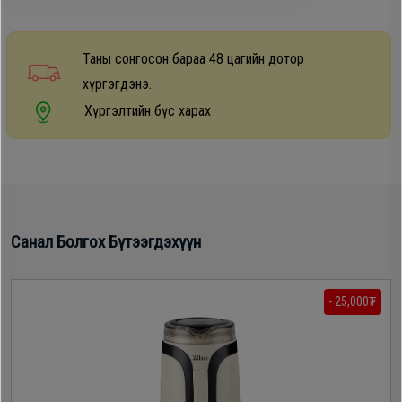
Дагалдах
хэрэгсэл
Таны сонгосон бараа 48 цагийн дотор
хүргэгдэнэ.
Хүргэлтийн бүс харах
Санал Болгох Бүтээгдэхүүн
- 25,000₮