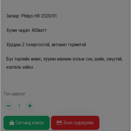
Oppo
Загвар: Philips HR-2520/01
Mi
Хүчин чадал: 400ватт
Infinix
Хурдны 2 тохиргоотой, автомат горимтой
Бүх төрлийн жимс, лууван манжин хольж сок, шейк, смүүтий,
Huawei
коктель хийнэ
Tablet
Тоо ширхэг
Ухаалаг
Цаг
Чихэвч
Сагсанд нэмэх
Зээл судлуулах