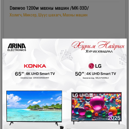
Daewoo 1200w махны машин /MK-33D/
Холигч, Миксер, Шүүс шахагч, Махны машин
179,900₮
- 20,000₮