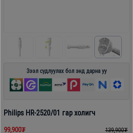
шүүгээ
Хөргөгч,
Хөлдөөгч
Тавилга
Плитк,
Эйр
Шарах
кондишн
шүүгээ
Зээл судлуулах бол энд дарна уу
ГАР
Тавилга
УТАС
Эйр
Apple
кондишн
Philips HR-2520/01 гар холигч
Samsung
99,900₮
139,900₮