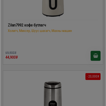
Zilan7992 кофе бутлагч
Холигч, Миксер, Шүүс шахагч, Махны машин
69,900₮
44,900₮
- 20,000₮