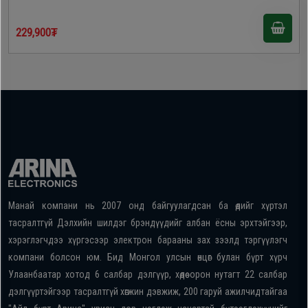
229,900₮
Манай компани нь 2007 онд байгуулагдсан ба өдийг хүртэл
тасралтгүй Дэлхийн шилдэг брэндүүдийг албан ёсны эрхтэйгээр,
хэрэглэгчдээ хүргэсээр электрон барааны зах зээлд тэргүүлэгч
компани болсон юм. Бид Монгол улсын өнцөг булан бүрт хүрч
Улаанбаатар хотод 6 салбар дэлгүүр, хөдөө орон нутагт 22 салбар
дэлгүүртэйгээр тасралтгүй хөгжин дэвжиж, 200 гаруй ажилчидтайгаа