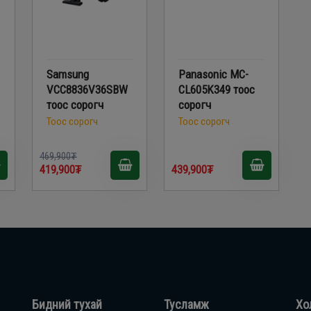
Samsung
Panasonic MC-
VCC8836V36SBW
CL605K349 тоос
тоос сорогч
сорогч
Тоос сорогч
Тоос сорогч
469,900₮
419,900₮
439,900₮
Бидний тухай
Тусламж
Хо