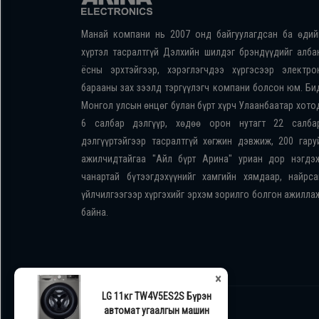
Манай компани нь 2007 онд байгуулагдсан ба өдий
хүртэл тасралтгүй Дэлхийн шилдэг брэндүүдийг алба
ёсны эрхтэйгээр, хэрэглэгчдээ хүргэсээр электро
барааны зах зээлд тэргүүлэгч компани болсон юм. Би
Монгол улсын өнцөг булан бүрт хүрч Улаанбаатар хото
6 салбар дэлгүүр, хөдөө орон нутагт 22 салба
дэлгүүртэйгээр тасралтгүй хөгжин дэвжиж, 200 гару
ажилчидтайгаа "Айл бүрт Арина" уриан дор нэгдэ
чанартай бүтээгдэхүүнийг хамгийн хямдаар, найрса
үйлчилгээгээр хүргэхийг эрхэм зорилго болгон ажилла
байна.
×
LG 11кг TW4V5ES2S Бүрэн
автомат угаалгын машин