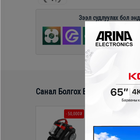
Зээл судлуулах бол энд
Санал Болгох Бүтээгдэхүүн
- 50,000₮
- 40,000