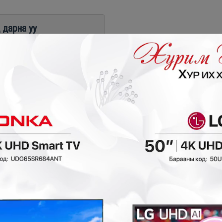
 дарна уу
₮
- 50,000₮
- 20,000₮