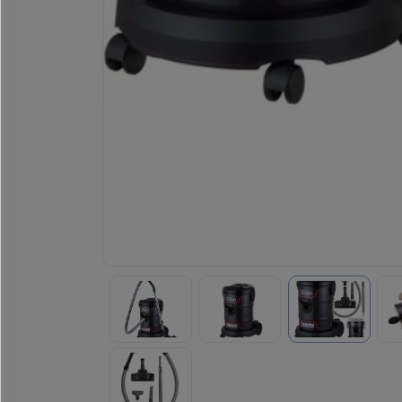
Хөргөгч,
Хөлдөөгч
Плитк,
Шарах
шүүгээ
Тавилга
Эйр
кондишн