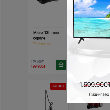
Midea 13L тоос
LG VK69662N
сорогч
Тоос сорогч
Тоос сорогч
Тоос сорогч
249,900₮
259,900₮
199,900₮
219,900₮
- 60,000₮
- 150,000