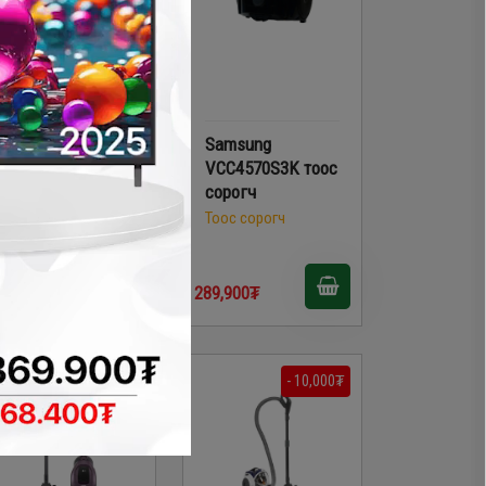
Midea MGE18C
Samsung
тоос сорогч
VCC4570S3K тоос
сорогч
Тоос сорогч
Тоос сорогч
89,900₮
289,900₮
- 130,000₮
- 10,000₮