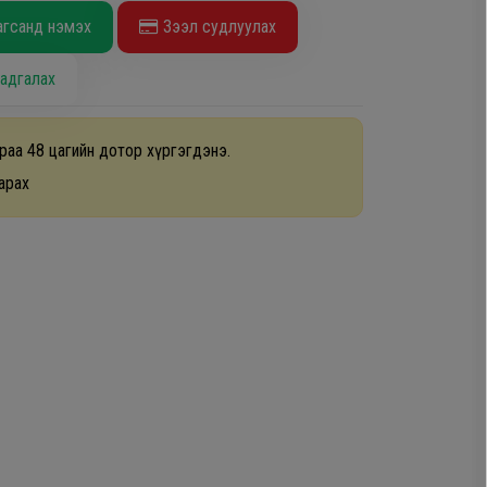
агсанд нэмэх
Зээл судлуулах
адгалах
раа 48 цагийн дотор хүргэгдэнэ.
арах