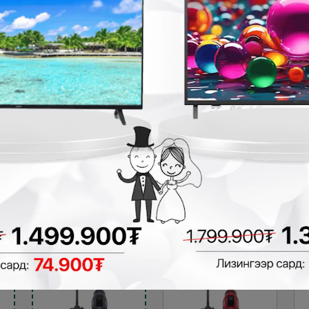
Fantom WF4700
Midea
хуурай, нойтон
VCM40A16L тоос
тоос сорогч
сорогч
Тоос сорогч
Тоос сорогч
289,900₮
299,900₮
239,900₮
279,900₮
2
- 50,000₮
₮
- 84,900₮