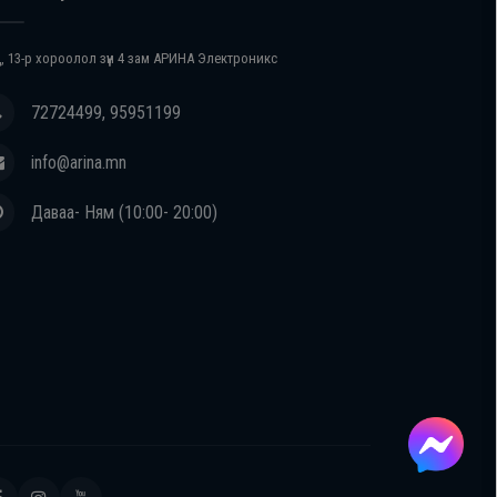
, 13-р хороолол зүүн 4 зам АРИНА Электроникс
72724499, 95951199
info@arina.mn
Даваа- Ням (10:00- 20:00)