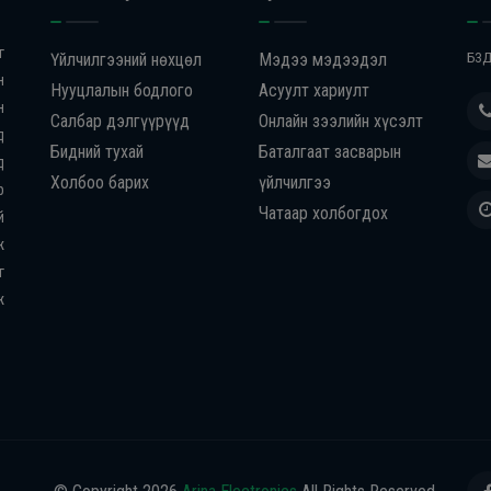
г
Үйлчилгээний нөхцөл
Мэдээ мэдээдэл
БЗД
н
Нууцлалын бодлого
Асуулт хариулт
н
Салбар дэлгүүрүүд
Онлайн зээлийн хүсэлт
д
Бидний тухай
Баталгаат засварын
д
Холбоо барих
үйлчилгээ
р
Чатаар холбогдох
й
ж
г
ж