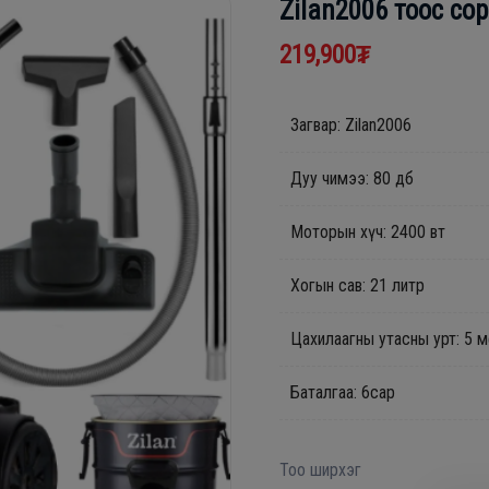
Zilan2006 тоос со
219,900₮
Загвар: Zilan2006
Дуу чимээ: 80 дб
Моторын хүч: 2400 вт
Хогын сав: 21 литр
Цахилаагны утасны урт: 5 
Баталгаа: 6сар
Тоо ширхэг