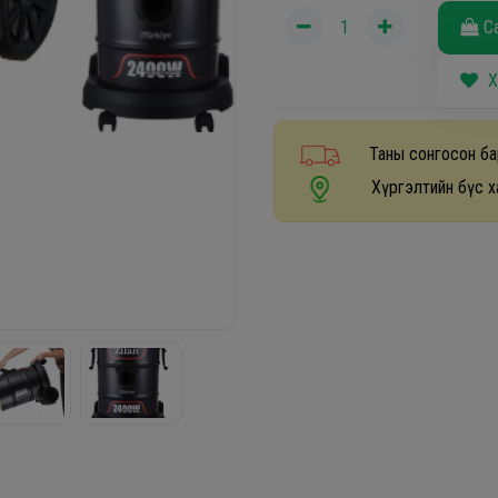
С
Х
Таны сонгосон ба
Хүргэлтийн бүс х