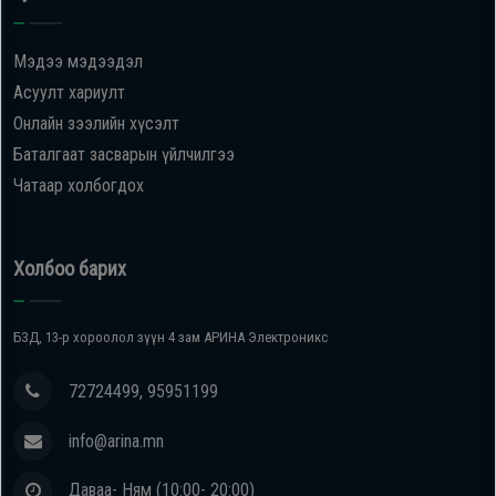
Oppo
Мэдээ мэдээдэл
Асуулт хариулт
Mi
Онлайн зээлийн хүсэлт
Баталгаат засварын үйлчилгээ
Infinix
Чатаар холбогдох
Huawei
Холбоо барих
Tablet
БЗД, 13-р хороолол зүүн 4 зам АРИНА Электроникс
Ухаалаг
Цаг
72724499, 95951199
info@arina.mn
Чихэвч
Даваа- Ням (10:00- 20:00)