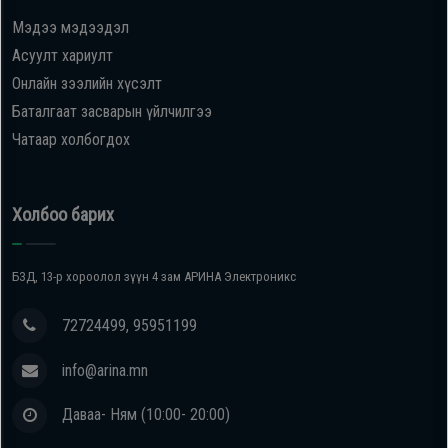
Мэдээ мэдээдэл
Oppo
Асуулт хариулт
Онлайн зээлийн хүсэлт
Mi
Баталгаат засварын үйлчилгээ
Чатаар холбогдох
Infinix
Huawei
Холбоо барих
Tablet
БЗД, 13-р хороолол зүүн 4 зам АРИНА Электроникс
Ухаалаг
72724499, 95951199
Цаг
info@arina.mn
Чихэвч
Даваа- Ням (10:00- 20:00)