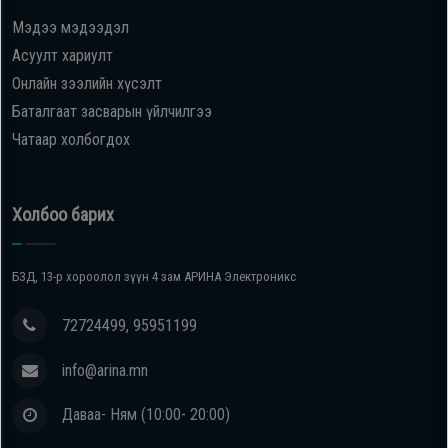
Мэдээ мэдээдэл
Oppo
Асуулт хариулт
Онлайн зээлийн хүсэлт
Mi
Баталгаат засварын үйлчилгээ
Чатаар холбогдох
Infinix
Huawei
Холбоо барих
Tablet
БЗД, 13-р хороолол зүүн 4 зам АРИНА Электроникс
Ухаалаг
72724499, 95951199
Цаг
info@arina.mn
Чихэвч
Даваа- Ням (10:00- 20:00)