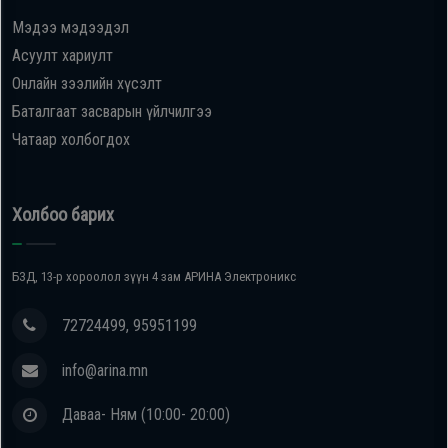
Мэдээ мэдээдэл
Oppo
Асуулт хариулт
Онлайн зээлийн хүсэлт
Mi
Баталгаат засварын үйлчилгээ
Чатаар холбогдох
Infinix
Huawei
Холбоо барих
Tablet
БЗД, 13-р хороолол зүүн 4 зам АРИНА Электроникс
Ухаалаг
72724499, 95951199
Цаг
info@arina.mn
Чихэвч
Даваа- Ням (10:00- 20:00)