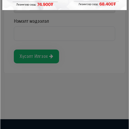
Storepay - урьдчилгаагүй, хүүгүй, шимтгэлгүй
Нэмэлт мэдээлэл
Хүсэлт Илгээх