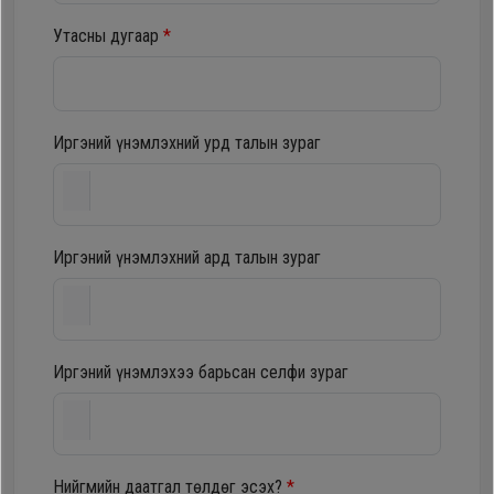
шүүгээ
Хөргөгч,
Утасны дугаар
*
Хөлдөөгч
Тавилга
Плитк,
Иргэний үнэмлэхний урд талын зураг
Эйр
Шарах
кондишн
шүүгээ
Иргэний үнэмлэхний ард талын зураг
ГАР
Тавилга
УТАС
Иргэний үнэмлэхээ барьсан селфи зураг
Эйр
Apple
кондишн
Samsung
Нийгмийн даатгал төлдөг эсэх?
*