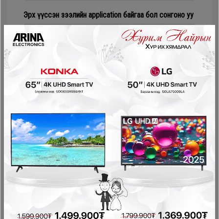
Дагалдах
Эрх үүссэн зээлийн application байгаа бол сонгоно уу
хэрэгсэл
Numur Лизинг
Соно сонгодог зээл
PayOn - LeaseOn
NetPay - Шимтгэлгүй ав, хүүгүй төл
Pocket - урьдчилгаагүй, шимтгэлгүй