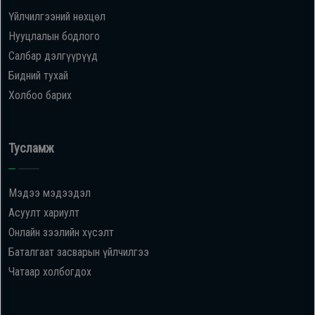
Үйлчилгээний нөхцөл
Нууцлалын бодлого
Салбар дэлгүүрүүд
Бидний тухай
Холбоо барих
Тусламж
Мэдээ мэдээдэл
Асуулт хариулт
Онлайн зээлийн хүсэлт
Баталгаат засварын үйлчилгээ
Чатаар холбогдох