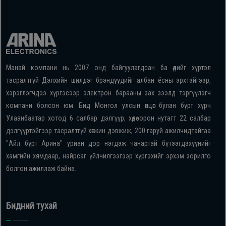
Манай компани нь 2007 онд байгуулагдсан ба өдийг хүртэл
тасралтгүй Дэлхийн шилдэг брэндүүдийг албан ёсны эрхтэйгээр,
хэрэглэгчдээ хүргэсээр электрон барааны зах зээлд тэргүүлэгч
компани болсон юм. Бид Монгол улсын өнцөг булан бүрт хүрч
Улаанбаатар хотод 6 салбар дэлгүүр, хөдөө орон нутагт 22 салбар
дэлгүүртэйгээр тасралтгүй хөгжин дэвжиж, 200 гаруй ажилчидтайгаа
"Айл бүрт Арина" уриан дор нэгдэж чанартай бүтээгдэхүүнийг
хамгийн хямдаар, найрсаг үйлчилгээгээр хүргэхийг эрхэм зорилго
болгон ажиллаж байна.
Бидний тухай