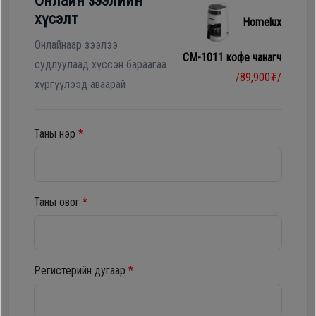
Онлайн зээлийн
Гал
хүсэлт
Homelux
тогоо
Гэр ахуйн
цахилгаан
Онлайнаар зээлээ
CM-1011 кофе чанагч
Гэр
бараа
судлуулаад хүссэн бараагаа
/89,900₮/
ахуйн
хүргүүлээд аваарай
цахилгаан
Угаалгын
бараа
машин
Таны нэр
*
Зөөврийн
Угаалгын
компьютер
машин
Таны овог
*
Хөргөгч,
Хөлдөөгч
Зөөврийн
компьютер
Регистерийн дугаар
*
Плитк,
Шарах