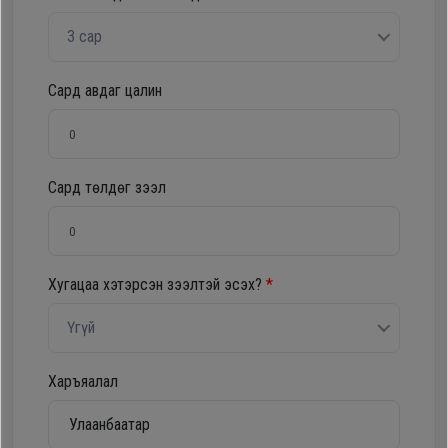
Oppo
3 сар
Mi
Сард авдаг цалин
Infinix
Сард төлдөг зээл
Huawei
Tablet
Хугацаа хэтэрсэн зээлтэй эсэх?
*
Ухаалаг
Үгүй
Цаг
Харъяалал
Чихэвч