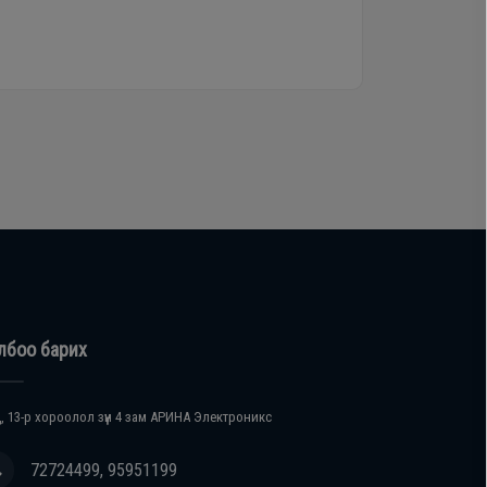
лбоо барих
, 13-р хороолол зүүн 4 зам АРИНА Электроникс
72724499, 95951199