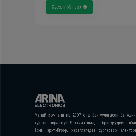
Хүсэлт Илгээх
Манай компани нь 2007 онд байгуулагдсан ба өдий
хүртэл тасралтгүй Дэлхийн шилдэг брэндүүдийг алба
ёсны эрхтэйгээр, хэрэглэгчдээ хүргэсээр электро