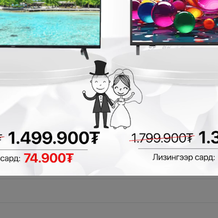
гэлгүй