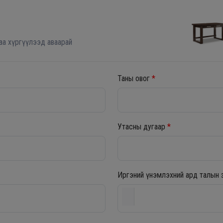
аа хүргүүлээд аваарай
Таны овог
*
Утасны дугаар
*
Иргэний үнэмлэхний ард талын 