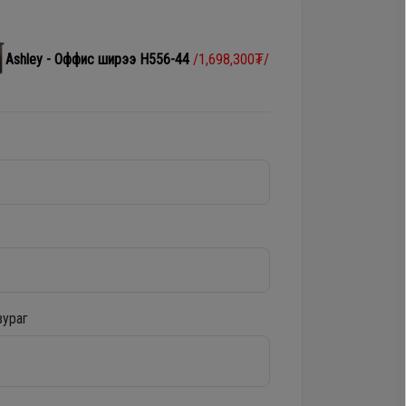
Ashley - Оффис ширээ H556-44
/1,698,300₮/
зураг