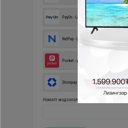
PayOn - LeaseOn
NetPay - Шимтгэлгүй ав, хүүгүй төл
Pocket - урьдчилгаагүй, шимтгэлгүй
Storepay - урьдчилгаагүй, хүүгүй, шимт
Нэмэлт мэдээлэл