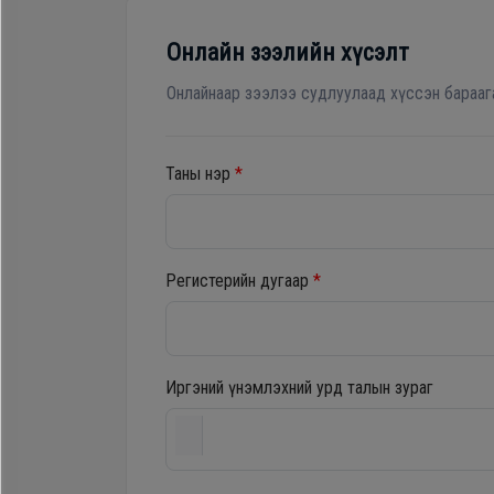
Гал
Зөөврийн компьютер
тогоо
Онлайн зээлийн хүсэлт
Хөргөгч, Хөлдөөгч
Гэр
Онлайнаар зээлээ судлуулаад хүссэн барааг
ахуйн
цахилгаан
Плитк, Шарах шүүгээ
Таны нэр
*
бараа
Тавилга
Угаалгын
Регистерийн дугаар
*
Эйр кондишн
машин
Иргэний үнэмлэхний урд талын зураг
Зөөврийн
компьютер