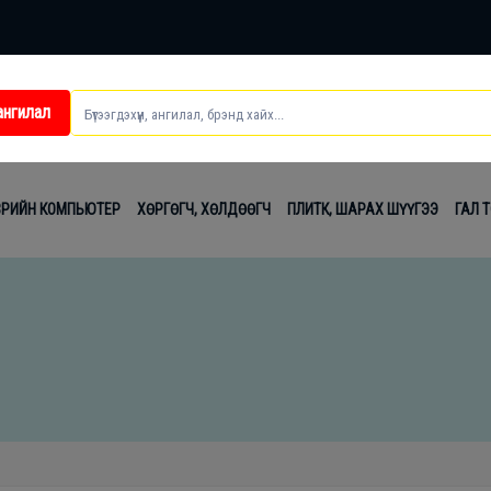
ангилал
ei
ВРИЙН КОМПЬЮТЕР
ХӨРГӨГЧ, ХӨЛДӨӨГЧ
ПЛИТК, ШАРАХ ШҮҮГЭЭ
ГАЛ 
t
лаг
вч
лдах
гсэл