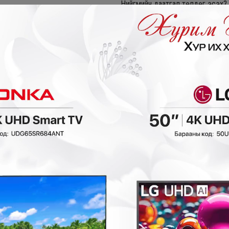
Нийгмийн даатгал төлдөг эсэх?
3 сар
Сард төлдөг зээл
Харъяалал
нгоно уу