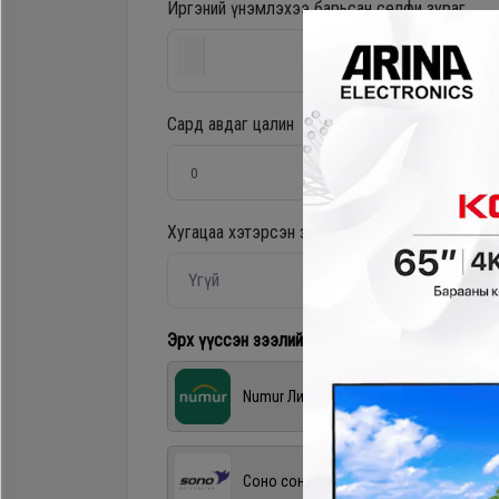
Иргэний үнэмлэхээ барьсан селфи зураг
Хөргөгч,
Хөлдөөгч
Сард авдаг цалин
Плитк,
Шарах
шүүгээ
Хугацаа хэтэрсэн зээлтэй эсэх?
*
Үгүй
Тавилга
Эрх үүссэн зээлийн application байгаа бол со
Эйр
Numur Лизинг
кондишн
Соно сонгодог зээл