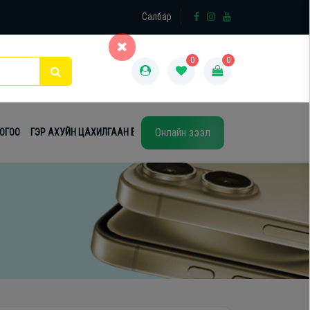
×
Салбар
0
0
Онлайн зээл
ТОГОО
ГЭР АХУЙН ЦАХИЛГААН БАРАА
ТАВИЛГА
ЭЙР КОНДИШН