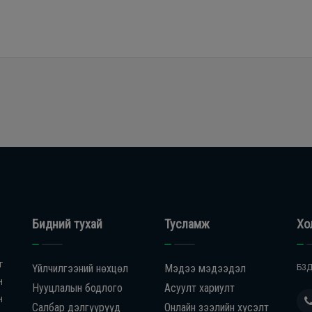
Бидний тухай
Тусламж
Хо
г
Үйлчилгээний нөхцөл
Мэдээ мэдээдэл
БЗД
н
Нууцлалын бодлого
Асуулт хариулт
н
Салбар дэлгүүрүүд
Онлайн зээлийн хүсэлт