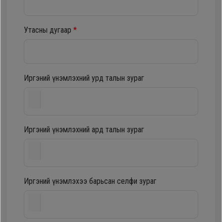
шүүгээ
Хөргөгч,
Хөлдөөгч
Утасны дугаар
*
Тавилга
Плитк,
Эйр
Шарах
Иргэний үнэмлэхний урд талын зураг
кондишн
шүүгээ
ГАР
Иргэний үнэмлэхний ард талын зураг
Тавилга
УТАС
Эйр
Apple
Иргэний үнэмлэхээ барьсан селфи зураг
кондишн
Samsung