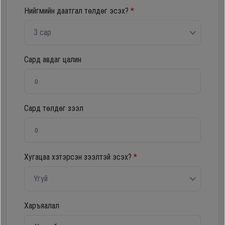
Нийгмийн даатгал төлдөг эсэх?
*
Oppo
3 сар
Mi
Сард авдаг цалин
Infinix
Huawei
Сард төлдөг зээл
Tablet
Хугацаа хэтэрсэн зээлтэй эсэх?
*
Ухаалаг
Цаг
Үгүй
Чихэвч
Харъяалал