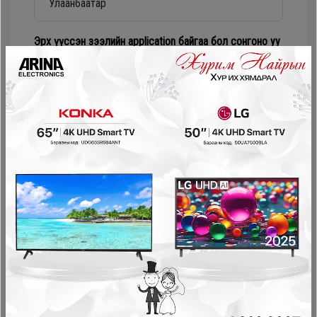
Дагалдах
хэрэгсэл
Эрх үүссэн зээлийн application байгаа бол сонгоно уу
Numur Лизинг
Соно сонгодог зээл
PayOn - LeaseOn
NetPay - Шимтгэлгүй ав, хүүгүй төл
Pocket - урьдчилгаагүй, шимтгэлгүй