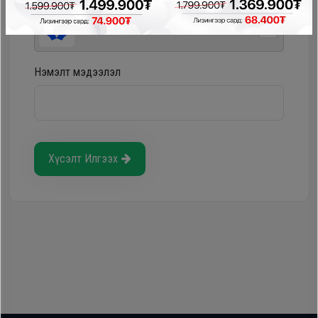
Storepay - урьдчилгаагүй, хүүгүй, шимтгэлгүй
Нэмэлт мэдээлэл
Хүсэлт Илгээх