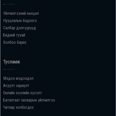
Үйлчилгээний нөхцөл
Нууцлалын бодлого
Салбар дэлгүүрүүд
Бидний тухай
Холбоо барих
Тусламж
Мэдээ мэдээдэл
Асуулт хариулт
Онлайн зээлийн хүсэлт
Баталгаат засварын үйлчилгээ
Чатаар холбогдох