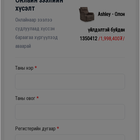
Онлайн зээлийн
Гал
хүсэлт
тогоо
Гэр ахуйн
Ashley - Олон
цахилгаан
Онлайнаар зээлээ
Гэр
бараа
судлуулаад хүссэн
үйлдэлтэй буйдан
ахуйн
бараагаа хүргүүлээд
1350412
/1,998,400₮/
цахилгаан
аваарай
Угаалгын
бараа
машин
Таны нэр
*
Зөөврийн
Угаалгын
компьютер
машин
Таны овог
*
Хөргөгч,
Хөлдөөгч
Зөөврийн
компьютер
Регистерийн дугаар
*
Плитк,
Шарах