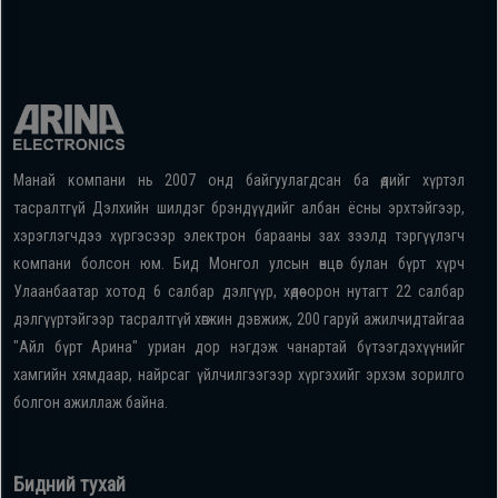
Манай компани нь 2007 онд байгуулагдсан ба өдийг хүртэл
тасралтгүй Дэлхийн шилдэг брэндүүдийг албан ёсны эрхтэйгээр,
хэрэглэгчдээ хүргэсээр электрон барааны зах зээлд тэргүүлэгч
компани болсон юм. Бид Монгол улсын өнцөг булан бүрт хүрч
Улаанбаатар хотод 6 салбар дэлгүүр, хөдөө орон нутагт 22 салбар
дэлгүүртэйгээр тасралтгүй хөгжин дэвжиж, 200 гаруй ажилчидтайгаа
"Айл бүрт Арина" уриан дор нэгдэж чанартай бүтээгдэхүүнийг
хамгийн хямдаар, найрсаг үйлчилгээгээр хүргэхийг эрхэм зорилго
болгон ажиллаж байна.
Бидний тухай