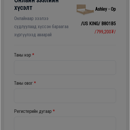
Онлайн зээлийн
Гал
хүсэлт
Ashley - Ор
тогоо
Гэр ахуйн
цахилгаан
Онлайнаар зээлээ
/US KING/ B801B5
Гэр
бараа
судлуулаад хүссэн бараагаа
/799,200₮/
ахуйн
хүргүүлээд аваарай
цахилгаан
Угаалгын
бараа
машин
Таны нэр
*
Зөөврийн
Угаалгын
компьютер
машин
Таны овог
*
Хөргөгч,
Хөлдөөгч
Зөөврийн
компьютер
Регистерийн дугаар
*
Плитк,
Шарах