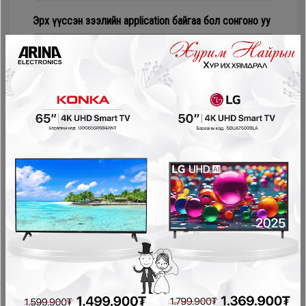
Дагалдах
Эрх үүссэн зээлийн application байгаа бол сонгоно уу
хэрэгсэл
Numur Лизинг
Соно сонгодог зээл
PayOn - LeaseOn
NetPay - Шимтгэлгүй ав, хүүгүй төл
Pocket - урьдчилгаагүй, шимтгэлгүй