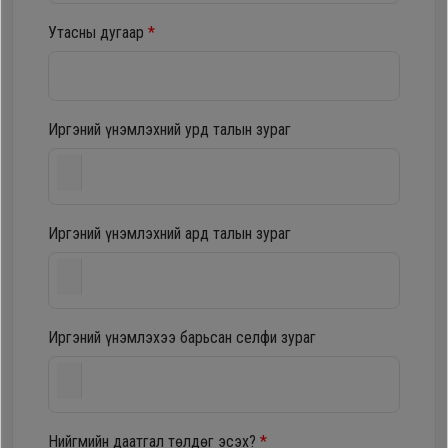
шүүгээ
Хөргөгч,
Утасны дугаар
*
Хөлдөөгч
Тавилга
Плитк,
Иргэний үнэмлэхний урд талын зураг
Эйр
Шарах
кондишн
шүүгээ
Иргэний үнэмлэхний ард талын зураг
ГАР
Тавилга
УТАС
Иргэний үнэмлэхээ барьсан селфи зураг
Эйр
Apple
кондишн
Samsung
Нийгмийн даатгал төлдөг эсэх?
*