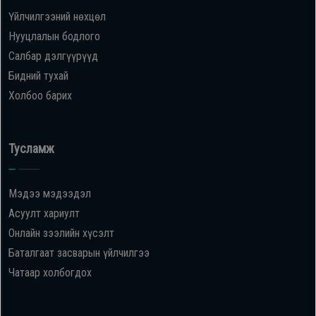
Үйлчилгээний нөхцөл
Нууцлалын бодлого
Салбар дэлгүүрүүд
Бидний тухай
Холбоо барих
Тусламж
Мэдээ мэдээдэл
Асуулт хариулт
Онлайн зээлийн хүсэлт
Баталгаат засварын үйлчилгээ
Чатаар холбогдох