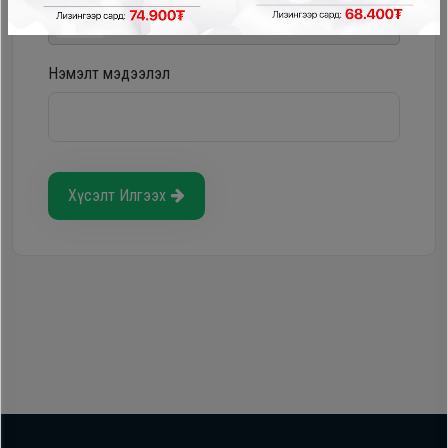
Storepay - урьдчилгаагүй, хүүгүй, шимтгэлгүй
Нэмэлт мэдээлэл
Хүсэлт Илгээх