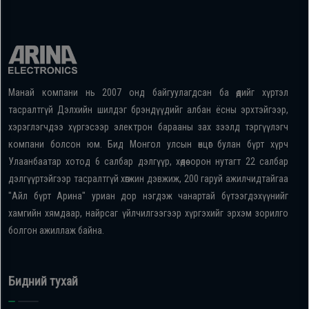
Манай компани нь 2007 онд байгуулагдсан ба өдийг хүртэл
тасралтгүй Дэлхийн шилдэг брэндүүдийг албан ёсны эрхтэйгээр,
хэрэглэгчдээ хүргэсээр электрон барааны зах зээлд тэргүүлэгч
компани болсон юм. Бид Монгол улсын өнцөг булан бүрт хүрч
Улаанбаатар хотод 6 салбар дэлгүүр, хөдөө орон нутагт 22 салбар
дэлгүүртэйгээр тасралтгүй хөгжин дэвжиж, 200 гаруй ажилчидтайгаа
"Айл бүрт Арина" уриан дор нэгдэж чанартай бүтээгдэхүүнийг
хамгийн хямдаар, найрсаг үйлчилгээгээр хүргэхийг эрхэм зорилго
болгон ажиллаж байна.
Бидний тухай