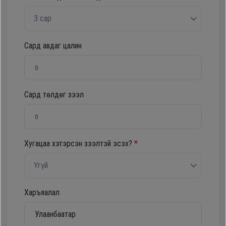
Oppo
3 сар
Mi
Сард авдаг цалин
Infinix
Сард төлдөг зээл
Huawei
Tablet
Хугацаа хэтэрсэн зээлтэй эсэх?
*
Ухаалаг
Үгүй
Цаг
Харъяалал
Чихэвч