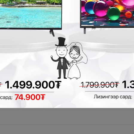
гэлгүй