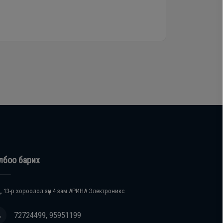
лбоо барих
, 13-р хороолол зүүн 4 зам АРИНА Электроникс
72724499, 95951199