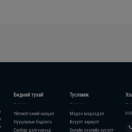
Бидний тухай
Тусламж
Хо
г
Үйлчилгээний нөхцөл
Мэдээ мэдээдэл
БЗД
н
Нууцлалын бодлого
Асуулт хариулт
н
Салбар дэлгүүрүүд
Онлайн зээлийн хүсэлт