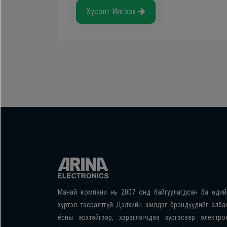
Хүсэлт Илгээх
Манай компани нь 2007 онд байгуулагдсан ба өдий
хүртэл тасралтгүй Дэлхийн шилдэг брэндүүдийг алба
ёсны эрхтэйгээр, хэрэглэгчдээ хүргэсээр электро