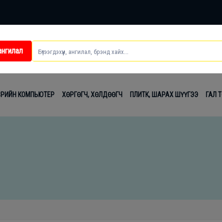
ангилал
ei
ВРИЙН КОМПЬЮТЕР
ХӨРГӨГЧ, ХӨЛДӨӨГЧ
ПЛИТК, ШАРАХ ШҮҮГЭЭ
ГАЛ 
t
лаг
вч
лдах
гсэл