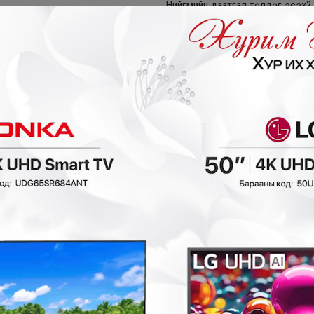
Нийгмийн даатгал төлдөг эсэх?
3 сар
Сард төлдөг зээл
Харъяалал
нгоно уу