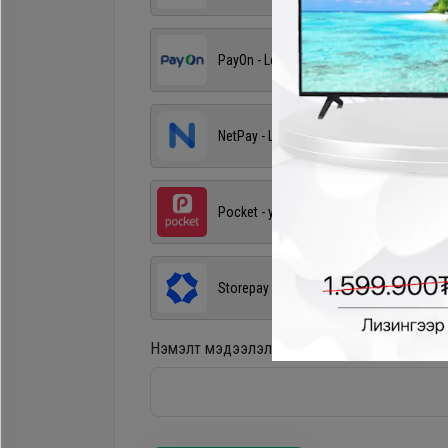
PayOn - LeaseOn
NetPay - Шимтгэлгүй ав, хүүгүй төл
Pocket - урьдчилгаагүй, шимтгэлгүй
Storepay - урьдчилгаагүй, хүүгүй, шимт
Нэмэлт мэдээлэл