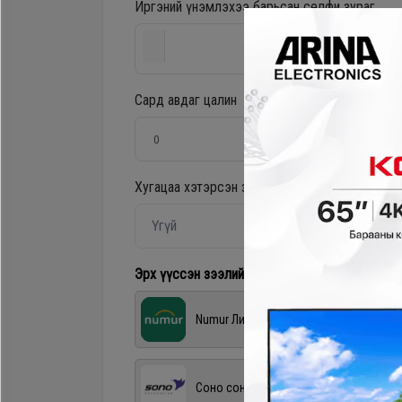
Иргэний үнэмлэхээ барьсан селфи зураг
Хөргөгч,
Хөлдөөгч
Сард авдаг цалин
Плитк,
Шарах
шүүгээ
Хугацаа хэтэрсэн зээлтэй эсэх?
*
Үгүй
Тавилга
Эрх үүссэн зээлийн application байгаа бол со
Эйр
Numur Лизинг
кондишн
Соно сонгодог зээл