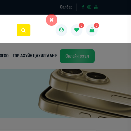
×
Салбар
0
0
Онлайн зээл
ТОГОО
ГЭР АХУЙН ЦАХИЛГААН БАРАА
ТАВИЛГА
ЭЙР КОНДИШН