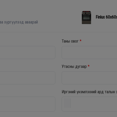
Finlux 60х6
аа хүргүүлээд аваарай
Таны овог
*
Утасны дугаар
*
Иргэний үнэмлэхний ард талын 