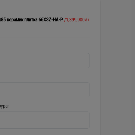
0x85 керамик плитка 66X3Z-HA-P
/1,399,900₮/
зураг