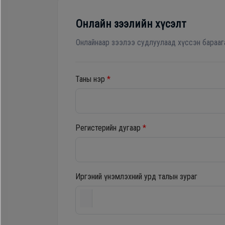
Гал
Зөөврийн компьютер
тогоо
Онлайн зээлийн хүсэлт
Хөргөгч, Хөлдөөгч
Гэр
Онлайнаар зээлээ судлуулаад хүссэн барааг
ахуйн
цахилгаан
Плитк, Шарах шүүгээ
Таны нэр
*
бараа
Тавилга
Угаалгын
Регистерийн дугаар
*
Эйр кондишн
машин
Иргэний үнэмлэхний урд талын зураг
Зөөврийн
компьютер