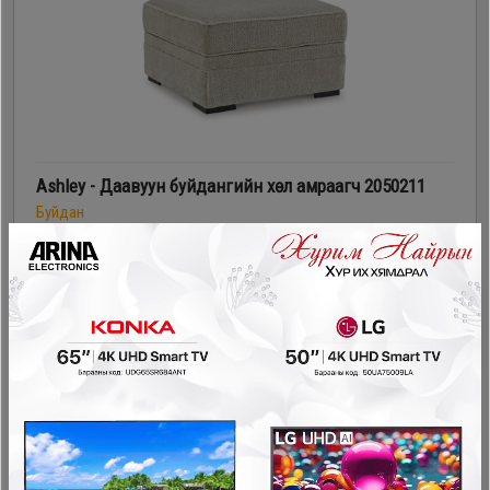
Ashley - Даавуун буйдангийн хөл амраагч 2050211
Буйдан
1,298,000₮
908,600₮
- 415,140₮