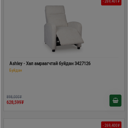
- 269,401₮
Ashley - Хөл амраагчтай буйдан 3427126
Буйдан
898,000₮
628,599₮
- 269,400₮