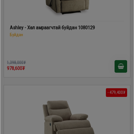
Ashley - Хөл амраагчтай буйдан 1080129
Буйдан
1,398,000₮
978,600₮
- 479,400₮