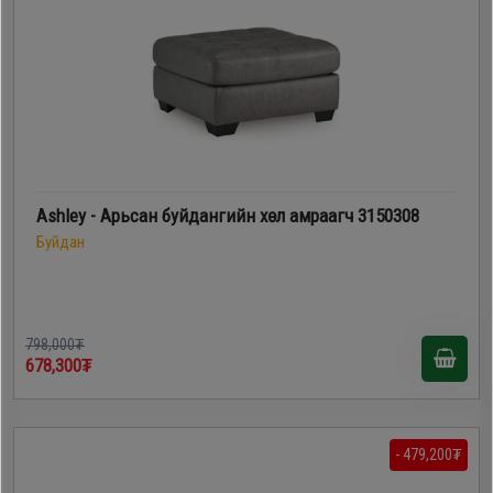
Ashley - Арьсан буйдангийн хөл амраагч 3150308
Буйдан
798,000₮
678,300₮
- 479,200₮