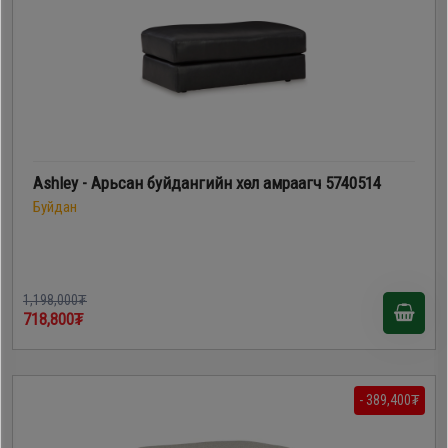
Ashley - Арьсан буйдангийн хөл амраагч 5740514
Буйдан
1,198,000₮
718,800₮
- 389,400₮