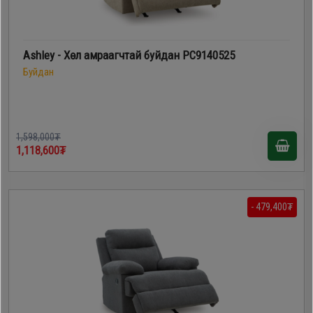
Ashley - Хөл амраагчтай буйдан PC9140525
Буйдан
1,598,000₮
1,118,600₮
- 479,400₮