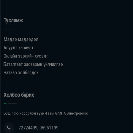
Тусламж
Мэдээ мэдээдэл
Асуулт хариулт
Онлайн зээлийн хүсэлт
Баталгаат засварын үйлчилгээ
Чатаар холбогдох
Холбоо барих
БЗД, 13-р хороолол зүүн 4 зам АРИНА Электроникс
72724499, 95951199