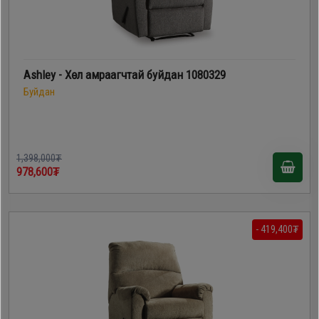
Ashley - Хөл амраагчтай буйдан 1080329
Буйдан
1,398,000₮
978,600₮
- 419,400₮