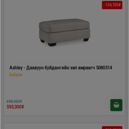
- 104,700₮
Ashley - Даавуун буйдангийн хөл амраагч 5080514
Буйдан
698,000₮
593,300₮