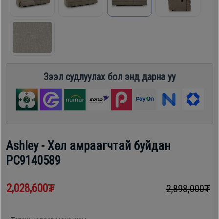
шүүгээ
Хөргөгч,
Хөлдөөгч
Тавилга
Плитк,
Эйр
Зээл судлуулах бол энд дарна уу
Шарах
кондишн
шүүгээ
ГАР
Тавилга
УТАС
Ashley - Хөл амраагчтай буйдан
PC9140589
Эйр
Apple
кондишн
2,028,600₮
2,898,000₮
Samsung