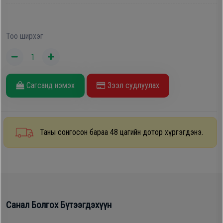
Дагалдах
хэрэгсэл
Тоо ширхэг
Сагсанд нэмэх
Зээл судлуулах
Таны сонгосон бараа 48 цагийн дотор хүргэгдэнэ.
Санал Болгох Бүтээгдэхүүн