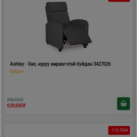
Ashley - Хөл, нуруу амраагчтай буйдан 3427026
Буйдан
898,000₮
628,600₮
- 119,700₮