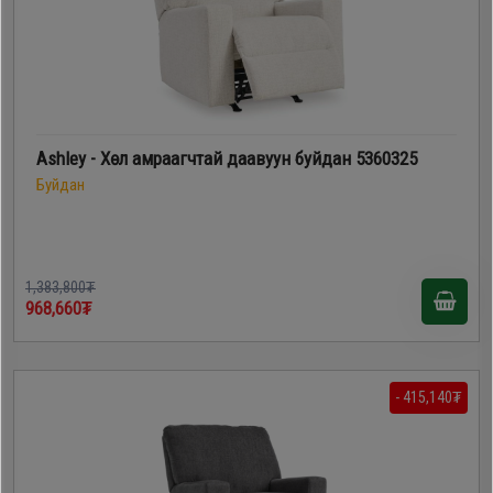
Ashley - Хөл амраагчтай даавуун буйдан 5360325
Буйдан
1,383,800₮
968,660₮
- 415,140₮