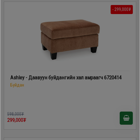
- 299,000₮
Ashley - Даавуун буйдангийн хөл амраагч 6720414
Буйдан
598,000₮
299,000₮