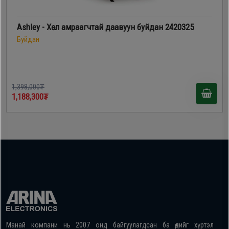
Ashley - Хөл амраагчтай даавуун буйдан 2420325
Буйдан
1,398,000₮
1,188,300₮
Манай компани нь 2007 онд байгуулагдсан ба өдийг хүртэл