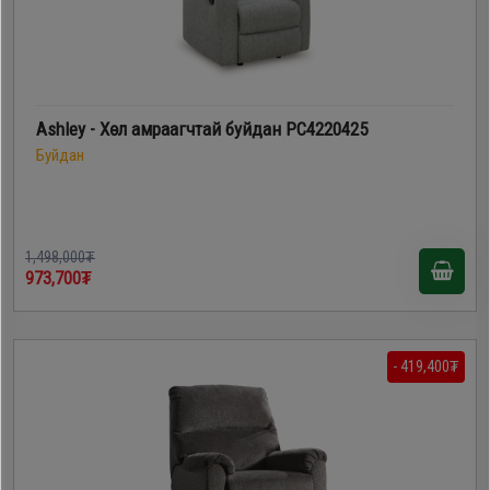
Ashley - Хөл амраагчтай буйдан PC4220425
Буйдан
1,498,000₮
973,700₮
- 419,400₮