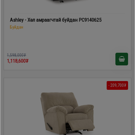
Ashley - Хөл амраагчтай буйдан PC9140625
Буйдан
1,598,000₮
1,118,600₮
- 209,700₮