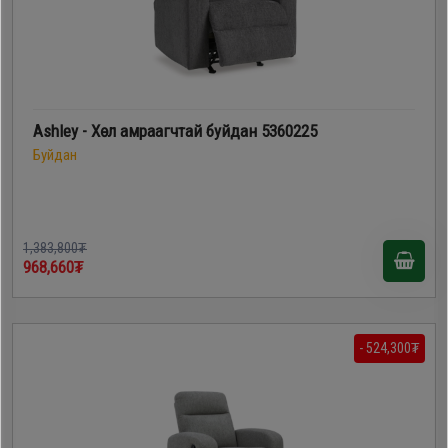
Ashley - Хөл амраагчтай буйдан 5360225
Буйдан
1,383,800₮
968,660₮
- 524,300₮