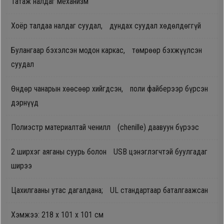
Татаж налдаг механизм
Oppo
Хоёр талдаа налдаг суудал, дундах суудал хөдөлдөггүй
Mi
Булангаар бэхэлсэн модон каркас, төмрөөр бэхжүүлсэн
суудал
Infinix
Өндөр чанарын хөөсөөр хийгдсэн, поли файберээр бүрсэн
дэрнүүд
Huawei
Полиэстр материалтай ченилл (chenille) даавуун бүрээс
Tablet
2 ширхэг аяганы суурь болон USB цэнэглэгчтэй буулгадаг
Ухаалаг
ширээ
Цаг
Цахилгааны утас дагалдана; UL стандартаар баталгаажсан
Чихэвч
Хэмжээ: 218 х 101 х 101 см