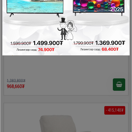
Ashley - Хөл амраагчтай даавуун буйдан 5360425
Буйдан
1,383,800₮
968,660₮
- 415,140₮