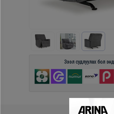
Хөргөгч,
Хөлдөөгч
Плитк,
Шарах
шүүгээ
Зээл судлуулах бол энд
Тавилга
Эйр
кондишн