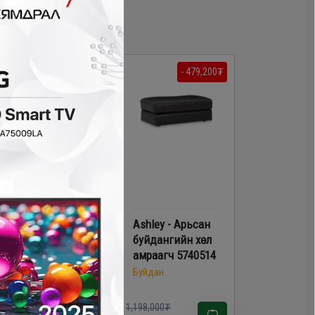
- 119,700₮
- 479,200₮
Ashley - Арьсан
Ashley - Арьсан
буйдангийн хөл
буйдангийн хөл
амраагч 3150308
амраагч 5740514
Буйдан
Буйдан
98,000₮
1,198,000₮