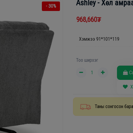
Ashley - Хөл амра
- 30%
968,660₮
Хэмжээ 91*101*119
Тоо ширхэг
С
Х
Таны сонгосон бара