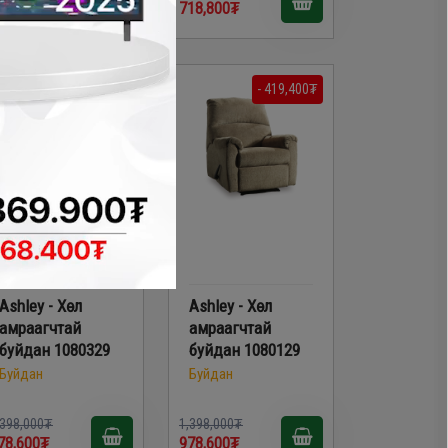
78,300₮
718,800₮
- 419,400₮
- 419,400₮
Ashley - Хөл
Ashley - Хөл
амраагчтай
амраагчтай
буйдан 1080329
буйдан 1080129
Буйдан
Буйдан
,398,000₮
1,398,000₮
78,600₮
978,600₮