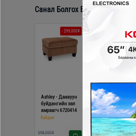
Санал Болгох Бүтээгдэхүүн
- 299,000₮
- 104,700
Ashley - Даавуун
Ashley - Даавуун
буйдангийн хөл
буйдангийн хөл
амраагч 6720414
амраагч 5080514
Буйдан
Буйдан
598,000₮
698,000₮