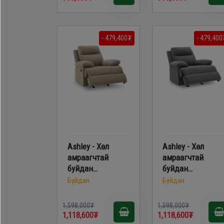
- 479,400₮
- 479,400
Ashley - Хөл
Ashley - Хөл
амраагчтай
амраагчтай
буйдан
буйдан
PC9140525
PC9140625
Буйдан
Буйдан
1,598,000₮
1,598,000₮
1,118,600₮
1,118,600₮