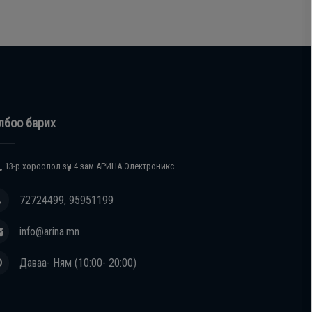
лбоо барих
, 13-р хороолол зүүн 4 зам АРИНА Электроникс
72724499, 95951199
info@arina.mn
Даваа- Ням (10:00- 20:00)