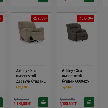
₮
- 209,700₮
- 509,400₮
Ashley - Хөл
Ashley - Хөл
амраагчтай
амраагчтай
даавуун буйдан
буйдан 6880425
2420325
Буйдан
Буйдан
1,398,000₮
1,698,000₮
1,188,300₮
1,188,600₮