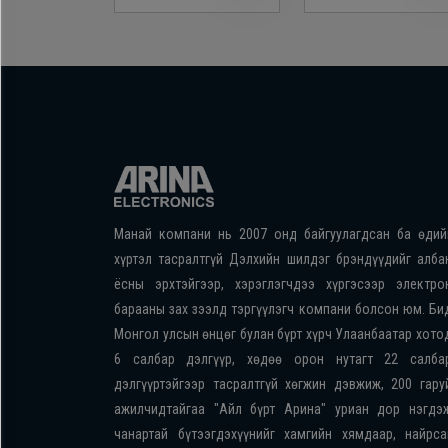
Манай компани нь 2007 онд байгуулагдсан ба өдий
хүртэл тасралтгүй Дэлхийн шилдэг брэндүүдийг алба
ёсны эрхтэйгээр, хэрэглэгчдээ хүргэсээр электро
барааны зах зээлд тэргүүлэгч компани болсон юм. Би
Монгол улсын өнцөг булан бүрт хүрч Улаанбаатар хото
6 салбар дэлгүүр, хөдөө орон нутагт 22 салба
дэлгүүртэйгээр тасралтгүй хөгжин дэвжиж, 200 гару
ажилчидтайгаа "Айл бүрт Арина" уриан дор нэгдэ
чанартай бүтээгдэхүүнийг хамгийн хямдаар, найрса