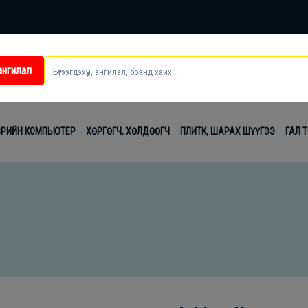
ангилал
ei
ВРИЙН КОМПЬЮТЕР
ХӨРГӨГЧ, ХӨЛДӨӨГЧ
ПЛИТК, ШАРАХ ШҮҮГЭЭ
ГАЛ 
t
лаг
вч
лдах
гсэл