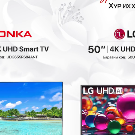
₮
- 269,401₮
- 269,400₮
Ashley - Хөл
Ashley - Хөл,
амраагчтай
нуруу амраагчтай
буйдан 3427126
буйдан 3427026
Буйдан
Буйдан
898,000₮
898,000₮
7