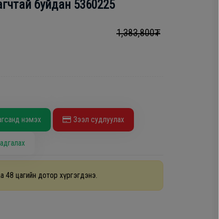
агчтай буйдан 5360225
1,383,800₮
агсанд нэмэх
Зээл судлуулах
адгалах
а 48 цагийн дотор хүргэгдэнэ.