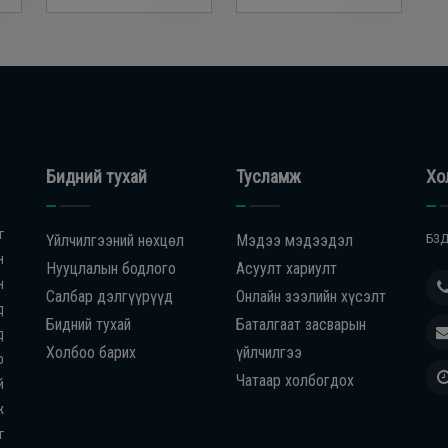
Бидний тухай
Тусламж
Хо
г
Үйлчилгээний нөхцөл
Мэдээ мэдээдэл
БЗД
н
Нууцлалын бодлого
Асуулт хариулт
н
Салбар дэлгүүрүүд
Онлайн зээлийн хүсэлт
д
Бидний тухай
Баталгаат засварын
д
Холбоо барих
үйлчилгээ
р
Чатаар холбогдох
й
ж
г