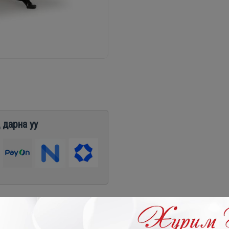
 дарна уу