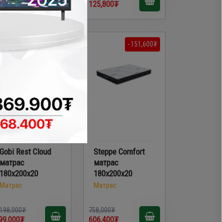
8,000₮
125,800₮
- 599,000₮
- 151,600₮
Gobi Rest Cloud
Steppe Comfort
матрас
матрас
180x200x20
180x200x20
Матрас
Матрас
,198,000₮
758,000₮
99,000₮
606,400₮