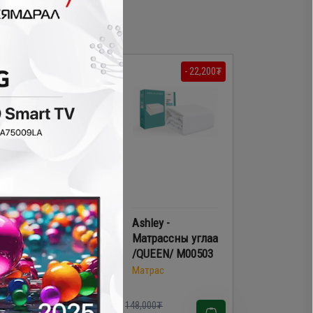
- 22,200₮
Матрасны углаа
Ashley -
BYS 180x200
Матрассны углаа
/QUEEN/ M00503
Матрас
Матрас
148,000₮