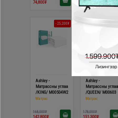
74,800₮
78,000₮
- 25,200₮
- 26,700
Ashley -
Ashley -
Матрассны углаа
Матрассны углаа
/KING/ M00504W2
/QUEEN/ M00603
Матрас
Матрас
168,000₮
178,000₮
142,800₮
151,300₮