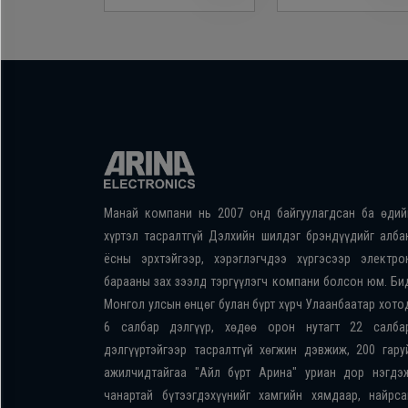
Манай компани нь 2007 онд байгуулагдсан ба өдий
хүртэл тасралтгүй Дэлхийн шилдэг брэндүүдийг алба
ёсны эрхтэйгээр, хэрэглэгчдээ хүргэсээр электро
барааны зах зээлд тэргүүлэгч компани болсон юм. Би
Монгол улсын өнцөг булан бүрт хүрч Улаанбаатар хото
6 салбар дэлгүүр, хөдөө орон нутагт 22 салба
дэлгүүртэйгээр тасралтгүй хөгжин дэвжиж, 200 гару
ажилчидтайгаа "Айл бүрт Арина" уриан дор нэгдэ
чанартай бүтээгдэхүүнийг хамгийн хямдаар, найрса