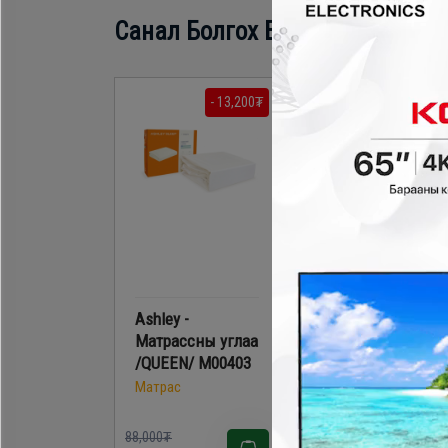
Санал Болгох Бүтээгдэхүүн
- 13,200₮
Ashley -
Матрасны углаа
Матрассны углаа
BYS 150x200
/QUEEN/ M00403
Матрас
Матрас
88,000₮