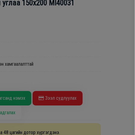
 углаа 150x200 MI40031
эн хамгаалалттай
агсанд нэмэх
Зээл судлуулах
адгалах
а 48 цагийн дотор хүргэгдэнэ.