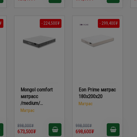
₮
- 224,500₮
- 299,400₮
Mongol comfort
Eon Prime матрас
матрасс
180x200x20
/medium/
Матрас
160x200x24
Матрас
898,000₮
998,000₮
673,500₮
698,600₮