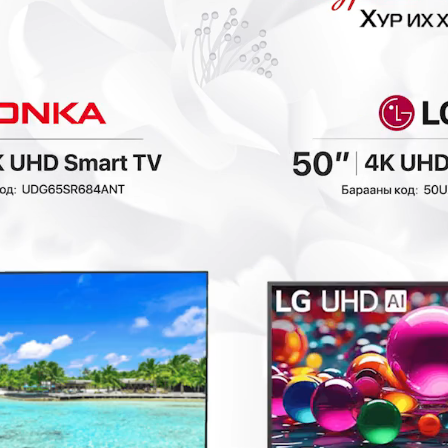
- 14,700₮
Ashley -
Матрасны углаа
Матрассны углаа
BYS 160x200
/KING/ M00404W2
Матрас
Матрас
98,000₮