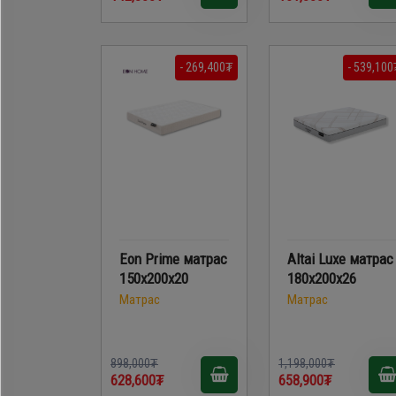
- 269,400₮
- 539,100
Eon Prime матрас
Altai Luxe матрас
150x200x20
180x200x26
Матрас
Матрас
898,000₮
1,198,000₮
628,600₮
658,900₮