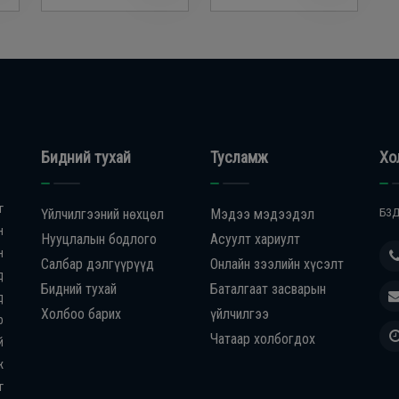
Бидний тухай
Тусламж
Хо
г
Үйлчилгээний нөхцөл
Мэдээ мэдээдэл
БЗД
н
Нууцлалын бодлого
Асуулт хариулт
н
Салбар дэлгүүрүүд
Онлайн зээлийн хүсэлт
д
Бидний тухай
Баталгаат засварын
д
Холбоо барих
үйлчилгээ
р
Чатаар холбогдох
й
ж
г