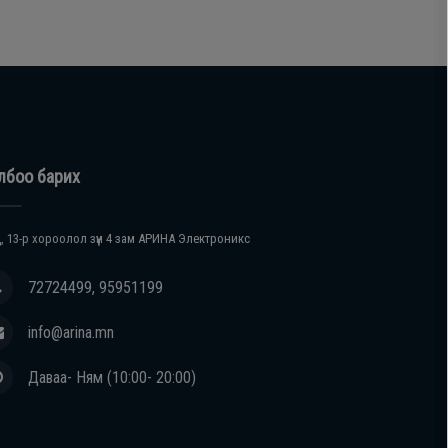
лбоо барих
, 13-р хороолол зүүн 4 зам АРИНА Электроникс
72724499, 95951199
info@arina.mn
Даваа- Ням (10:00- 20:00)