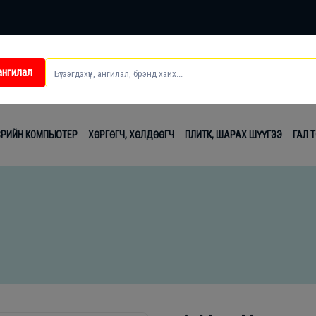
ангилал
ei
ВРИЙН КОМПЬЮТЕР
ХӨРГӨГЧ, ХӨЛДӨӨГЧ
ПЛИТК, ШАРАХ ШҮҮГЭЭ
ГАЛ 
t
лаг
вч
лдах
гсэл