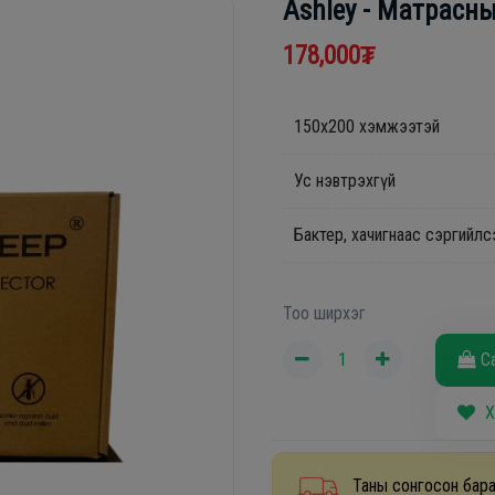
Ashley - Матрасны
178,000₮
150x200 хэмжээтэй
Ус нэвтрэхгүй
Бактер, хачигнаас сэргийлс
Тоо ширхэг
С
Х
Таны сонгосон бара