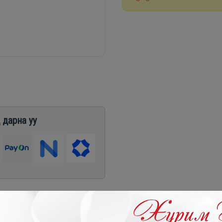
 дарна уу