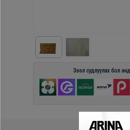
Хөргөгч,
Хөлдөөгч
Плитк,
Шарах
шүүгээ
Зээл судлуулах бол энд
Тавилга
Эйр
кондишн