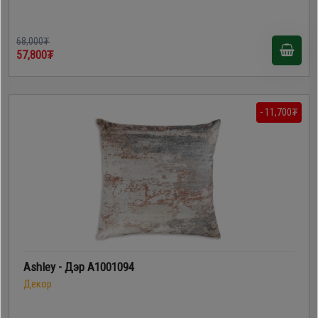
Дагалдах
хэрэгсэл
68,000₮
57,800₮
- 11,700₮
Ashley - Дэр A1001094
Декор