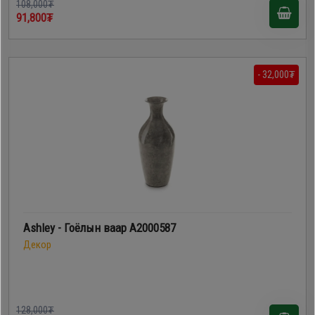
108,000₮
91,800₮
- 32,000₮
Ashley - Гоёлын ваар A2000587
Декор
128,000₮