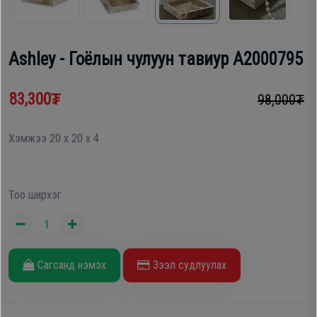
шүүгээ
Хөргөгч,
Хөлдөөгч
Ashley - Гоёлын чулуун тавиур A2000795
Тавилга
Плитк,
83,300₮
98,000₮
Эйр
Шарах
кондишн
шүүгээ
Хэмжээ 20 x 20 x 4
ГАР
Тавилга
УТАС
Тоо ширхэг
Эйр
Apple
кондишн
Сагсанд нэмэх
Зээл судлуулах
Samsung