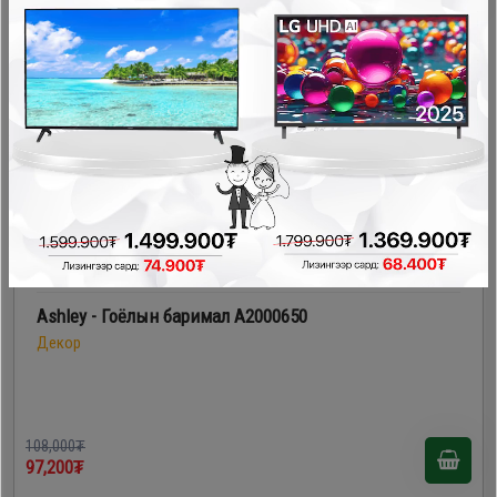
- 10,800₮
Ashley - Гоёлын баримал A2000650
Декор
108,000₮
97,200₮