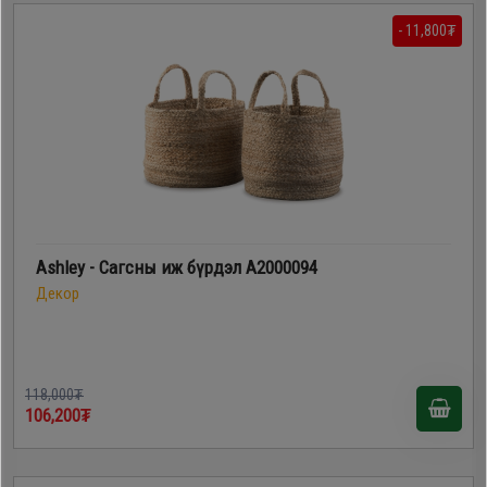
- 11,800₮
Ashley - Сагсны иж бүрдэл A2000094
Декор
118,000₮
106,200₮