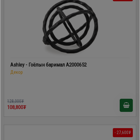
Ashley - Гоёлын баримал A2000652
Декор
128,000₮
108,800₮
- 27,600₮