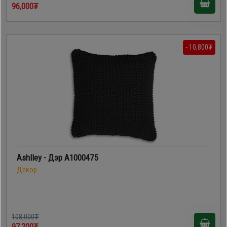
96,000₮
- 10,800₮
Ashlley - Дэр A1000475
Декор
108,000₮
97,200₮