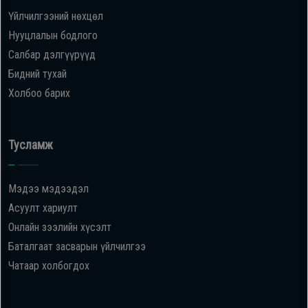
Үйлчилгээний нөхцөл
Нууцлалын бодлого
Салбар дэлгүүрүүд
Бидний тухай
Холбоо барих
Тусламж
Мэдээ мэдээдэл
Асуулт хариулт
Онлайн зээлийн хүсэлт
Баталгаат засварын үйлчилгээ
Чатаар холбогдох