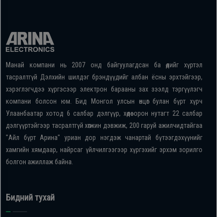
Манай компани нь 2007 онд байгуулагдсан ба өдийг хүртэл
тасралтгүй Дэлхийн шилдэг брэндүүдийг албан ёсны эрхтэйгээр,
хэрэглэгчдээ хүргэсээр электрон барааны зах зээлд тэргүүлэгч
компани болсон юм. Бид Монгол улсын өнцөг булан бүрт хүрч
Улаанбаатар хотод 6 салбар дэлгүүр, хөдөө орон нутагт 22 салбар
дэлгүүртэйгээр тасралтгүй хөгжин дэвжиж, 200 гаруй ажилчидтайгаа
"Айл бүрт Арина" уриан дор нэгдэж чанартай бүтээгдэхүүнийг
хамгийн хямдаар, найрсаг үйлчилгээгээр хүргэхийг эрхэм зорилго
болгон ажиллаж байна.
Бидний тухай