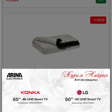
- 10,800₮
Ashley - Бүтээлэг A1000769
Декор
108,000₮
97,200₮