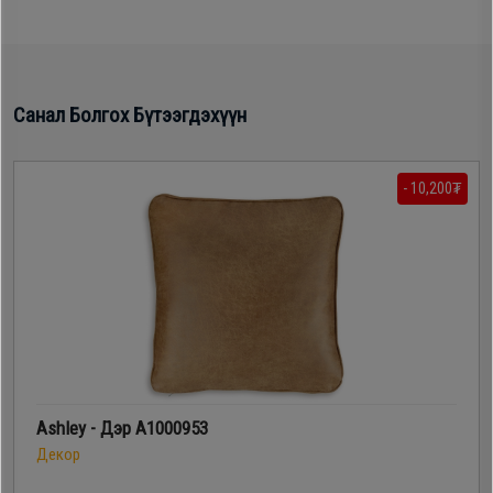
Oppo
Mi
Санал Болгох Бүтээгдэхүүн
Infinix
- 10,200₮
Huawei
Tablet
Ухаалаг
Цаг
Ashley - Дэр A1000953
Чихэвч
Декор