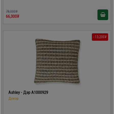
78,000₮
66,300₮
- 13,200₮
Ashley - Дэр A1000929
Декор