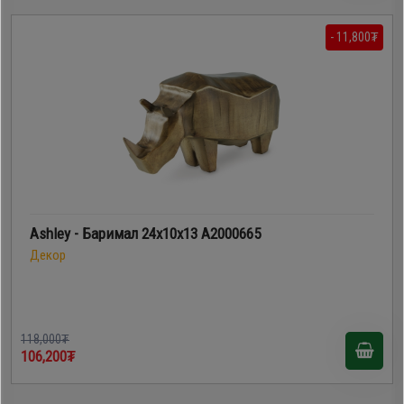
- 11,800₮
Ashley - Баримал 24х10х13 A2000665
Декор
118,000₮
106,200₮