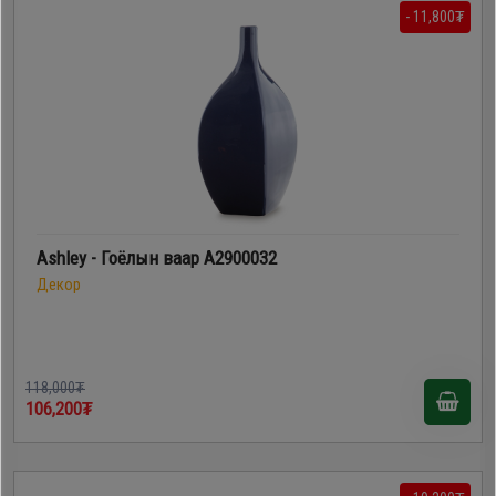
- 11,800₮
Ashley - Гоёлын ваар A2900032
Декор
118,000₮
106,200₮