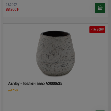
98,000₮
88,200₮
- 16,200₮
Ashley - Гоёлын ваар A2000635
Декор