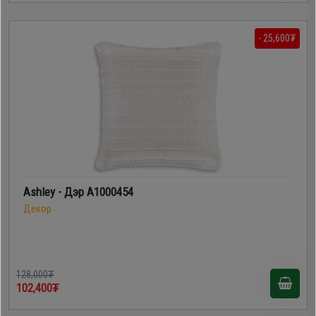
- 25,600₮
Ashley - Дэр A1000454
Декор
128,000₮
102,400₮