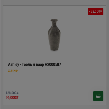
- 32,000₮
Ashley - Гоёлын ваар A2000587
Декор
128,000₮
96,000₮