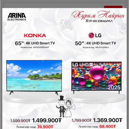
- 10,800₮
Ashley - Бүтээлэг A1000769
Декор
108,000₮
97,200₮