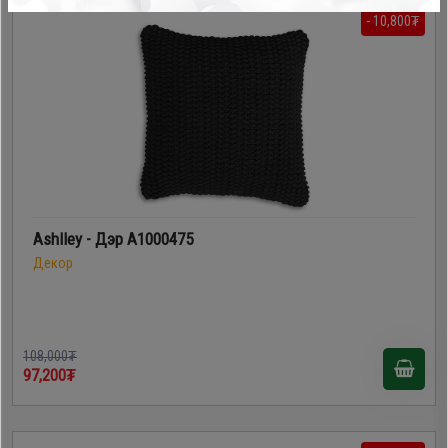
- 10,800₮
Ashlley - Дэр A1000475
Декор
108,000₮
97,200₮