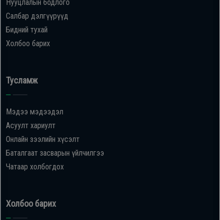
Нууцлалын бодлого
Салбар дэлгүүрүүд
Бидний тухай
Холбоо барих
Тусламж
Мэдээ мэдээдэл
Асуулт хариулт
Онлайн зээлийн хүсэлт
Баталгаат засварын үйлчилгээ
Чатаар холбогдох
Холбоо барих