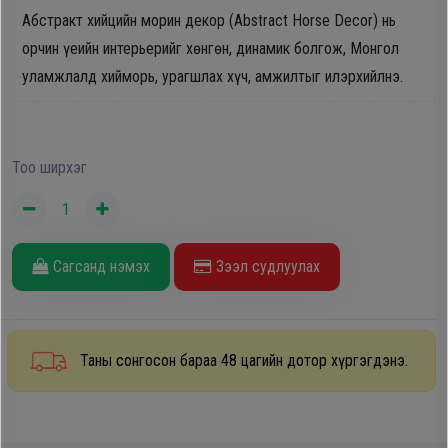
Абстракт хийцийн морин декор (Abstract Horse Decor) нь
Oppo
орчин үеийн интерьерийг хөнгөн, динамик болгож, Монгол
уламжлалд хийморь, урагшлах хүч, амжилтыг илэрхийлнэ.
Mi
Infinix
Тоо ширхэг
Huawei
Tablet
Сагсанд нэмэх
Зээл судлуулах
Ухаалаг
Цаг
Таны сонгосон бараа 48 цагийн дотор хүргэгдэнэ.
Чихэвч