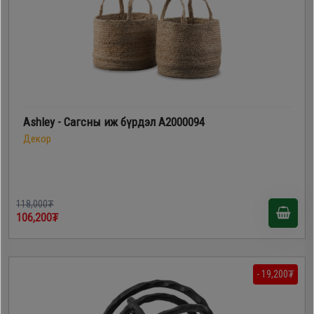
Ashley - Сагсны иж бүрдэл A2000094
Декор
118,000₮
106,200₮
- 19,200₮