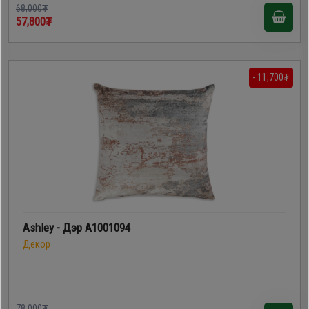
68,000₮
57,800₮
- 11,700₮
Ashley - Дэр A1001094
Декор
78,000₮