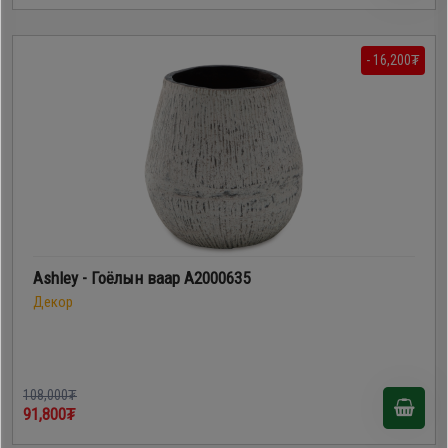
- 16,200₮
Ashley - Гоёлын ваар A2000635
Декор
108,000₮
91,800₮