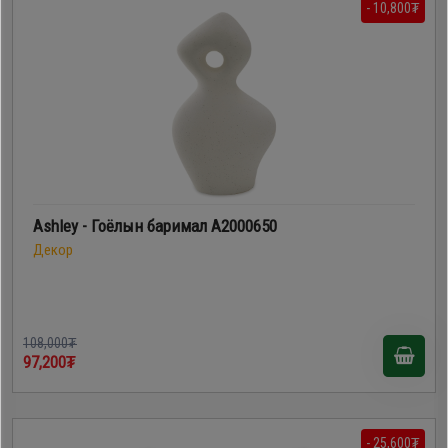
- 10,800₮
Ashley - Гоёлын баримал A2000650
Декор
108,000₮
97,200₮
- 25,600₮