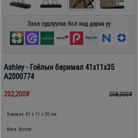
шүүгээ
Хөргөгч,
Хөлдөөгч
Зээл судлуулах бол энд дарна уу
Тавилга
Плитк,
Эйр
Шарах
кондишн
шүүгээ
Ashley - Гоёлын баримал 41х11х35
A2000774
ГАР
Тавилга
УТАС
232,200₮
258,000₮
Эйр
Apple
Хэмжээ: 41 х 11 х 35 см
кондишн
Samsung
Өнгө: Алтлаг