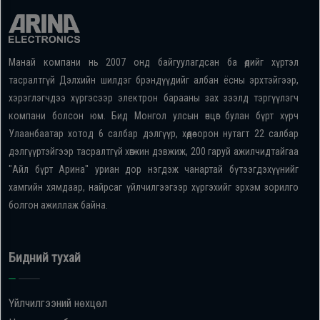
Манай компани нь 2007 онд байгуулагдсан ба өдийг хүртэл
тасралтгүй Дэлхийн шилдэг брэндүүдийг албан ёсны эрхтэйгээр,
хэрэглэгчдээ хүргэсээр электрон барааны зах зээлд тэргүүлэгч
компани болсон юм. Бид Монгол улсын өнцөг булан бүрт хүрч
Улаанбаатар хотод 6 салбар дэлгүүр, хөдөө орон нутагт 22 салбар
дэлгүүртэйгээр тасралтгүй хөгжин дэвжиж, 200 гаруй ажилчидтайгаа
"Айл бүрт Арина" уриан дор нэгдэж чанартай бүтээгдэхүүнийг
хамгийн хямдаар, найрсаг үйлчилгээгээр хүргэхийг эрхэм зорилго
болгон ажиллаж байна.
Бидний тухай
Үйлчилгээний нөхцөл