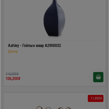
Ashley - Гоёлын ваар A2900032
Декор
118,000₮
106,200₮
- 11,800₮