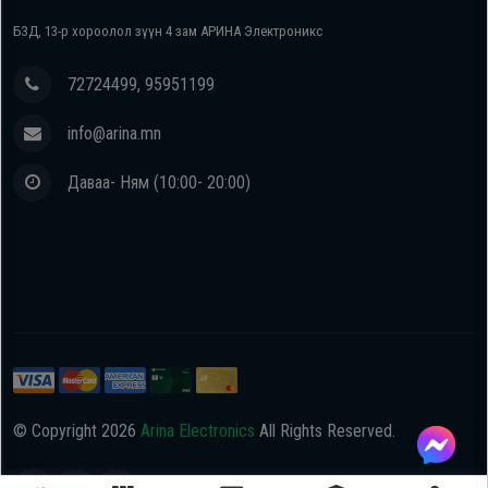
БЗД, 13-р хороолол зүүн 4 зам АРИНА Электроникс
72724499, 95951199
info@arina.mn
Даваа- Ням (10:00- 20:00)
© Copyright
2026
Arina Electronics
All Rights Reserved.