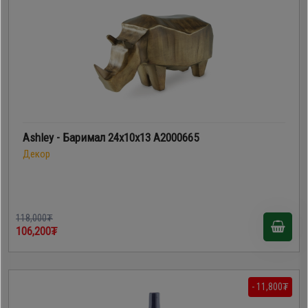
Ashley - Баримал 24х10х13 A2000665
Декор
118,000₮
106,200₮
- 11,800₮