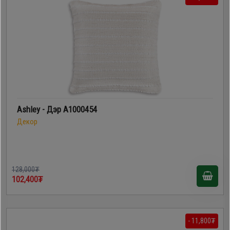
Ashley - Дэр A1000454
Декор
128,000₮
102,400₮
- 11,800₮