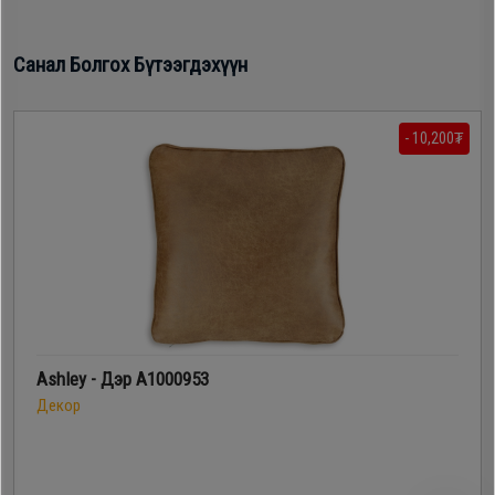
Дагалдах
хэрэгсэл
Санал Болгох Бүтээгдэхүүн
- 10,200₮
Ashley - Дэр A1000953
Декор