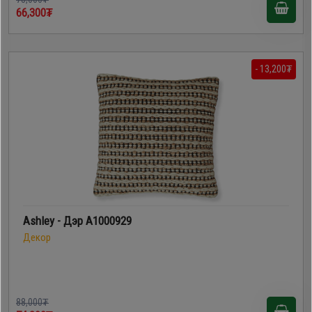
66,300₮
- 13,200₮
Ashley - Дэр A1000929
Декор
88,000₮