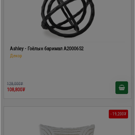
Ashley - Гоёлын баримал A2000652
Декор
128,000₮
108,800₮
- 19,200₮