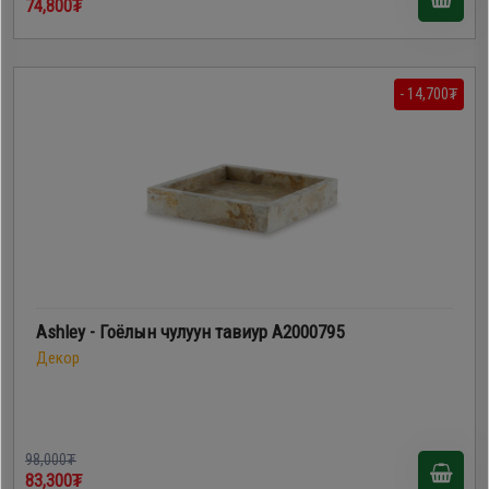
74,800₮
- 14,700₮
Ashley - Гоёлын чулуун тавиур A2000795
Декор
98,000₮
83,300₮