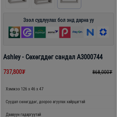
шүүгээ
Хөргөгч,
Хөлдөөгч
Зээл судлуулах бол энд дарна уу
Тавилга
Плитк,
Эйр
Шарах
кондишн
шүүгээ
Ashley - Сөхөгддөг сандал A3000744
ГАР
Тавилга
737,800₮
868,000₮
УТАС
Хэмжээ 126 x 46 x 47
Эйр
Apple
кондишн
Суудал сөхөгддөг, доороо агуулах хайрцагтай
Samsung
Даавуун гадаргуутай