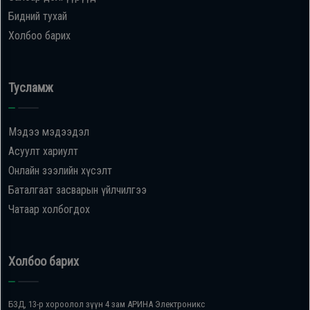
Бидний тухай
Холбоо барих
Тусламж
Мэдээ мэдээдэл
Асуулт хариулт
Онлайн зээлийн хүсэлт
Баталгаат засварын үйлчилгээ
Чатаар холбогдох
Холбоо барих
БЗД, 13-р хороолол зүүн 4 зам АРИНА Электроникс