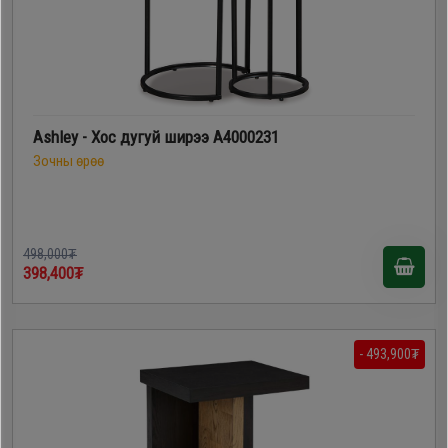
Ashley - Хос дугуй ширээ A4000231
Зочны өрөө
498,000₮
398,400₮
- 493,900₮