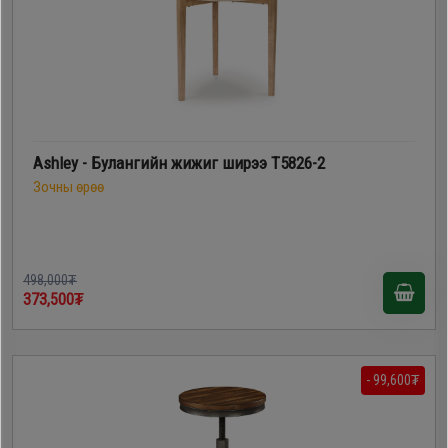
Ashley - Булангийн жижиг ширээ T5826-2
Зочны өрөө
498,000₮
373,500₮
- 99,600₮