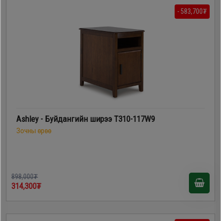
- 583,700₮
Ashley - Буйдангийн ширээ T310-117W9
Зочны өрөө
898,000₮
314,300₮