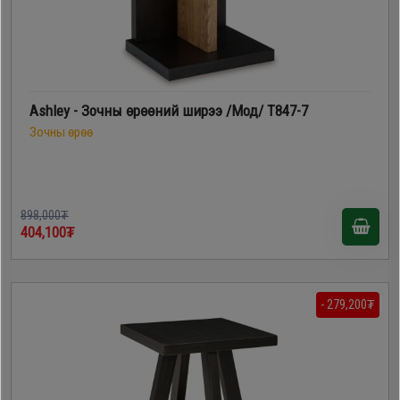
Ashley - Зочны өрөөний ширээ /Мод/ T847-7
Зочны өрөө
898,000₮
404,100₮
- 279,200₮