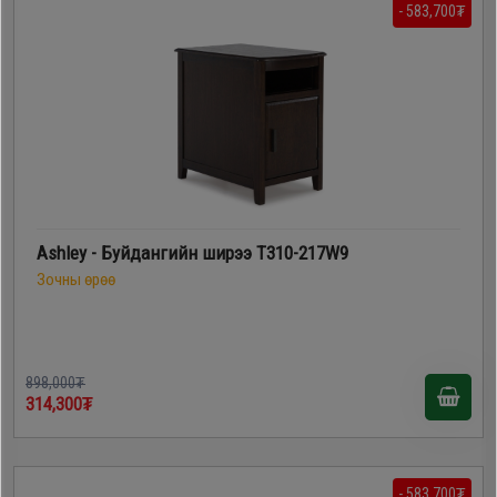
- 583,700₮
Ashley - Буйдангийн ширээ T310-217W9
Зочны өрөө
898,000₮
314,300₮
- 583,700₮