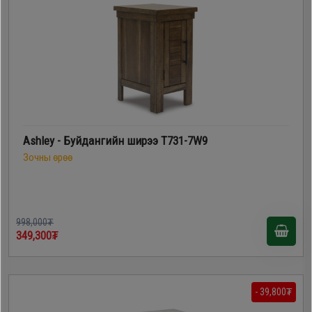
Ashley - Буйдангийн ширээ T731-7W9
Зочны өрөө
998,000₮
349,300₮
- 39,800₮