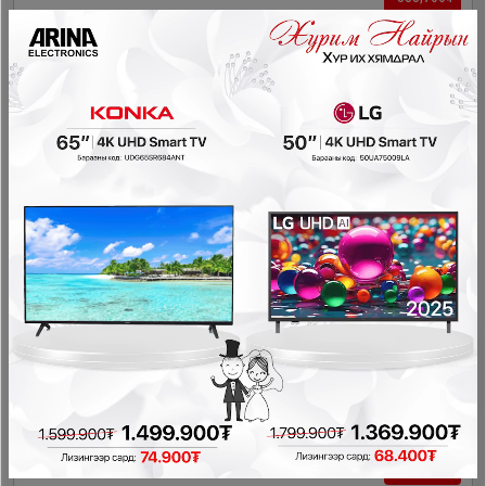
Ashley - Буйдангийн ширээ T310-317W9
Зочны өрөө
898,000₮
314,300₮
- 648,700₮