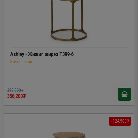
Ashley - Жижиг ширээ T399-6
Зочны өрөө
398,000₮
358,200₮
- 124,500₮