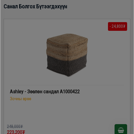
Дагалдах
Санал Болгох Бүтээгдэхүүн
хэрэгсэл
- 24,800₮
Ashley - Зөөлөн сандал A1000422
Зочны өрөө
248,000₮
223,200₮