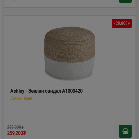
- 28,800₮
Ashley - Зөөлөн сандал A1000420
Зочны өрөө
288,000₮
259,200₮