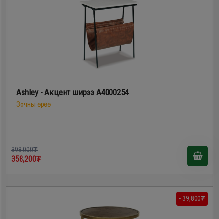
Ashley - Акцент ширээ A4000254
Зочны өрөө
398,000₮
358,200₮
- 39,800₮