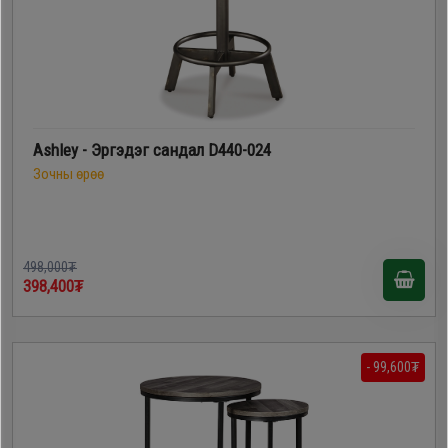
Ashley - Эргэдэг сандал D440-024
Зочны өрөө
498,000₮
398,400₮
- 99,600₮