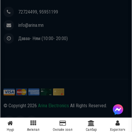
72724499, 95951199
info@arina.mn
Даваа- Ням (10:00- 20:00)
© Copyright
2026
Arina Electronics
All Rights Reserved.
Нүүр
Ангилал
Онлайн зээл
Салбар
Хэрэглэгч