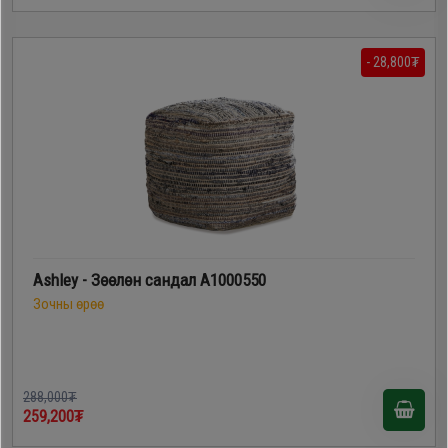
- 28,800₮
Ashley - Зөөлөн сандал A1000550
Зочны өрөө
288,000₮
259,200₮