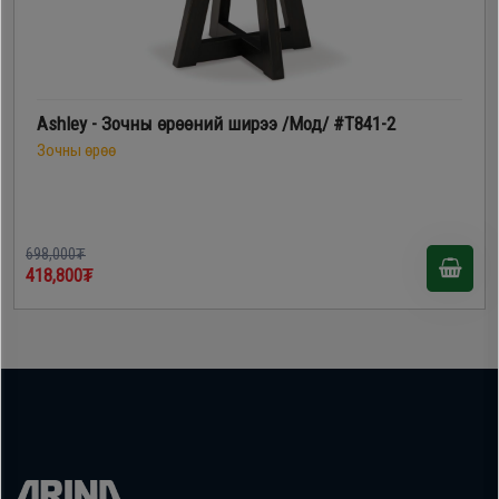
Ashley - Зочны өрөөний ширээ /Мод/ #T841-2
Зочны өрөө
698,000₮
418,800₮