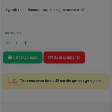
Oppo
Үүдний хэсэг болон зочны өрөөнд тохиромжтой
Mi
Тоо ширхэг
Infinix
Huawei
Сагсанд нэмэх
Зээл судлуулах
Tablet
Таны сонгосон бараа 48 цагийн дотор хүргэгдэнэ.
Ухаалаг
Цаг
Чихэвч