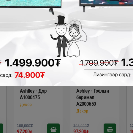
74,800₮
83,300₮
8
₮
- 10,800₮
- 10,800₮
Ashlley - Дэр
Ashley - Гоёлын
A1000475
баримал
A2000650
Декор
Декор
108,000₮
108,000₮
1
97,200₮
97,200₮
1