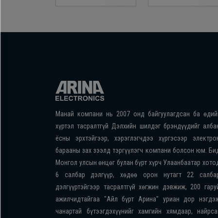
Манай компани нь 2007 онд байгуулагдсан ба өдий
хүртэл тасралтгүй Дэлхийн шилдэг брэндүүдийг алба
ёсны эрхтэйгээр, хэрэглэгчдээ хүргэсээр электро
барааны зах зээлд тэргүүлэгч компани болсон юм. Би
Монгол улсын өнцөг булан бүрт хүрч Улаанбаатар хото
6 салбар дэлгүүр, хөдөө орон нутагт 22 салба
дэлгүүртэйгээр тасралтгүй хөгжин дэвжиж, 200 гару
ажилчидтайгаа "Айл бүрт Арина" уриан дор нэгдэ
чанартай бүтээгдэхүүнийг хамгийн хямдаар, найрса