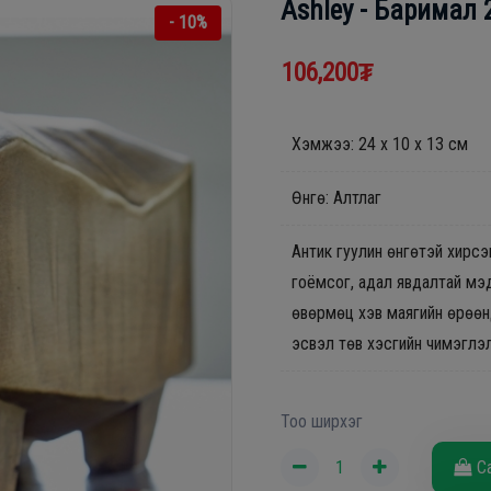
Ashley - Баримал 
- 10%
106,200₮
Хэмжээ: 24 х 10 х 13 см
Өнгө: Алтлаг
Антик гуулин өнгөтэй хирсэ
гоёмсог, адал явдалтай мэ
өвөрмөц хэв маягийн өрөөн
эсвэл төв хэсгийн чимэглэ
Тоо ширхэг
С