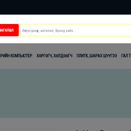
ангилал
ei
ВРИЙН КОМПЬЮТЕР
ХӨРГӨГЧ, ХӨЛДӨӨГЧ
ПЛИТК, ШАРАХ ШҮҮГЭЭ
ГАЛ 
t
лаг
вч
лдах
гсэл