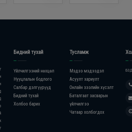
Бидний тухай
Тусламж
Хо
г
Үйлчилгээний нөхцөл
Мэдээ мэдээдэл
БЗД
н
Нууцлалын бодлого
Асуулт хариулт
н
Салбар дэлгүүрүүд
Онлайн зээлийн хүсэлт
д
Бидний тухай
Баталгаат засварын
д
Холбоо барих
үйлчилгээ
р
Чатаар холбогдох
й
ж
г