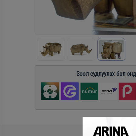
Хөргөгч,
Хөлдөөгч
Плитк,
Шарах
шүүгээ
Зээл судлуулах бол энд
Тавилга
Эйр
кондишн