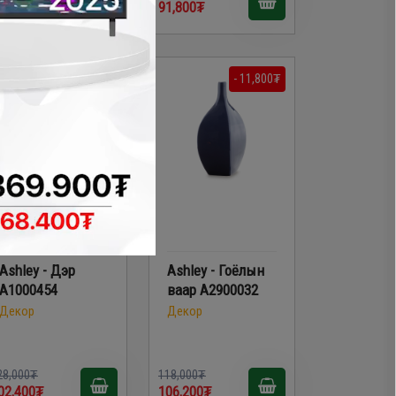
8,200₮
91,800₮
- 25,600₮
- 11,800₮
Ashley - Дэр
Ashley - Гоёлын
A1000454
ваар A2900032
Декор
Декор
28,000₮
118,000₮
02,400₮
106,200₮