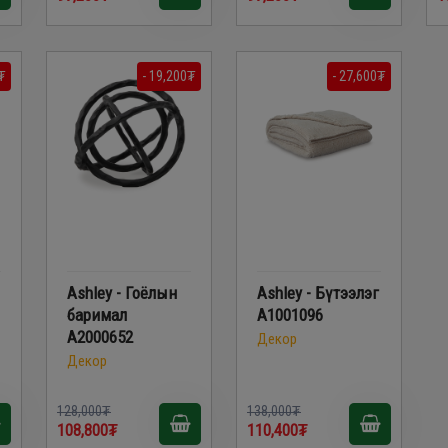
₮
- 19,200₮
- 27,600₮
Ashley - Гоёлын
Ashley - Бүтээлэг
баримал
A1001096
A2000652
Декор
Декор
128,000₮
138,000₮
108,800₮
110,400₮