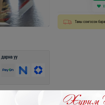
Х
Таны сонгосон бара
 дарна уу