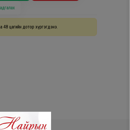
адгалах
а 48 цагийн дотор хүргэгдэнэ.