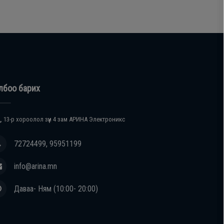
лбоо барих
, 13-р хороолол зүүн 4 зам АРИНА Электроникс
72724499, 95951199
info@arina.mn
Даваа- Ням (10:00- 20:00)