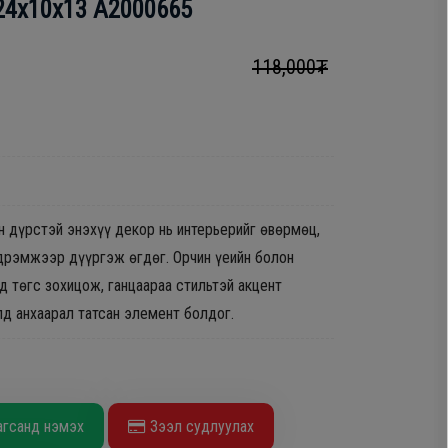
24х10х13 A2000665
118,000₮
н дүрстэй энэхүү декор нь интерьерийг өвөрмөц,
дрэмжээр дүүргэж өгдөг. Орчин үеийн болон
д төгс зохицож, ганцаараа стильтэй акцент
лд анхаарал татсан элемент болдог.
агсанд нэмэх
Зээл судлуулах