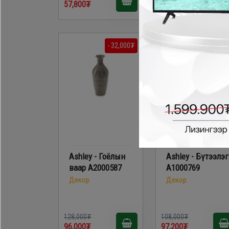
57,800₮
66,300₮
- 32,000₮
- 10,800
Ashley - Гоёлын
Ashley - Бүтээлэг
ваар A2000587
A1000769
Декор
Декор
128,000₮
108,000₮
96,000₮
97,200₮