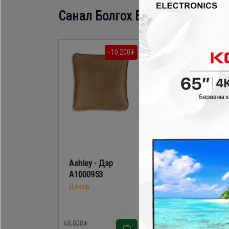
Санал Болгох Бүтээгдэхүүн
- 10,200₮
- 11,700
Ashley - Дэр
Ashley - Дэр
A1000953
A1001094
Декор
Декор
68,000₮
78,000₮