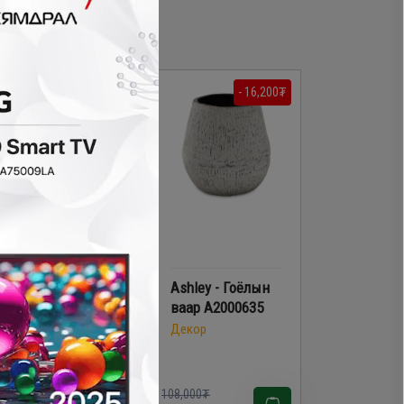
- 9,800₮
- 16,200₮
Ashley - Гоёлын
Ashley - Гоёлын
баримал
ваар A2000635
A2000649
Декор
Декор
8,000₮
108,000₮