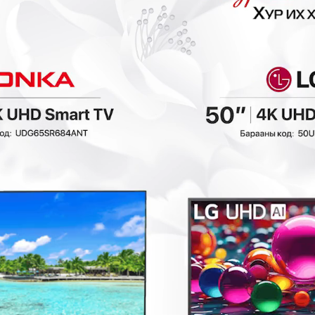
₮
- 13,200₮
- 14,700₮
Ashley - Дэр
Ashley - Гоёлын
A1000929
чулуун тавиур
A2000795
Декор
Декор
88,000₮
98,000₮
9