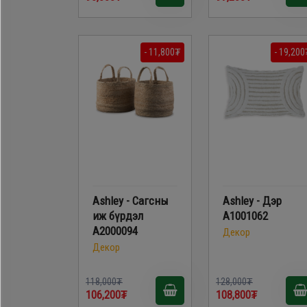
- 11,800₮
- 19,200
Ashley - Сагсны
Ashley - Дэр
иж бүрдэл
A1001062
A2000094
Декор
Декор
118,000₮
128,000₮
106,200₮
108,800₮