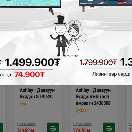
521,400₮
523,500₮
5
0₮
- 1,115,280₮
- 419,300₮
Ashley - Даавуун
Ashley - Даавуун
буйдан 3070620
буйдангийн хөл
амраагч 2430308
Буйдан
Буйдан
1,858,800₮
1,198,000₮
1
743,520₮
778,700₮
7