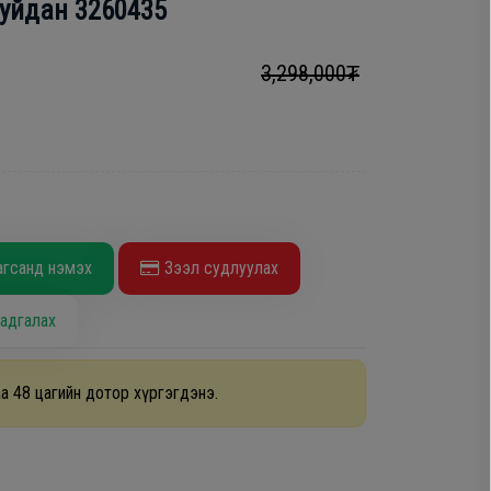
буйдан 3260435
3,298,000₮
агсанд нэмэх
Зээл судлуулах
адгалах
а 48 цагийн дотор хүргэгдэнэ.