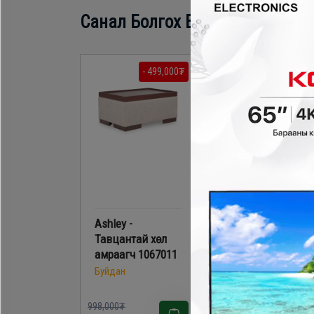
Санал Болгох Бүтээгдэхүүн
- 499,000₮
- 1,188,60
Ashley -
Ashley - Эргэдэг
Тавцантай хөл
кресло A3000604
амраагч 1067011
Буйдан
Буйдан
998,000₮
1,698,000₮