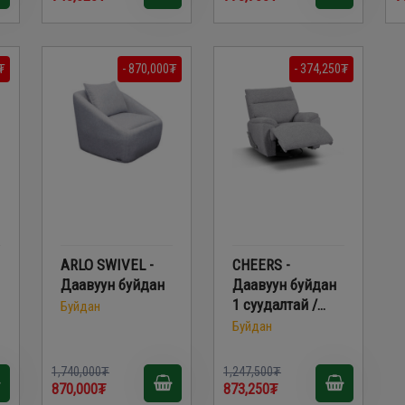
₮
- 870,000₮
- 374,250₮
ARLO SWIVEL -
CHEERS -
Даавуун буйдан
Даавуун буйдан
1 суудалтай /
Буйдан
Олон Үйлдэлт/
Буйдан
51337M
1,740,000₮
1,247,500₮
870,000₮
873,250₮