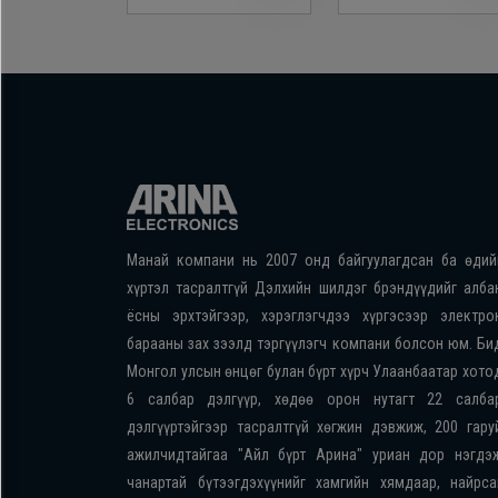
Манай компани нь 2007 онд байгуулагдсан ба өдий
хүртэл тасралтгүй Дэлхийн шилдэг брэндүүдийг алба
ёсны эрхтэйгээр, хэрэглэгчдээ хүргэсээр электро
барааны зах зээлд тэргүүлэгч компани болсон юм. Би
Монгол улсын өнцөг булан бүрт хүрч Улаанбаатар хото
6 салбар дэлгүүр, хөдөө орон нутагт 22 салба
дэлгүүртэйгээр тасралтгүй хөгжин дэвжиж, 200 гару
ажилчидтайгаа "Айл бүрт Арина" уриан дор нэгдэ
чанартай бүтээгдэхүүнийг хамгийн хямдаар, найрса