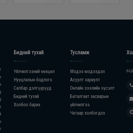
Бидний тухай
Тусламж
Хо
г
Үйлчилгээний нөхцөл
Мэдээ мэдээдэл
БЗД
н
Нууцлалын бодлого
Асуулт хариулт
н
Салбар дэлгүүрүүд
Онлайн зээлийн хүсэлт
д
Бидний тухай
Баталгаат засварын
д
Холбоо барих
үйлчилгээ
р
Чатаар холбогдох
й
ж
г