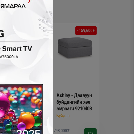
- 599,000₮
- 159,600₮
Ashley - Даавуун
Ashley - Даавуун
буйдан 3010320
буйдангийн хөл
амраагч 9210408
Буйдан
Буйдан
,198,000₮
798,000₮