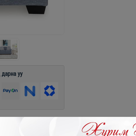
 дарна уу