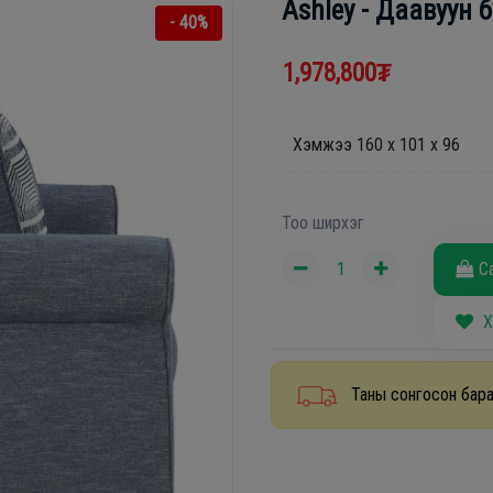
Ashley - Даавуун 
- 40%
1,978,800₮
Хэмжээ 160 x 101 x 96
Тоо ширхэг
С
Х
Таны сонгосон бара