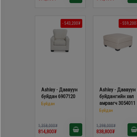
- 543,200₮
- 559,200
Ashley - Даавуун
Ashley - Даавуун
буйдан 6907120
буйдангийн хөл
амраагч 3054011
Буйдан
Буйдан
1,358,000₮
1,398,000₮
814,800₮
838,800₮