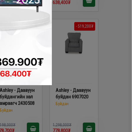
99,000₮
638,400₮
- 419,300₮
- 519,200₮
Ashley - Даавуун
Ashley - Даавуун
буйдангийн хөл
буйдан 6907020
амраагч 2430508
Буйдан
Буйдан
,198,000₮
1,298,000₮
78,700₮
778,800₮