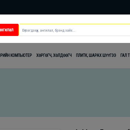
ангилал
ei
ВРИЙН КОМПЬЮТЕР
ХӨРГӨГЧ, ХӨЛДӨӨГЧ
ПЛИТК, ШАРАХ ШҮҮГЭЭ
ГАЛ 
t
лаг
вч
лдах
гсэл