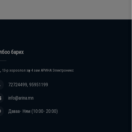
лбоо барих
, 13-р хороолол зүүн 4 зам АРИНА Электроникс
72724499, 95951199
info@arina.mn
Даваа- Ням (10:00- 20:00)