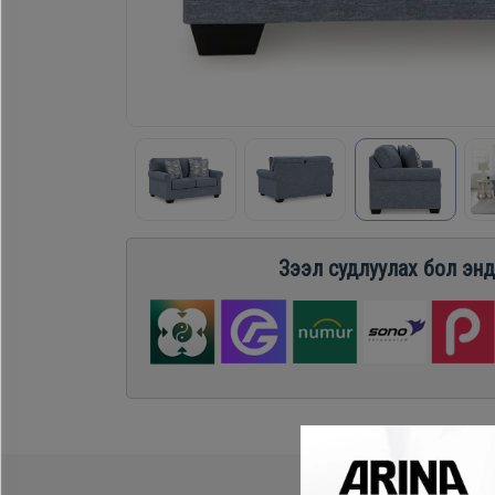
Хөргөгч,
Хөлдөөгч
Плитк,
Шарах
шүүгээ
Зээл судлуулах бол энд
Тавилга
Эйр
кондишн