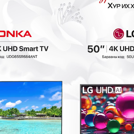
0₮
- 521,400₮
- 174,500₮
Ashley - Том хөл
Ashley - Даавуун
амраагч 3070508
буйдангийн хөл
амраагч 5950514
Буйдан
Буйдан
1,042,800₮
698,000₮
1