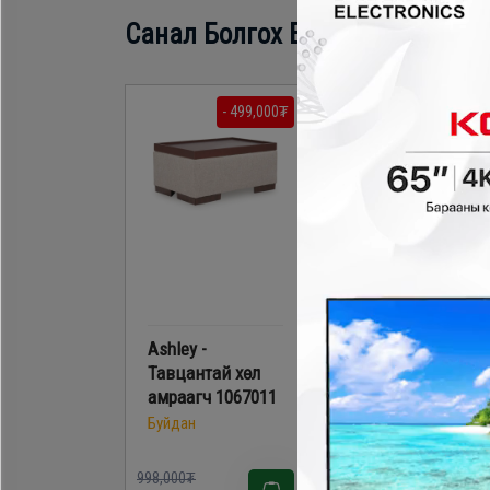
Санал Болгох Бүтээгдэхүүн
- 499,000₮
- 1,188,60
Ashley -
Ashley - Эргэдэг
Тавцантай хөл
кресло A3000604
амраагч 1067011
Буйдан
Буйдан
998,000₮
1,698,000₮