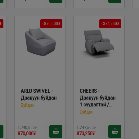
₮
- 870,000₮
- 374,250₮
ARLO SWIVEL -
CHEERS -
Даавуун буйдан
Даавуун буйдан
1 суудалтай /
Буйдан
Олон Үйлдэлт/
Буйдан
51337M
1,740,000₮
1,247,500₮
870,000₮
873,250₮