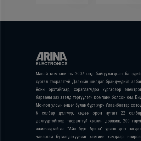
Манай компани нь 2007 онд байгуулагдсан ба өдий
хүртэл тасралтгүй Дэлхийн шилдэг брэндүүдийг алба
ёсны эрхтэйгээр, хэрэглэгчдээ хүргэсээр электро
барааны зах зээлд тэргүүлэгч компани болсон юм. Би
Монгол улсын өнцөг булан бүрт хүрч Улаанбаатар хото
6 салбар дэлгүүр, хөдөө орон нутагт 22 салба
дэлгүүртэйгээр тасралтгүй хөгжин дэвжиж, 200 гару
ажилчидтайгаа "Айл бүрт Арина" уриан дор нэгдэ
чанартай бүтээгдэхүүнийг хамгийн хямдаар, найрса