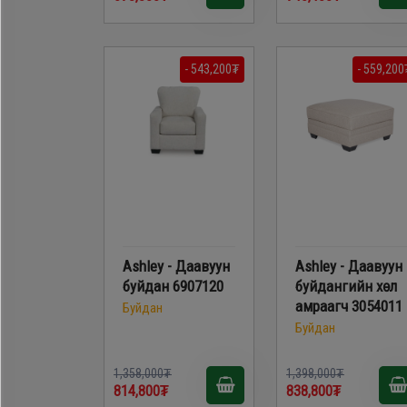
- 543,200₮
- 559,200
Ashley - Даавуун
Ashley - Даавуун
буйдан 6907120
буйдангийн хөл
амраагч 3054011
Буйдан
Буйдан
1,358,000₮
1,398,000₮
814,800₮
838,800₮