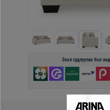
Хөргөгч,
Хөлдөөгч
Плитк,
Шарах
шүүгээ
Зээл судлуулах бол энд
Тавилга
Эйр
кондишн