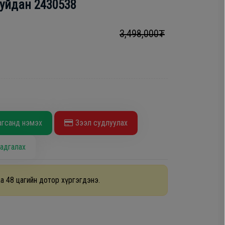
буйдан 2430538
3,498,000₮
агсанд нэмэх
Зээл судлуулах
адгалах
а 48 цагийн дотор хүргэгдэнэ.