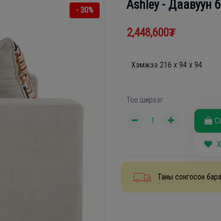
Ashley - Даавуун 
- 30%
2,448,600₮
Хэмжээ 216 x 94 x 94
Тоо ширхэг
С
Х
Таны сонгосон бара