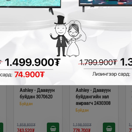
521,400₮
523,500₮
5
0₮
- 1,115,280₮
- 419,300₮
Ashley - Даавуун
Ashley - Даавуун
буйдан 3070620
буйдангийн хөл
амраагч 2430308
Буйдан
Буйдан
1,858,800₮
1,198,000₮
1
743,520₮
778,700₮
7