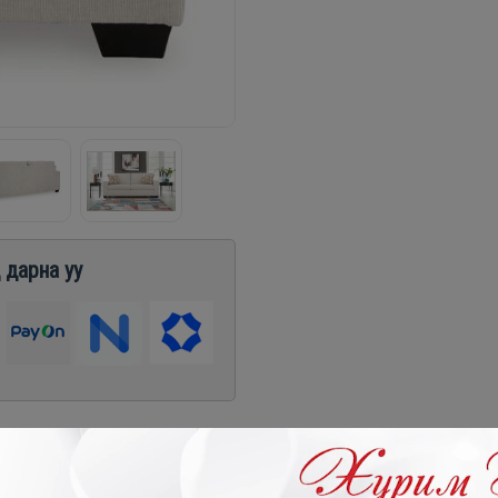
 дарна уу