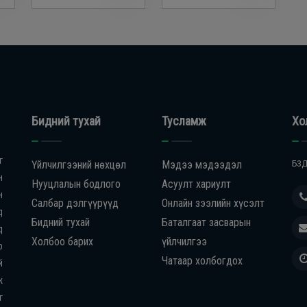
Бидний тухай
Тусламж
Хо
г
Үйлчилгээний нөхцөл
Мэдээ мэдээдэл
БЗД
н
Нууцлалын бодлого
Асуулт хариулт
н
Салбар дэлгүүрүүд
Онлайн зээлийн хүсэлт
д
Бидний тухай
Баталгаат засварын
д
Холбоо барих
үйлчилгээ
р
Чатаар холбогдох
й
ж
г