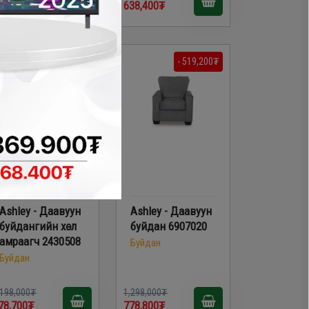
99,000₮
638,400₮
- 419,300₮
- 519,200₮
Ashley - Даавуун
Ashley - Даавуун
буйдангийн хөл
буйдан 6907020
амраагч 2430508
Буйдан
Буйдан
,198,000₮
1,298,000₮
78,700₮
778,800₮