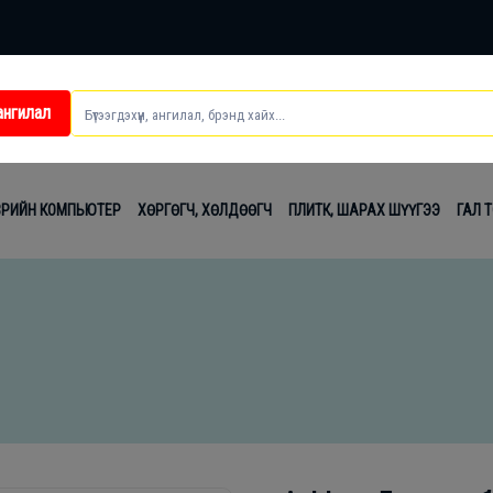
ангилал
ei
ВРИЙН КОМПЬЮТЕР
ХӨРГӨГЧ, ХӨЛДӨӨГЧ
ПЛИТК, ШАРАХ ШҮҮГЭЭ
ГАЛ 
t
лаг
вч
лдах
гсэл