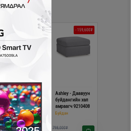
- 599,000₮
- 159,600₮
Ashley - Даавуун
Ashley - Даавуун
буйдан 3010320
буйдангийн хөл
амраагч 9210408
Буйдан
Буйдан
,198,000₮
798,000₮