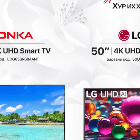
0₮
- 521,400₮
- 174,500₮
Ashley - Том хөл
Ashley - Даавуун
амраагч 3070508
буйдангийн хөл
амраагч 5950514
Буйдан
Буйдан
1,042,800₮
698,000₮
1