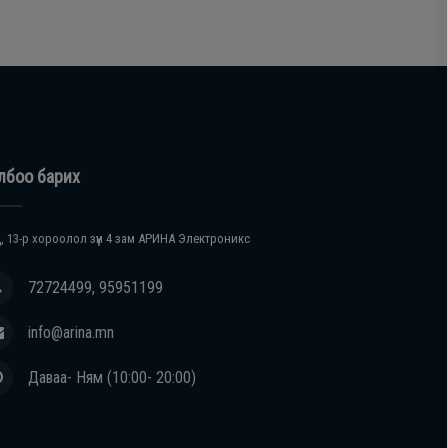
лбоо барих
, 13-р хороолол зүүн 4 зам АРИНА Электроникс
72724499, 95951199
info@arina.mn
Даваа- Ням (10:00- 20:00)