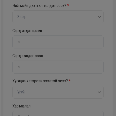
Нийгмийн даатгал төлдөг эсэх?
*
Oppo
3 сар
Mi
Сард авдаг цалин
Infinix
Huawei
Сард төлдөг зээл
Tablet
Хугацаа хэтэрсэн зээлтэй эсэх?
*
Ухаалаг
Цаг
Үгүй
Чихэвч
Харъяалал