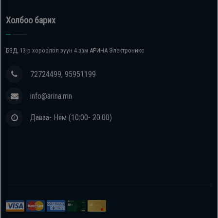
Холбоо барих
БЗД, 13-р хороолол зүүн 4 зам АРИНА Электроникс
72724499, 95951199
info@arina.mn
Даваа- Ням (10:00- 20:00)