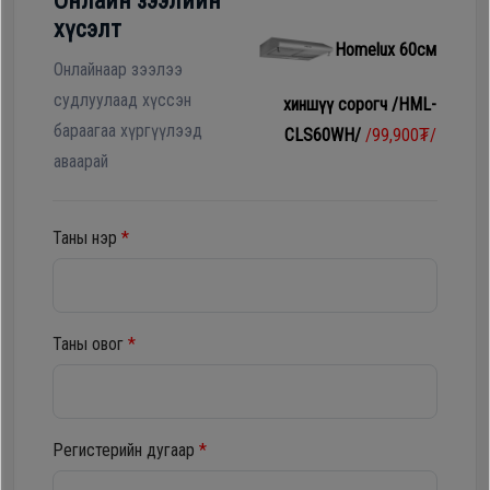
Онлайн зээлийн
Гал
хүсэлт
тогоо
Гэр ахуйн
Homelux 60см
цахилгаан
Онлайнаар зээлээ
Гэр
бараа
судлуулаад хүссэн
хиншүү сорогч /HML-
ахуйн
бараагаа хүргүүлээд
CLS60WH/
/99,900₮/
цахилгаан
аваарай
Угаалгын
бараа
машин
Таны нэр
*
Зөөврийн
Угаалгын
компьютер
машин
Таны овог
*
Хөргөгч,
Хөлдөөгч
Зөөврийн
компьютер
Регистерийн дугаар
*
Плитк,
Шарах