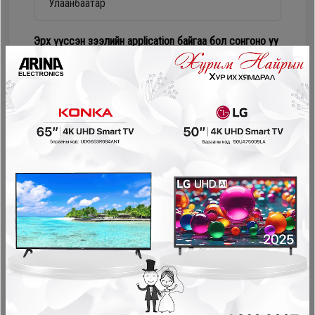
Дагалдах
хэрэгсэл
Эрх үүссэн зээлийн application байгаа бол сонгоно уу
Numur Лизинг
Соно сонгодог зээл
PayOn - LeaseOn
NetPay - Шимтгэлгүй ав, хүүгүй төл
Pocket - урьдчилгаагүй, шимтгэлгүй