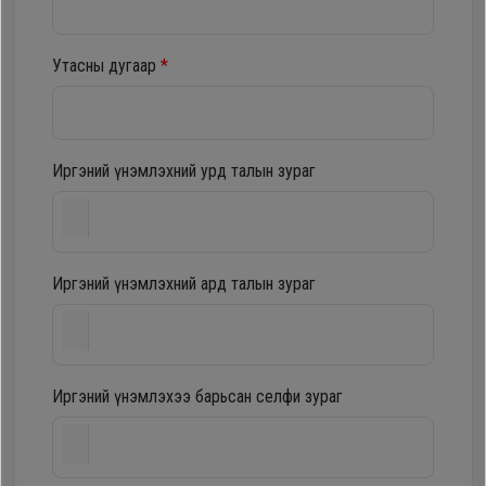
шүүгээ
Хөргөгч,
Хөлдөөгч
Утасны дугаар
*
Тавилга
Плитк,
Эйр
Шарах
Иргэний үнэмлэхний урд талын зураг
кондишн
шүүгээ
ГАР
Иргэний үнэмлэхний ард талын зураг
Тавилга
УТАС
Эйр
Apple
Иргэний үнэмлэхээ барьсан селфи зураг
кондишн
Samsung