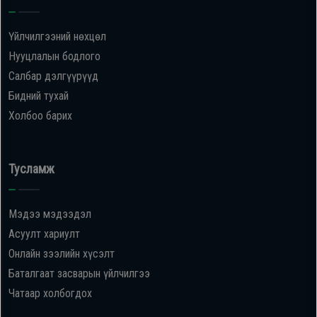
Үйлчилгээний нөхцөл
Нууцлалын бодлого
Салбар дэлгүүрүүд
Бидний тухай
Холбоо барих
Тусламж
Мэдээ мэдээдэл
Асуулт хариулт
Онлайн зээлийн хүсэлт
Баталгаат засварын үйлчилгээ
Чатаар холбогдох