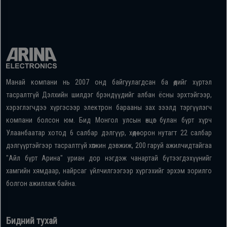
Манай компани нь 2007 онд байгуулагдсан ба өдийг хүртэл
тасралтгүй Дэлхийн шилдэг брэндүүдийг албан ёсны эрхтэйгээр,
хэрэглэгчдээ хүргэсээр электрон барааны зах зээлд тэргүүлэгч
компани болсон юм. Бид Монгол улсын өнцөг булан бүрт хүрч
Улаанбаатар хотод 6 салбар дэлгүүр, хөдөө орон нутагт 22 салбар
дэлгүүртэйгээр тасралтгүй хөгжин дэвжиж, 200 гаруй ажилчидтайгаа
"Айл бүрт Арина" уриан дор нэгдэж чанартай бүтээгдэхүүнийг
хамгийн хямдаар, найрсаг үйлчилгээгээр хүргэхийг эрхэм зорилго
болгон ажиллаж байна.
Бидний тухай