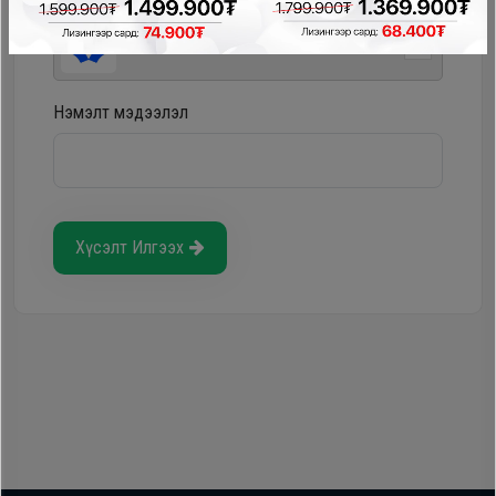
Storepay - урьдчилгаагүй, хүүгүй, шимтгэлгүй
Нэмэлт мэдээлэл
Хүсэлт Илгээх