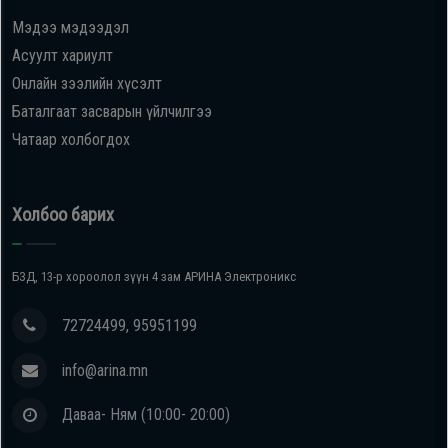
Мэдээ мэдээдэл
Oppo
Асуулт хариулт
Онлайн зээлийн хүсэлт
Mi
Баталгаат засварын үйлчилгээ
Чатаар холбогдох
Infinix
Huawei
Холбоо барих
Tablet
БЗД, 13-р хороолол зүүн 4 зам АРИНА Электроникс
Ухаалаг
72724499, 95951199
Цаг
info@arina.mn
Чихэвч
Даваа- Ням (10:00- 20:00)