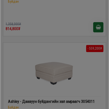
Буйдан
1,358,000₮
814,800₮
- 559,200₮
Ashley - Даавуун буйдангийн хөл амраагч 3054011
Буйдан