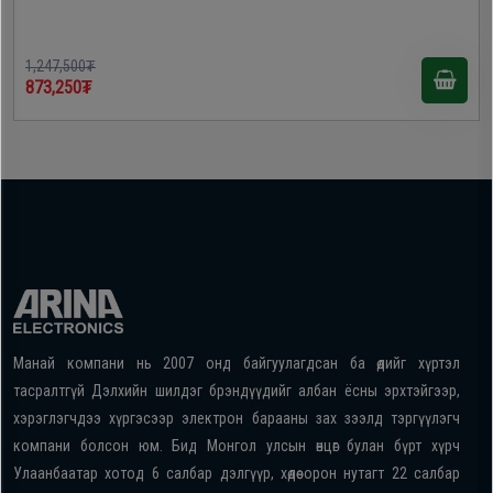
1,247,500₮
873,250₮
Манай компани нь 2007 онд байгуулагдсан ба өдийг хүртэл
тасралтгүй Дэлхийн шилдэг брэндүүдийг албан ёсны эрхтэйгээр,
хэрэглэгчдээ хүргэсээр электрон барааны зах зээлд тэргүүлэгч
компани болсон юм. Бид Монгол улсын өнцөг булан бүрт хүрч
Улаанбаатар хотод 6 салбар дэлгүүр, хөдөө орон нутагт 22 салбар