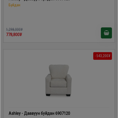
Буйдан
1,298,000₮
778,800₮
- 543,200₮
Ashley - Даавуун буйдан 6907120