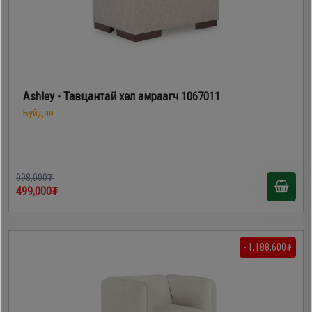
Дагалдах
хэрэгсэл
Ashley - Тавцантай хөл амраагч 1067011
Буйдан
998,000₮
499,000₮
- 1,188,600₮