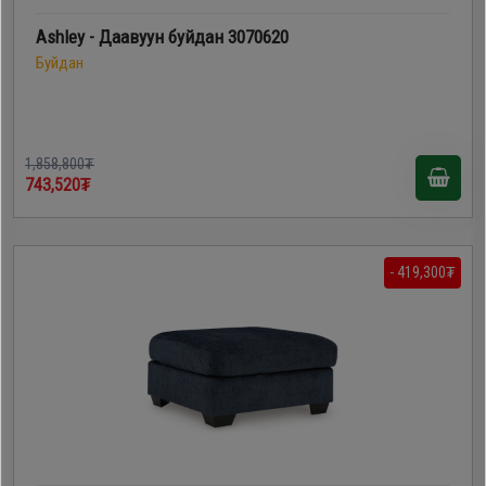
Ashley - Даавуун буйдан 3070620
Буйдан
1,858,800₮
743,520₮
- 419,300₮