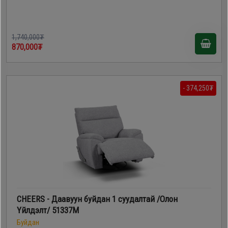
1,740,000₮
870,000₮
- 374,250₮
CHEERS - Даавуун буйдан 1 суудалтай /Олон
Үйлдэлт/ 51337M
Буйдан