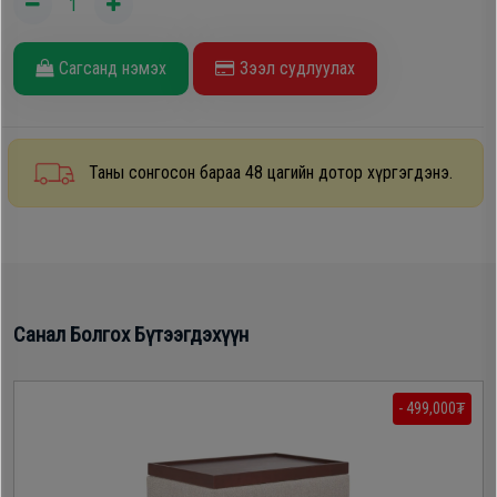
Oppo
Сагсанд нэмэх
Зээл судлуулах
Mi
Infinix
Таны сонгосон бараа 48 цагийн дотор хүргэгдэнэ.
Huawei
Tablet
Санал Болгох Бүтээгдэхүүн
Ухаалаг
Цаг
- 499,000₮
Чихэвч