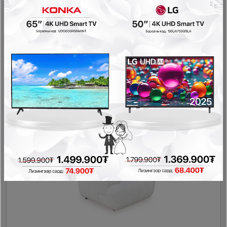
Ashley - Даавуун буйдан 1560220
Буйдан
2,468,800₮
740,400₮
- 1,115,280₮