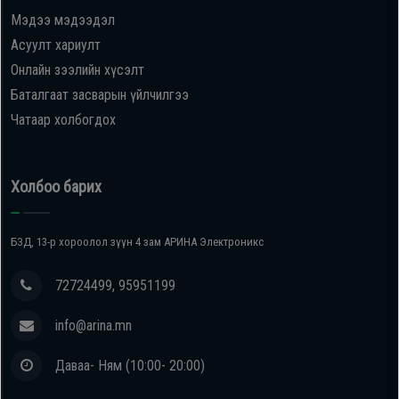
Мэдээ мэдээдэл
Асуулт хариулт
Онлайн зээлийн хүсэлт
Баталгаат засварын үйлчилгээ
Чатаар холбогдох
Холбоо барих
БЗД, 13-р хороолол зүүн 4 зам АРИНА Электроникс
72724499, 95951199
info@arina.mn
Даваа- Ням (10:00- 20:00)