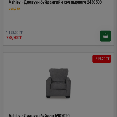
Ashley - Даавуун буйдангийн хөл амраагч 2430508
Буйдан
1,198,000₮
778,700₮
- 519,200₮
Ashley - Даавуун буйдан 6907020