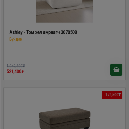
Ashley - Том хөл амраагч 3070508
Буйдан
1,042,800₮
521,400₮
- 174,500₮