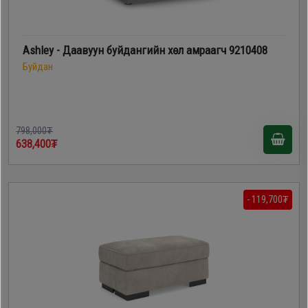
Ashley - Даавуун буйдангийн хөл амраагч 9210408
Буйдан
798,000₮
638,400₮
- 119,700₮