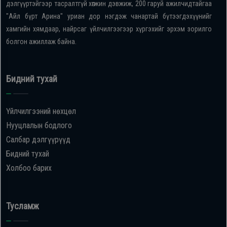
дэлгүүртэйгээр тасралтгүй хөгжин дэвжиж, 200 гаруй ажилчидтайгаа
"Айл бүрт Арина" уриан дор нэгдэж чанартай бүтээгдэхүүнийг
хамгийн хямдаар, найрсаг үйлчилгээгээр хүргэхийг эрхэм зорилго
болгон ажиллаж байна.
Бидний тухай
Үйлчилгээний нөхцөл
Нууцлалын бодлого
Салбар дэлгүүрүүд
Бидний тухай
Холбоо барих
Тусламж