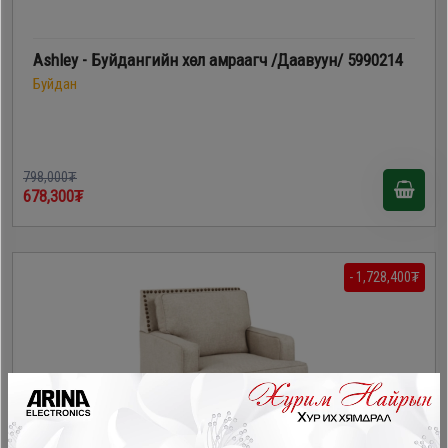
Ashley - Буйдангийн хөл амраагч /Даавуун/ 5990214
Буйдан
798,000₮
678,300₮
- 1,728,400₮