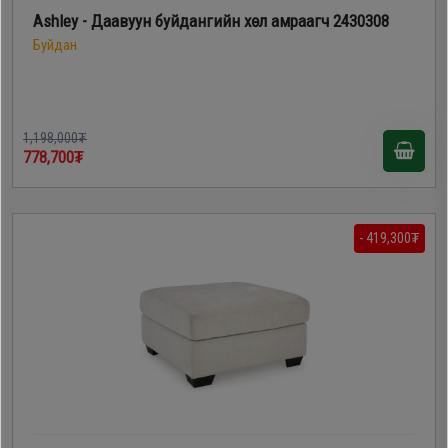
Ashley - Даавуун буйдангийн хөл амраагч 2430308
Буйдан
1,198,000₮
778,700₮
- 419,300₮