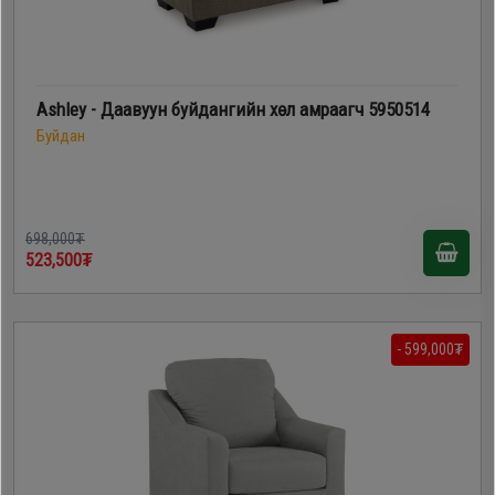
Ashley - Даавуун буйдангийн хөл амраагч 5950514
Буйдан
698,000₮
523,500₮
- 599,000₮