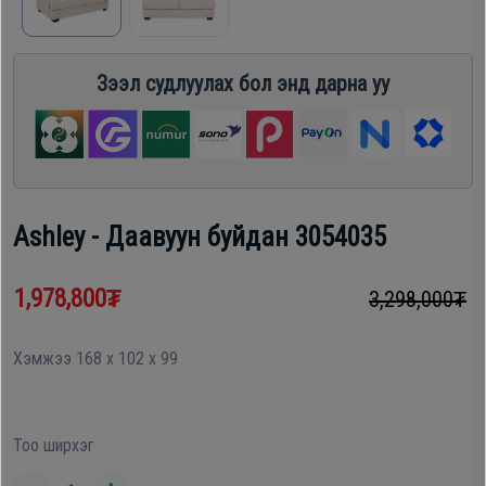
шүүгээ
Хөргөгч,
Хөлдөөгч
Зээл судлуулах бол энд дарна уу
Тавилга
Плитк,
Эйр
Шарах
кондишн
шүүгээ
Ashley - Даавуун буйдан 3054035
ГАР
Тавилга
1,978,800₮
3,298,000₮
УТАС
Хэмжээ 168 x 102 x 99
Эйр
Apple
кондишн
Тоо ширхэг
Samsung