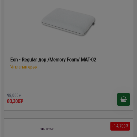
Eon - Regular дэр /Memory Foam/ MAT-02
Унтлагын өрөө
98,000₮
83,300₮
- 14,700₮