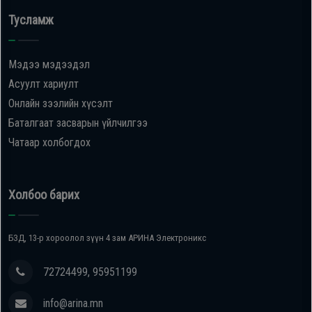
Тусламж
Мэдээ мэдээдэл
Асуулт хариулт
Онлайн зээлийн хүсэлт
Баталгаат засварын үйлчилгээ
Чатаар холбогдох
Холбоо барих
БЗД, 13-р хороолол зүүн 4 зам АРИНА Электроникс
72724499, 95951199
info@arina.mn