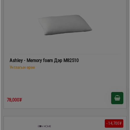
Дагалдах
хэрэгсэл
Ashley - Memory foam Дэр M82510
Унтлагын өрөө
78,000₮
- 14,700₮