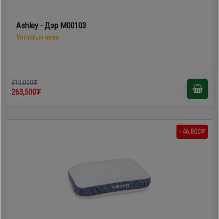
Ashley - Дэр M00103
Унтлагын өрөө
310,000₮
263,500₮
- 46,800₮