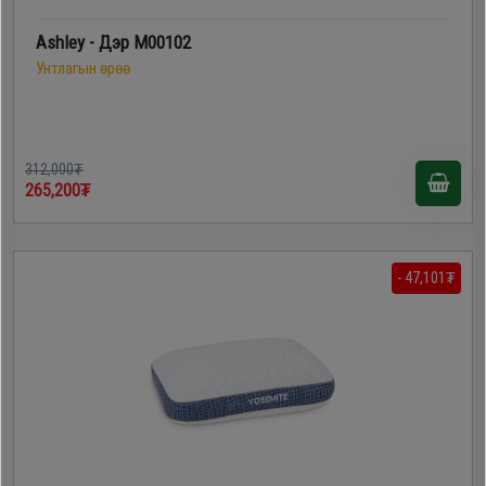
Ashley - Дэр M00102
Унтлагын өрөө
312,000₮
265,200₮
- 47,101₮