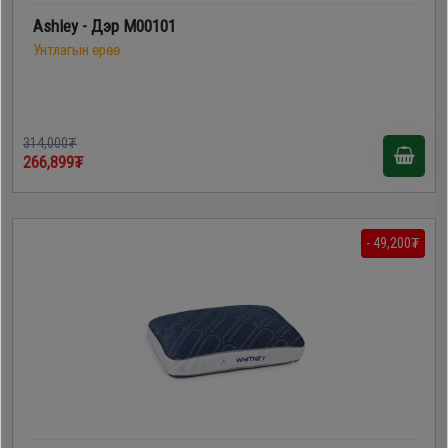
Ashley - Дэр M00101
Унтлагын өрөө
314,000₮
266,899₮
- 49,200₮