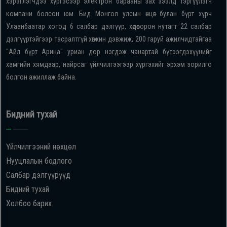
хэрэглэгчдээ хүргэсээр электрон барааны зах зээлд тэргүүлэгч
компани болсон юм. Бид Монгол улсын өнцөг булан бүрт хүрч
Улаанбаатар хотод 6 салбар дэлгүүр, хөдөө орон нутагт 22 салбар
дэлгүүртэйгээр тасралтгүй хөгжин дэвжиж, 200 гаруй ажилчидтайгаа
"Айл бүрт Арина" уриан дор нэгдэж чанартай бүтээгдэхүүнийг
хамгийн хямдаар, найрсаг үйлчилгээгээр хүргэхийг эрхэм зорилго
болгон ажиллаж байна.
Бидний тухай
Үйлчилгээний нөхцөл
Нууцлалын бодлого
Салбар дэлгүүрүүд
Бидний тухай
Холбоо барих