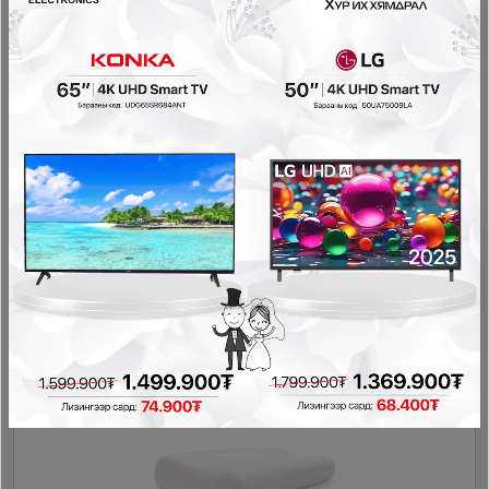
Ashley - Модон тавиур EA1811-2X2
Унтлагын өрөө
228,000₮
193,800₮