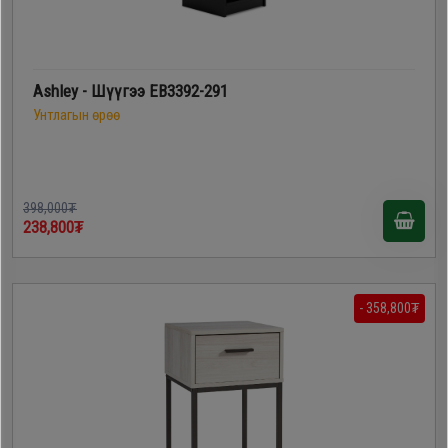
Ashley - Шүүгээ EB3392-291
Унтлагын өрөө
398,000₮
238,800₮
- 358,800₮