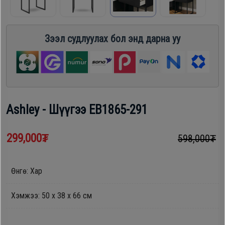
шүүгээ
Хөргөгч,
Хөлдөөгч
Зээл судлуулах бол энд дарна уу
Тавилга
Плитк,
Эйр
Шарах
кондишн
шүүгээ
Ashley - Шүүгээ EB1865-291
ГАР
Тавилга
299,000₮
598,000₮
УТАС
Өнгө: Хар
Эйр
Apple
кондишн
Хэмжээ: 50 х 38 х 66 см
Samsung