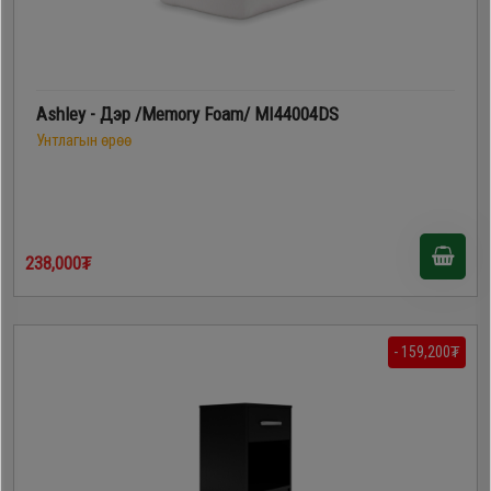
Ashley - Дэр /Memory Foam/ MI44004DS
Унтлагын өрөө
238,000₮
- 159,200₮