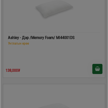
Ashley - Дэр /Memory Foam/ MI44001DS
Унтлагын өрөө
138,000₮