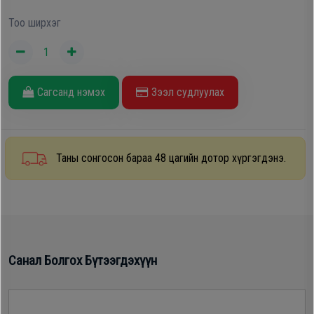
Oppo
Тоо ширхэг
Mi
Сагсанд нэмэх
Зээл судлуулах
Infinix
Huawei
Таны сонгосон бараа 48 цагийн дотор хүргэгдэнэ.
Tablet
Ухаалаг
Цаг
Санал Болгох Бүтээгдэхүүн
Чихэвч