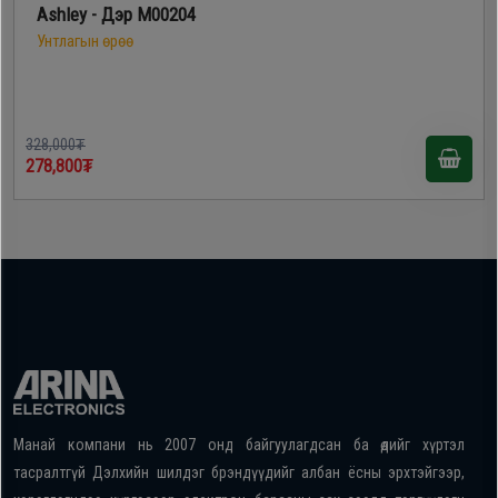
Ashley - Дэр M00204
Унтлагын өрөө
328,000₮
278,800₮
Манай компани нь 2007 онд байгуулагдсан ба өдийг хүртэл
тасралтгүй Дэлхийн шилдэг брэндүүдийг албан ёсны эрхтэйгээр,