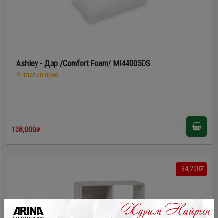
Ashley - Дэр /Comfort Foam/ MI44005DS
Унтлагын өрөө
138,000₮
- 34,200₮