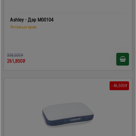
Ashley - Дэр M00104
Унтлагын өрөө
308,000₮
261,800₮
- 46,500₮