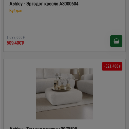
Ashley - Эргэдэг кресло A3000604
Буйдан
1,698,000₮
509,400₮
- 521,400₮
Ashley - Том хөл амраагч 3070508