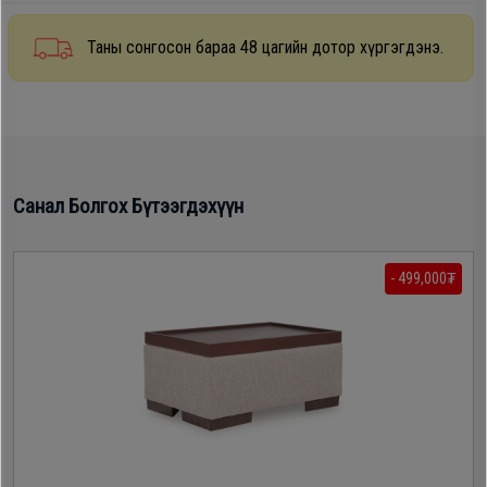
Oppo
Таны сонгосон бараа 48 цагийн дотор хүргэгдэнэ.
Mi
Infinix
Санал Болгох Бүтээгдэхүүн
Huawei
- 499,000₮
Tablet
Ухаалаг
Цаг
Чихэвч