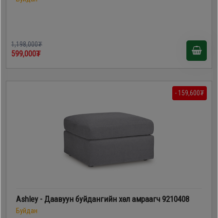
1,198,000₮
599,000₮
- 159,600₮
Ashley - Даавуун буйдангийн хөл амраагч 9210408
Буйдан