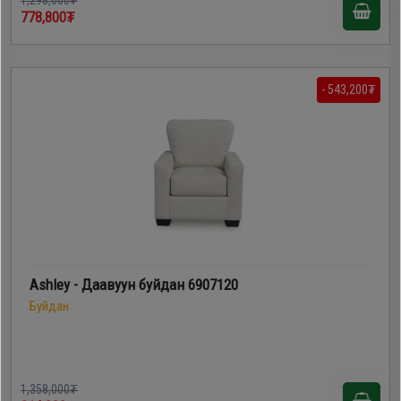
778,800₮
- 543,200₮
Ashley - Даавуун буйдан 6907120
Буйдан
1,358,000₮