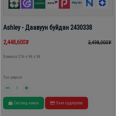
шүүгээ
Хөргөгч,
Хөлдөөгч
Тавилга
Ashley - Даавуун буйдан 2430338
Плитк,
Эйр
Шарах
2,448,600₮
3,498,000₮
кондишн
шүүгээ
Хэмжээ 216 x 94 x 94
ГАР
Тавилга
УТАС
Тоо ширхэг
Эйр
Apple
кондишн
Сагсанд нэмэх
Зээл судлуулах
Samsung