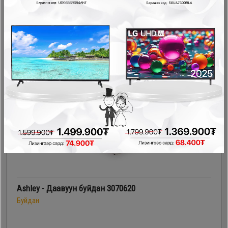
2,468,800₮
740,400₮
- 1,115,280₮
Ashley - Даавуун буйдан 3070620
Буйдан