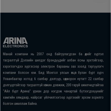
Манай компани нь 2007 онд байгуулагдсан ба өдийг хүртэл
тасралтгүй Дэлхийн шилдэг брэндүүдийг албан ёсны эрхтэйгээр,
хэрэглэгчдээ хүргэсээр электрон барааны зах зээлд тэргүүлэгч
компани болсон юм. Бид Монгол улсын өнцөг булан бүрт хүрч
Улаанбаатар хотод 6 салбар дэлгүүр, хөдөө орон нутагт 22 салбар
дэлгүүртэйгээр тасралтгүй хөгжин дэвжиж, 200 гаруй ажилчидтайгаа
"Айл бүрт Арина" уриан дор нэгдэж чанартай бүтээгдэхүүнийг
хамгийн хямдаар, найрсаг үйлчилгээгээр хүргэхийг эрхэм зорилго
болгон ажиллаж байна.