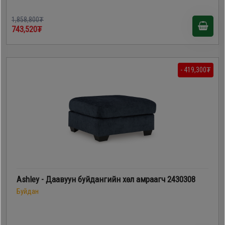
1,858,800₮
743,520₮
- 419,300₮
Ashley - Даавуун буйдангийн хөл амраагч 2430308
Буйдан