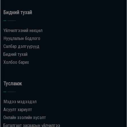
Бидний тухай
Үйлчилгээний нөхцөл
Нууцлалын бодлого
Салбар дэлгүүрүүд
Бидний тухай
Холбоо барих
Тусламж
Мэдээ мэдээдэл
Асуулт хариулт
Онлайн зээлийн хүсэлт
Баталгаат засварын үйлчилгээ