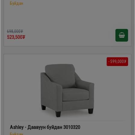
Буйдан
698,000₮
523,500₮
- 599,000₮
Ashley - Даавуун буйдан 3010320
Буйдан