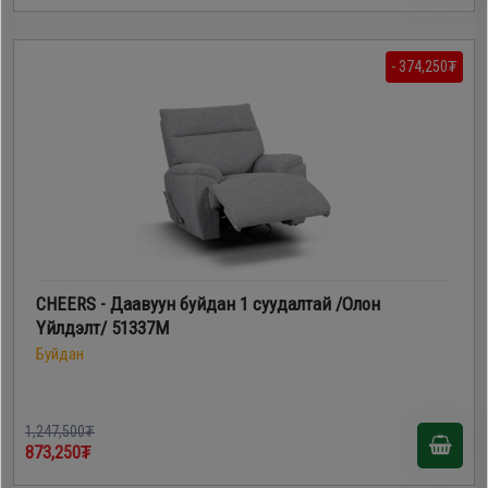
- 374,250₮
CHEERS - Даавуун буйдан 1 суудалтай /Олон
Үйлдэлт/ 51337M
Буйдан
1,247,500₮
873,250₮