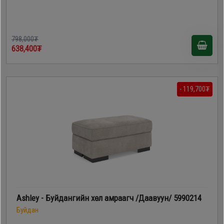
798,000₮
638,400₮
- 119,700₮
Ashley - Буйдангийн хөл амраагч /Даавуун/ 5990214
Буйдан