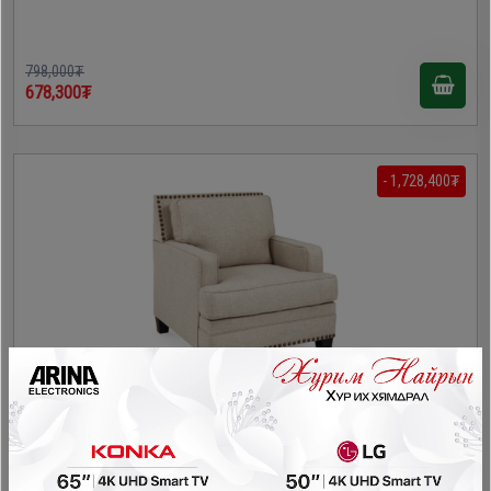
798,000₮
678,300₮
- 1,728,400₮
Ashley - Даавуун буйдан 1560220
Буйдан