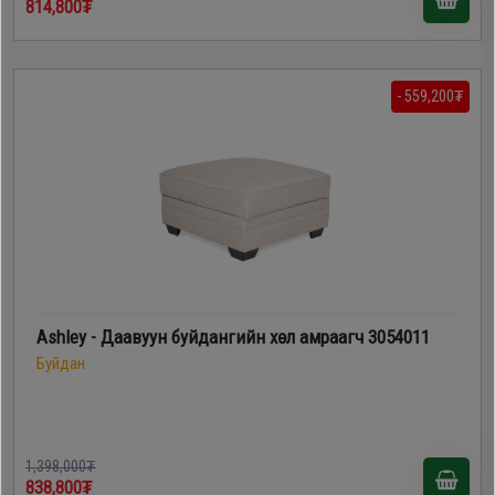
814,800₮
- 559,200₮
Ashley - Даавуун буйдангийн хөл амраагч 3054011
Буйдан
1,398,000₮
838,800₮