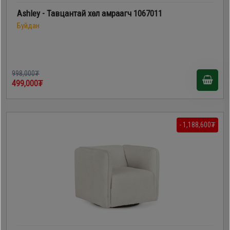
Дагалдах
Ashley - Тавцантай хөл амраагч 1067011
хэрэгсэл
Буйдан
998,000₮
499,000₮
- 1,188,600₮