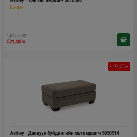
Буйдан
1,042,800₮
521,400₮
- 174,500₮
Ashley - Даавуун буйдангийн хөл амраагч 5950514