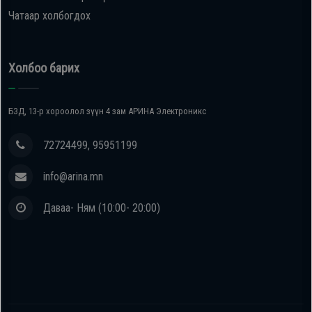
Чатаар холбогдох
Холбоо барих
БЗД, 13-р хороолол зүүн 4 зам АРИНА Электроникс
72724499, 95951199
info@arina.mn
Даваа- Ням (10:00- 20:00)