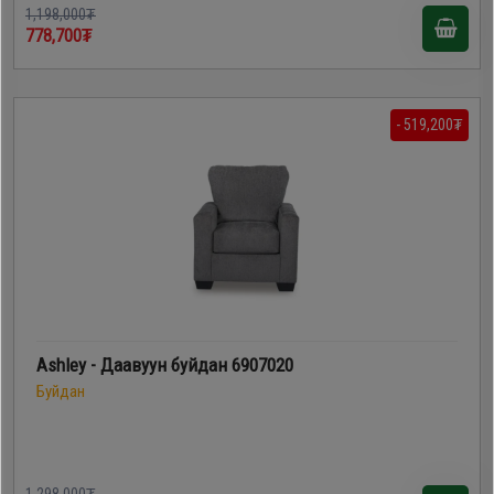
1,198,000₮
778,700₮
- 519,200₮
Ashley - Даавуун буйдан 6907020
Буйдан
1,298,000₮