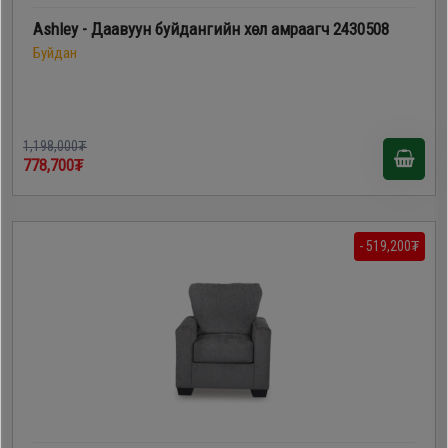
Ashley - Даавуун буйдангийн хөл амраагч 2430508
Буйдан
1,198,000₮
778,700₮
- 519,200₮