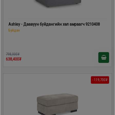
Ashley - Даавуун буйдангийн хөл амраагч 9210408
Буйдан
798,000₮
638,400₮
- 119,700₮