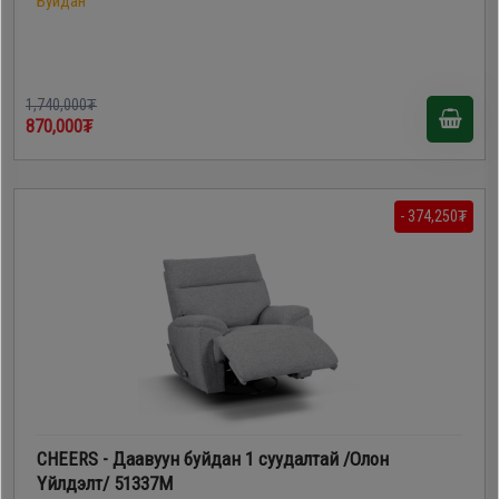
Буйдан
1,740,000₮
870,000₮
- 374,250₮
CHEERS - Даавуун буйдан 1 суудалтай /Олон
Үйлдэлт/ 51337M