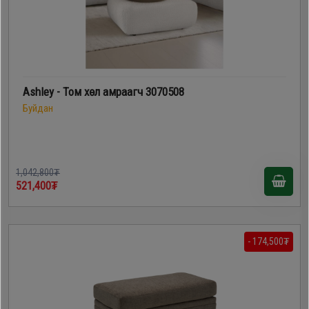
Ashley - Том хөл амраагч 3070508
Буйдан
1,042,800₮
521,400₮
- 174,500₮