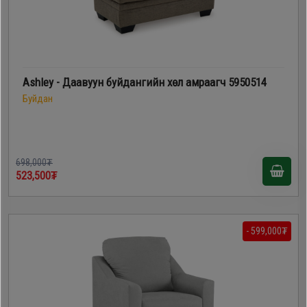
Ashley - Даавуун буйдангийн хөл амраагч 5950514
Буйдан
698,000₮
523,500₮
- 599,000₮