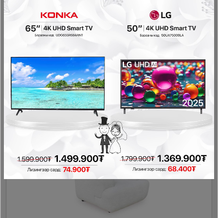
Ashley - Даавуун буйдан 1560220
Буйдан
2,468,800₮
740,400₮
- 1,115,280₮