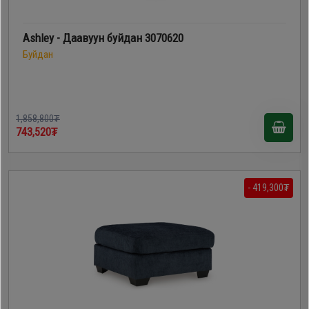
Ashley - Даавуун буйдан 3070620
Буйдан
1,858,800₮
743,520₮
- 419,300₮