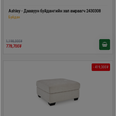
Ashley - Даавуун буйдангийн хөл амраагч 2430308
Буйдан
1,198,000₮
778,700₮
- 419,300₮