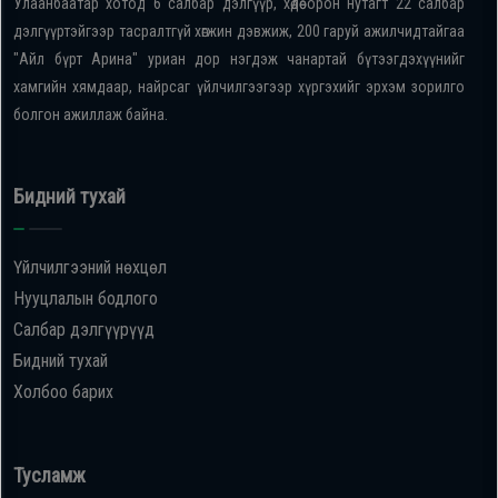
Улаанбаатар хотод 6 салбар дэлгүүр, хөдөө орон нутагт 22 салбар
дэлгүүртэйгээр тасралтгүй хөгжин дэвжиж, 200 гаруй ажилчидтайгаа
"Айл бүрт Арина" уриан дор нэгдэж чанартай бүтээгдэхүүнийг
хамгийн хямдаар, найрсаг үйлчилгээгээр хүргэхийг эрхэм зорилго
болгон ажиллаж байна.
Бидний тухай
Үйлчилгээний нөхцөл
Нууцлалын бодлого
Салбар дэлгүүрүүд
Бидний тухай
Холбоо барих
Тусламж