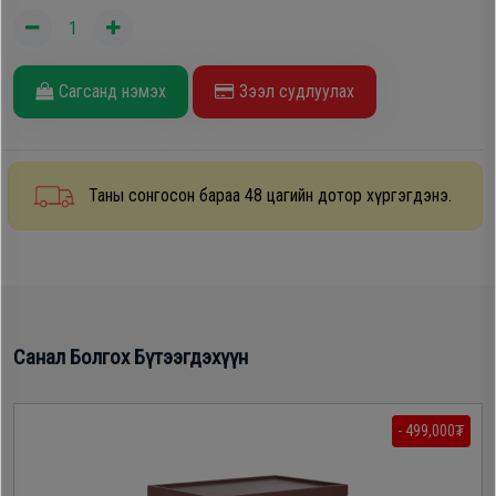
Oppo
Сагсанд нэмэх
Зээл судлуулах
Mi
Infinix
Таны сонгосон бараа 48 цагийн дотор хүргэгдэнэ.
Huawei
Tablet
Санал Болгох Бүтээгдэхүүн
Ухаалаг
Цаг
- 499,000₮
Чихэвч