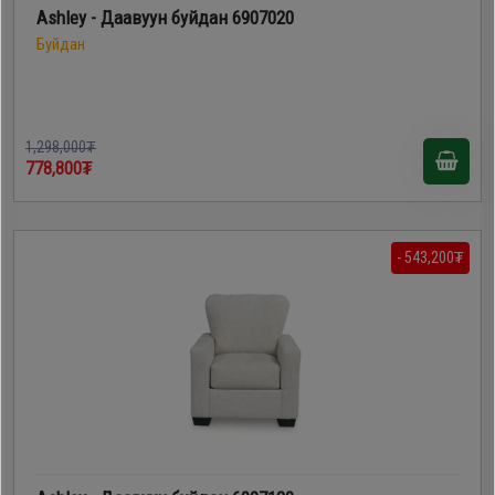
Ashley - Даавуун буйдан 6907020
Буйдан
1,298,000₮
778,800₮
- 543,200₮