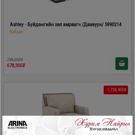
Ashley - Буйдангийн хөл амраагч /Даавуун/ 5990214
Буйдан
798,000₮
678,300₮
- 1,728,400₮