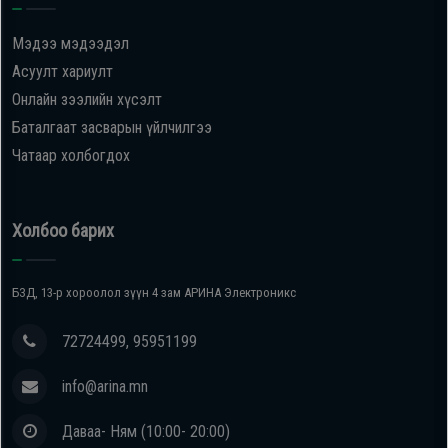
Мэдээ мэдээдэл
Асуулт хариулт
Онлайн зээлийн хүсэлт
Баталгаат засварын үйлчилгээ
Чатаар холбогдох
Холбоо барих
БЗД, 13-р хороолол зүүн 4 зам АРИНА Электроникс
72724499, 95951199
info@arina.mn
Даваа- Ням (10:00- 20:00)