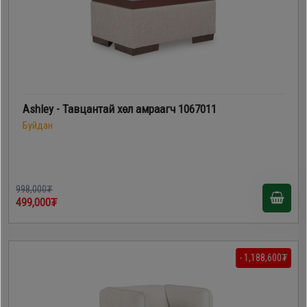
Дагалдах
хэрэгсэл
Ashley - Тавцантай хөл амраагч 1067011
Буйдан
998,000₮
499,000₮
- 1,188,600₮