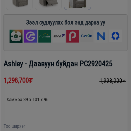
шүүгээ
Хөргөгч,
Хөлдөөгч
Зээл судлуулах бол энд дарна уу
Тавилга
Плитк,
Эйр
Шарах
кондишн
шүүгээ
Ashley - Даавуун буйдан PC2920425
ГАР
Тавилга
1,298,700₮
1,998,000₮
УТАС
Хэмжээ 89 x 101 x 96
Эйр
Apple
кондишн
Samsung
Тоо ширхэг