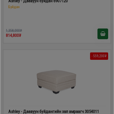
Ashley - Даавуун буйдан 6907120
Буйдан
1,358,000₮
814,800₮
- 559,200₮
Ashley - Даавуун буйдангийн хөл амраагч 3054011