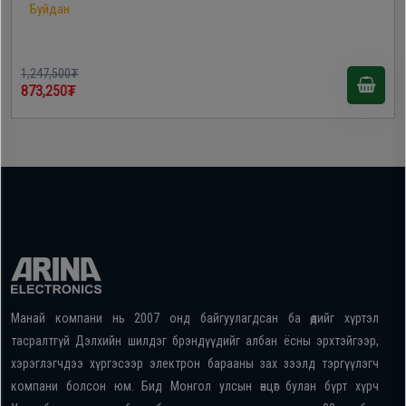
Буйдан
1,247,500₮
873,250₮
Манай компани нь 2007 онд байгуулагдсан ба өдийг хүртэл
тасралтгүй Дэлхийн шилдэг брэндүүдийг албан ёсны эрхтэйгээр,
хэрэглэгчдээ хүргэсээр электрон барааны зах зээлд тэргүүлэгч
компани болсон юм. Бид Монгол улсын өнцөг булан бүрт хүрч