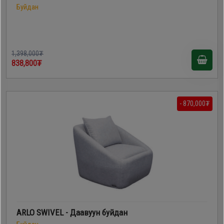
Буйдан
1,398,000₮
838,800₮
- 870,000₮
ARLO SWIVEL - Даавуун буйдан