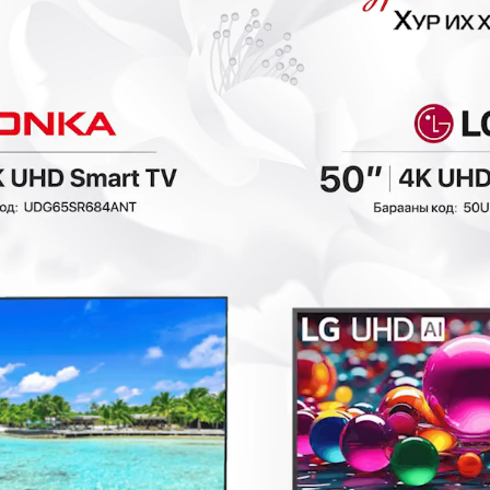
0₮
- 1,074,500₮
- 2,279,200₮
Ashley - Ор
Ashley - Ор
болдог буйдан
болдог буйдан
PC67006S1
PC5590239
Буйдан
Буйдан
4,298,000₮
5,698,000₮
4