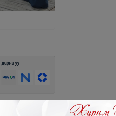
 дарна уу