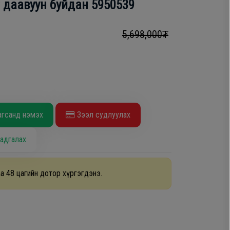
г даавуун буйдан 5950539
5,698,000₮
агсанд нэмэх
Зээл судлуулах
адгалах
а 48 цагийн дотор хүргэгдэнэ.