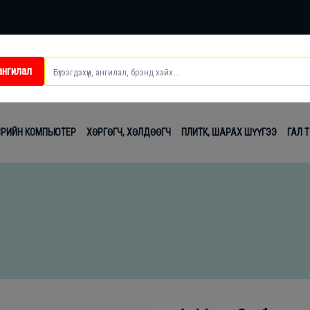
ангилал
ei
ВРИЙН КОМПЬЮТЕР
ХӨРГӨГЧ, ХӨЛДӨӨГЧ
ПЛИТК, ШАРАХ ШҮҮГЭЭ
ГАЛ 
t
лаг
вч
лдах
гсэл