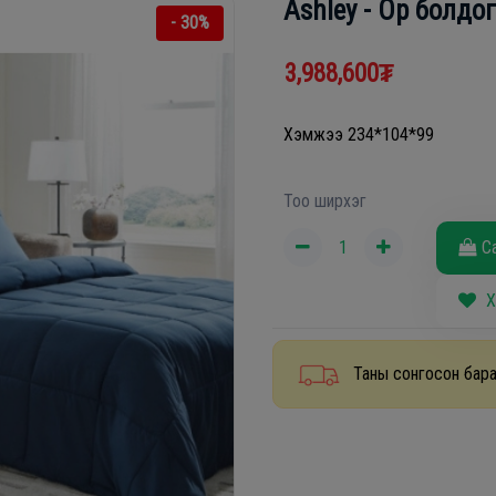
Ashley - Ор болдо
- 30%
3,988,600₮
Хэмжээ 234*104*99
Тоо ширхэг
С
Х
Таны сонгосон бара