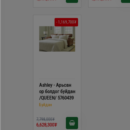
- 1,169,700₮
Ashley - Aрьсан
ор болдог буйдан
/QUEEN/ 5760439
Буйдан
7,798,000₮
6,628,300₮