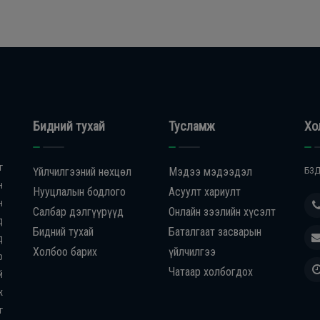
Бидний тухай
Тусламж
Хо
г
Үйлчилгээний нөхцөл
Мэдээ мэдээдэл
БЗД
н
Нууцлалын бодлого
Асуулт хариулт
н
Салбар дэлгүүрүүд
Онлайн зээлийн хүсэлт
д
Бидний тухай
Баталгаат засварын
д
Холбоо барих
үйлчилгээ
р
Чатаар холбогдох
й
ж
г