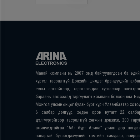
Манай компани нь 2007 онд байгуулагдсан ба өдий
хүртэл тасралтгүй Дэлхийн шилдэг брэндүүдийг алба
ёсны эрхтэйгээр, хэрэглэгчдээ хүргэсээр электро
барааны зах зээлд тэргүүлэгч компани болсон юм. Би
Монгол улсын өнцөг булан бүрт хүрч Улаанбаатар хото
6 салбар дэлгүүр, хөдөө орон нутагт 22 салба
дэлгүүртэйгээр тасралтгүй хөгжин дэвжиж, 200 гару
ажилчидтайгаа "Айл бүрт Арина" уриан дор нэгдэ
чанартай бүтээгдэхүүнийг хамгийн хямдаар, найрса