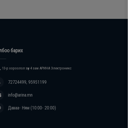
лбоо барих
, 13-р хороолол зүүн 4 зам АРИНА Электроникс
72724499, 95951199
info@arina.mn
Даваа- Ням (10:00- 20:00)