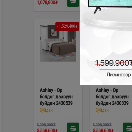
1,078,800₮
3,223,500₮
- 1,529,400₮
- 1,529,40
Ashley - Ор
Ashley - Ор
болдог даавуун
болдог даавуун
буйдан 2430539
буйдан 2430339
Буйдан
Буйдан
5,098,000₮
5,098,000₮
3,568,600₮
3,568,600₮