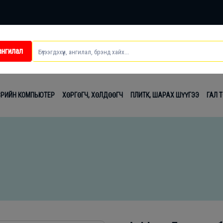
ангилал
ei
ВРИЙН КОМПЬЮТЕР
ХӨРГӨГЧ, ХӨЛДӨӨГЧ
ПЛИТК, ШАРАХ ШҮҮГЭЭ
ГАЛ 
t
лаг
вч
лдах
гсэл