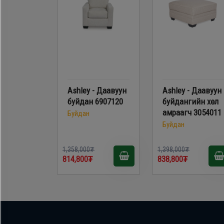
Ashley - Даавуун
Ashley - Даавуун
буйдан 6907120
буйдангийн хөл
амраагч 3054011
Буйдан
Буйдан
1,358,000₮
1,398,000₮
814,800₮
838,800₮