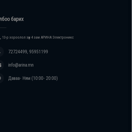
лбоо барих
, 13-р хороолол зүүн 4 зам АРИНА Электроникс
72724499, 95951199
info@arina.mn
Даваа- Ням (10:00- 20:00)