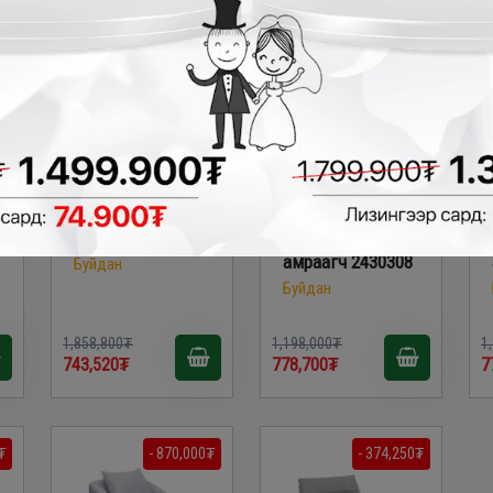
Ashley - Даавуун
Ashley - Даавуун
буйдан 3070620
буйдангийн хөл
амраагч 2430308
Буйдан
Буйдан
1,858,800₮
1,198,000₮
1
743,520₮
778,700₮
7
₮
- 870,000₮
- 374,250₮