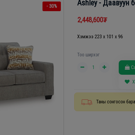
Ashley - Даавуун 
- 30%
2,448,600₮
Хэмжээ 223 x 101 x 96
Тоо ширхэг
С
Х
Таны сонгосон бара