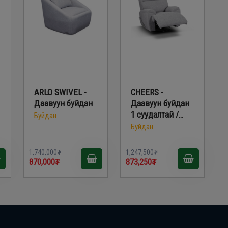
ARLO SWIVEL -
CHEERS -
Даавуун буйдан
Даавуун буйдан
1 суудалтай /
Буйдан
Олон Үйлдэлт/
Буйдан
51337M
1,740,000₮
1,247,500₮
870,000₮
873,250₮