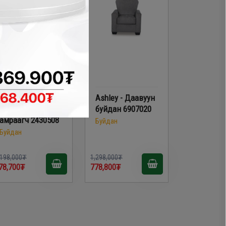
Ashley - Даавуун
Ashley - Даавуун
буйдангийн хөл
буйдан 6907020
амраагч 2430508
Буйдан
Буйдан
,198,000₮
1,298,000₮
78,700₮
778,800₮