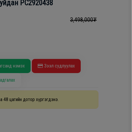
буйдан PC2920438
3,498,000₮
агсанд нэмэх
Зээл судлуулах
адгалах
а 48 цагийн дотор хүргэгдэнэ.