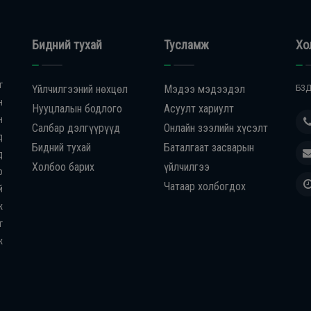
Бидний тухай
Тусламж
Хо
г
Үйлчилгээний нөхцөл
Мэдээ мэдээдэл
БЗД
н
Нууцлалын бодлого
Асуулт хариулт
н
Салбар дэлгүүрүүд
Онлайн зээлийн хүсэлт
д
Бидний тухай
Баталгаат засварын
д
Холбоо барих
үйлчилгээ
р
Чатаар холбогдох
й
ж
г
ж