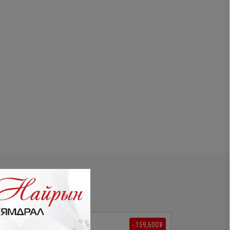
- 599,000₮
- 159,600₮