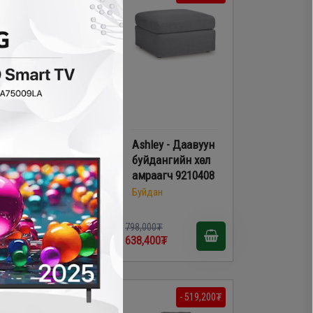
Ashley - Даавуун
Ashley - Даавуун
буйдан 3010320
буйдангийн хөл
амраагч 9210408
Буйдан
Буйдан
,198,000₮
798,000₮
99,000₮
638,400₮
- 419,300₮
- 519,200₮