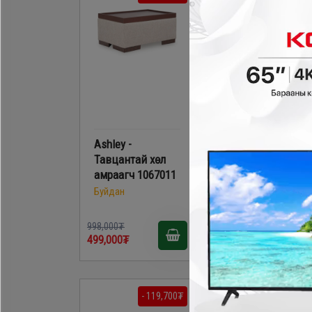
Ashley -
Ashley - Эргэдэг
Тавцантай хөл
кресло A3000604
амраагч 1067011
Буйдан
Буйдан
998,000₮
1,698,000₮
499,000₮
509,400₮
- 119,700₮
- 1,728,40