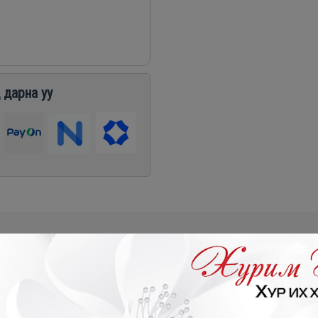
 дарна уу
0₮
- 521,400₮
- 174,500₮