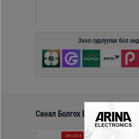
Хөргөгч,
Хөлдөөгч
Плитк,
Зээл судлуулах бол энд
Шарах
шүүгээ
Тавилга
Эйр
Санал Болгох Бүтээгдэхүүн
кондишн
- 499,000₮
- 1,188,60