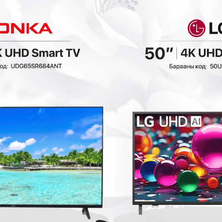
Ashley - Том хөл
Ashley - Даавуун
амраагч 3070508
буйдангийн хөл
амраагч 5950514
Буйдан
Буйдан
1,042,800₮
698,000₮
1
521,400₮
523,500₮
5
0₮
- 1,115,280₮
- 419,300₮