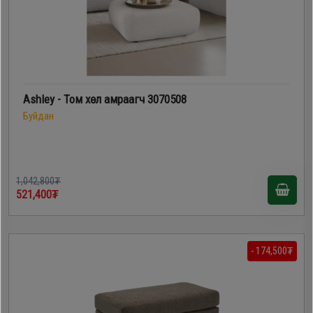
Ashley - Том хөл амраагч 3070508
Буйдан
1,042,800₮
521,400₮
- 174,500₮