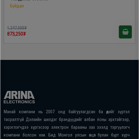
Буйдан
1,247,500₮
873,250₮
Манай компани нь 2007 онд байгуулагдсан ба өдийг хүртэл
тасралтгүй Дэлхийн шилдэг брэндүүдийг албан ёсны эрхтэйгээр,
хэрэглэгчдээ хүргэсээр электрон барааны зах зээлд тэргүүлэгч
компани болсон юм. Бид Монгол улсын өнцөг булан бүрт хүрч