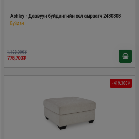
Ashley - Даавуун буйдангийн хөл амраагч 2430308
Буйдан
1,198,000₮
778,700₮
- 419,300₮