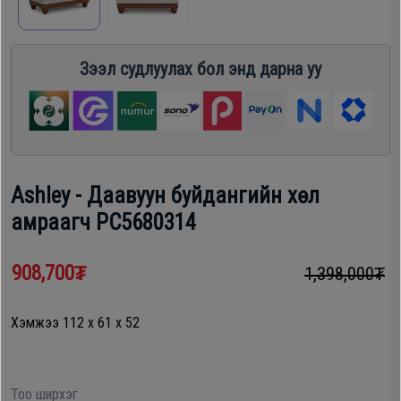
шүүгээ
Хөргөгч,
Хөлдөөгч
Зээл судлуулах бол энд дарна уу
Тавилга
Плитк,
Эйр
Шарах
кондишн
шүүгээ
Ashley - Даавуун буйдангийн хөл
амраагч PC5680314
ГАР
Тавилга
УТАС
908,700₮
1,398,000₮
Эйр
Apple
Хэмжээ 112 x 61 x 52
кондишн
Samsung
Тоо ширхэг