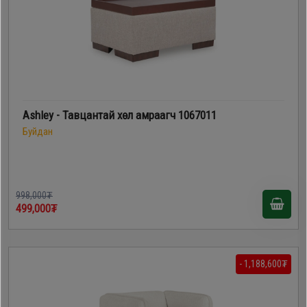
Дагалдах
хэрэгсэл
Ashley - Тавцантай хөл амраагч 1067011
Буйдан
998,000₮
499,000₮
- 1,188,600₮