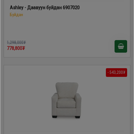
Ashley - Даавуун буйдан 6907020
Буйдан
1,298,000₮
778,800₮
- 543,200₮