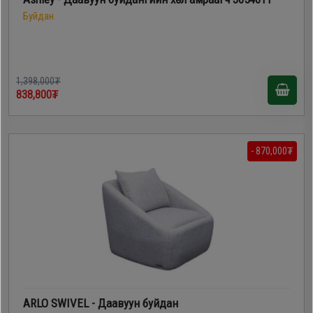
Буйдан
1,398,000₮
838,800₮
- 870,000₮
ARLO SWIVEL - Даавуун буйдан