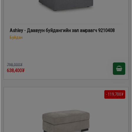
Ashley - Даавуун буйдангийн хөл амраагч 9210408
Буйдан
798,000₮
638,400₮
- 119,700₮