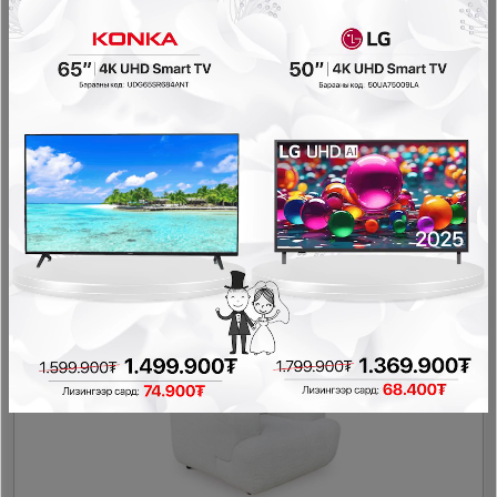
Ashley - Даавуун буйдан 1560220
Буйдан
2,468,800₮
740,400₮
- 1,115,280₮