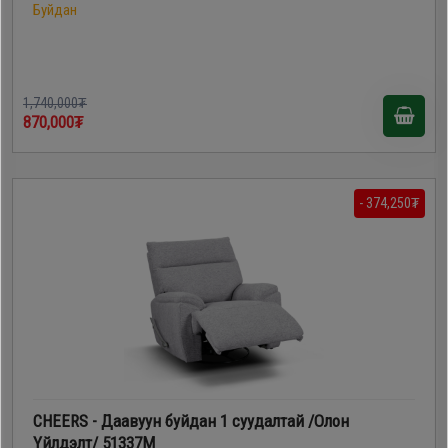
Буйдан
1,740,000₮
870,000₮
- 374,250₮
CHEERS - Даавуун буйдан 1 суудалтай /Олон
Үйлдэлт/ 51337M