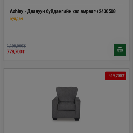
Ashley - Даавуун буйдангийн хөл амраагч 2430508
Буйдан
1,198,000₮
778,700₮
- 519,200₮