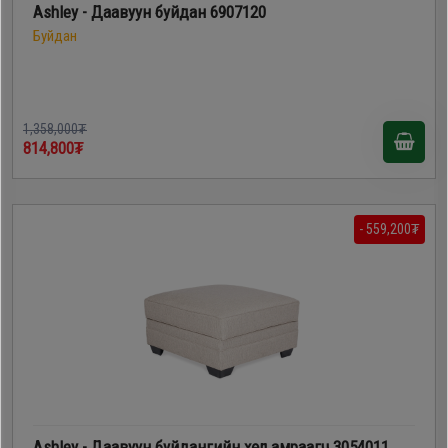
Ashley - Даавуун буйдан 6907120
Буйдан
1,358,000₮
814,800₮
- 559,200₮
Ashley - Даавуун буйдангийн хөл амраагч 3054011