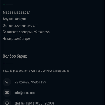
Мэдээ мэдээдэл
Асуулт хариулт
Онлайн зээлийн хүсэлт
Баталгаат засварын үйлчилгээ
Чатаар холбогдох
Холбоо барих
БЗД, 13-р хороолол зүүн 4 зам АРИНА Электроникс
72724499, 95951199
info@arina.mn
Даваа- Ням (10:00- 20:00)