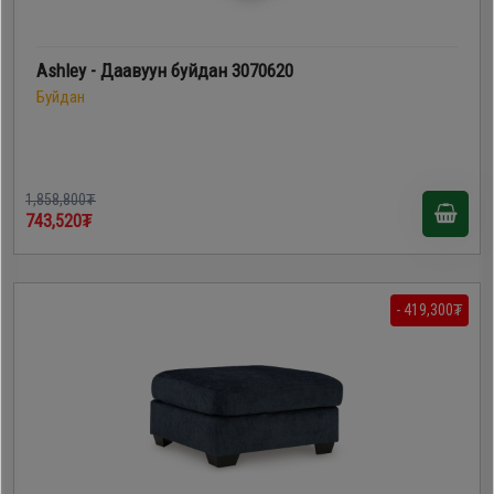
Ashley - Даавуун буйдан 3070620
Буйдан
1,858,800₮
743,520₮
- 419,300₮