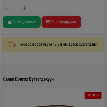
Oppo
Mi
Сагсанд нэмэх
Зээл судлуулах
Infinix
Таны сонгосон бараа 48 цагийн дотор хүргэгдэнэ.
Huawei
Tablet
Ухаалаг
Санал Болгох Бүтээгдэхүүн
Цаг
- 499,000₮
Чихэвч