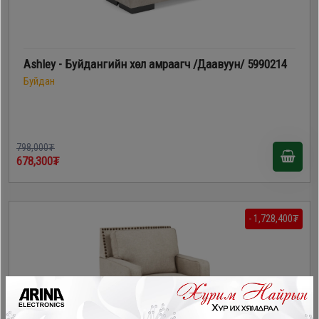
Ashley - Буйдангийн хөл амраагч /Даавуун/ 5990214
Буйдан
798,000₮
678,300₮
- 1,728,400₮