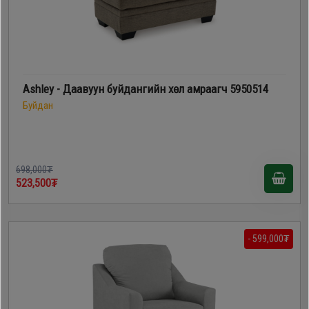
Ashley - Даавуун буйдангийн хөл амраагч 5950514
Буйдан
698,000₮
523,500₮
- 599,000₮