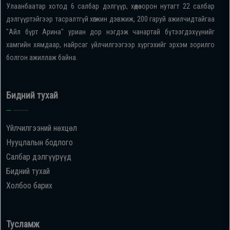
Улаанбаатар хотод 6 салбар дэлгүүр, хөдөө орон нутагт 22 салбар
дэлгүүртэйгээр тасралтгүй хөгжин дэвжиж, 200 гаруй ажилчидтайгаа
"Айл бүрт Арина" уриан дор нэгдэж чанартай бүтээгдэхүүнийг
хамгийн хямдаар, найрсаг үйлчилгээгээр хүргэхийг эрхэм зорилго
болгон ажиллаж байна.
Бидний тухай
Үйлчилгээний нөхцөл
Нууцлалын бодлого
Салбар дэлгүүрүүд
Бидний тухай
Холбоо барих
Тусламж