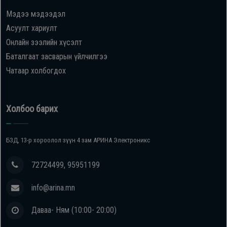
Мэдээ мэдээдэл
Oppo
Асуулт хариулт
Онлайн зээлийн хүсэлт
Mi
Баталгаат засварын үйлчилгээ
Чатаар холбогдох
Infinix
Huawei
Холбоо барих
Tablet
БЗД, 13-р хороолол зүүн 4 зам АРИНА Электроникс
Ухаалаг
72724499, 95951199
Цаг
info@arina.mn
Чихэвч
Даваа- Ням (10:00- 20:00)