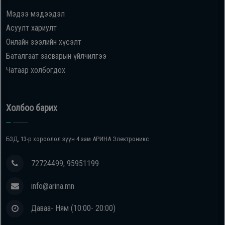
Мэдээ мэдээдэл
Oppo
Асуулт хариулт
Онлайн зээлийн хүсэлт
Mi
Баталгаат засварын үйлчилгээ
Чатаар холбогдох
Infinix
Huawei
Холбоо барих
Tablet
БЗД, 13-р хороолол зүүн 4 зам АРИНА Электроникс
Ухаалаг
72724499, 95951199
Цаг
info@arina.mn
Чихэвч
Даваа- Ням (10:00- 20:00)