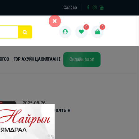
×
Салбар
0
0
Онлайн зээл
ТОГОО
ГЭР АХУЙН ЦАХИЛГААН БАРАА
ТАВИЛГА
ЭЙР КОНДИШН
2025-08-26
Холболт, угсралтын
үйлчилгээ
2024-10-17