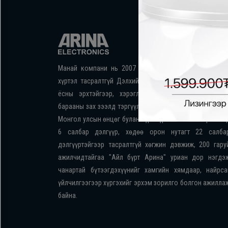
Хөргөгч,
Хөлдөөгч
Плитк,
Манай компани нь 2007 онд байгуулагдсан ба өдий
Шарах
хүртэл тасралтгүй Дэлхийн шилдэг брэндүүдийг алба
шүүгээ
ёсны эрхтэйгээр, хэрэглэгчдээ хүргэсээр электро
барааны зах зээлд тэргүүлэгч компани болсон юм. Би
Монгол улсын өнцөг булан бүрт хүрч Улаанбаатар хото
6 салбар дэлгүүр, хөдөө орон нутагт 22 салба
Тавилга
дэлгүүртэйгээр тасралтгүй хөгжин дэвжиж, 200 гару
ажилчидтайгаа "Айл бүрт Арина" уриан дор нэгдэ
чанартай бүтээгдэхүүнийг хамгийн хямдаар, найрса
Эйр
үйлчилгээгээр хүргэхийг эрхэм зорилго болгон ажилла
кондишн
байна.