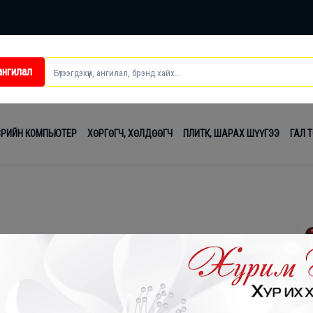
ангилал
ei
ВРИЙН КОМПЬЮТЕР
ХӨРГӨГЧ, ХӨЛДӨӨГЧ
ПЛИТК, ШАРАХ ШҮҮГЭЭ
ГАЛ 
t
лаг
вч
лдах
гсэл