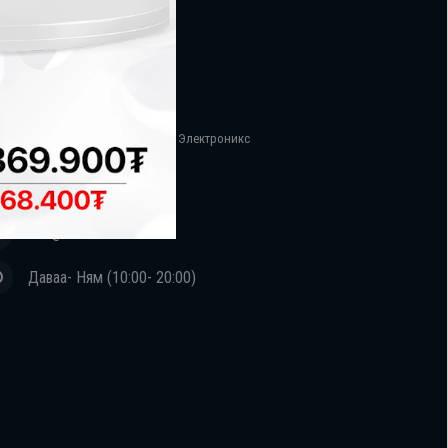
лбоо барих
, 13-р хороолол зүүн 4 зам АРИНА Электроникс
72724499, 95951199
info@arina.mn
Даваа- Ням (10:00- 20:00)