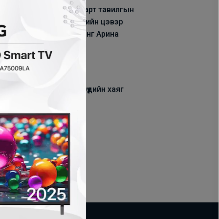
Дэлхийн алдарт тавилгын
брэнд BOAS -ийн цэвэр
арьсан буйданг Арина
тавилгаас...
2024-10-17
Салбар дэлгүүрүүдийн хаяг
байршил