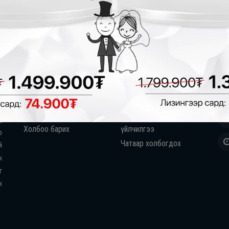
Бидний тухай
Тусламж
Хо
г
Үйлчилгээний нөхцөл
Мэдээ мэдээдэл
БЗД
н
Нууцлалын бодлого
Асуулт хариулт
н
Салбар дэлгүүрүүд
Онлайн зээлийн хүсэлт
д
Бидний тухай
Баталгаат засварын
д
Холбоо барих
үйлчилгээ
р
Чатаар холбогдох
й
ж
г
ж