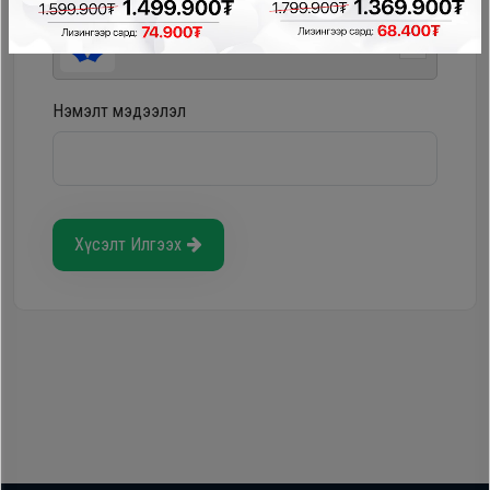
Storepay - урьдчилгаагүй, хүүгүй, шимтгэлгүй
Нэмэлт мэдээлэл
Хүсэлт Илгээх