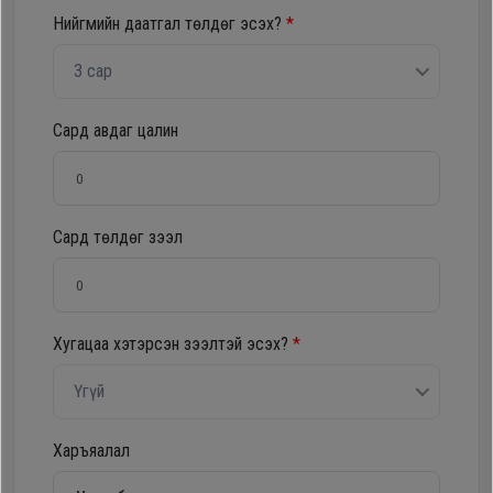
Нийгмийн даатгал төлдөг эсэх?
*
Oppo
3 сар
Mi
Сард авдаг цалин
Infinix
Huawei
Сард төлдөг зээл
Tablet
Хугацаа хэтэрсэн зээлтэй эсэх?
*
Ухаалаг
Цаг
Үгүй
Чихэвч
Харъяалал