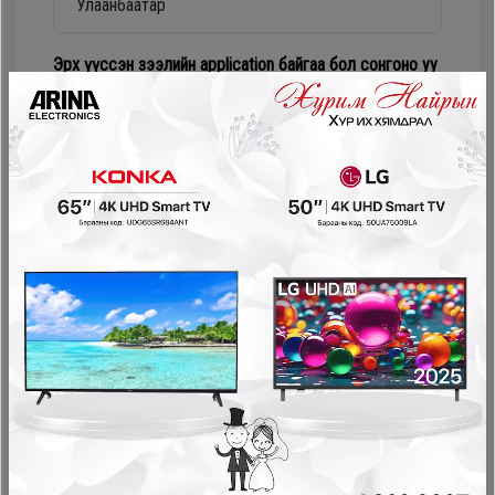
Дагалдах
хэрэгсэл
Эрх үүссэн зээлийн application байгаа бол сонгоно уу
Numur Лизинг
Соно сонгодог зээл
PayOn - LeaseOn
NetPay - Шимтгэлгүй ав, хүүгүй төл
Pocket - урьдчилгаагүй, шимтгэлгүй