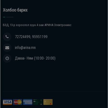
Холбоо барих
БЗД, 13-р хороолол зүүн 4 зам АРИНА Электроникс
72724499, 95951199
info@arina.mn
Даваа- Ням (10:00- 20:00)