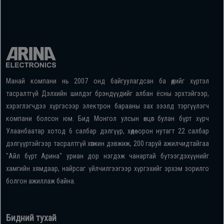
Манай компани нь 2007 онд байгуулагдсан ба өдийг хүртэл
тасралтгүй Дэлхийн шилдэг брэндүүдийг албан ёсны эрхтэйгээр,
хэрэглэгчдээ хүргэсээр электрон барааны зах зээлд тэргүүлэгч
компани болсон юм. Бид Монгол улсын өнцөг булан бүрт хүрч
Улаанбаатар хотод 6 салбар дэлгүүр, хөдөө орон нутагт 22 салбар
дэлгүүртэйгээр тасралтгүй хөгжин дэвжиж, 200 гаруй ажилчидтайгаа
"Айл бүрт Арина" уриан дор нэгдэж чанартай бүтээгдэхүүнийг
хамгийн хямдаар, найрсаг үйлчилгээгээр хүргэхийг эрхэм зорилго
болгон ажиллаж байна.
Бидний тухай