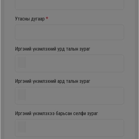
шүүгээ
Хөргөгч,
Хөлдөөгч
Утасны дугаар
*
Тавилга
Плитк,
Эйр
Шарах
Иргэний үнэмлэхний урд талын зураг
кондишн
шүүгээ
ГАР
Иргэний үнэмлэхний ард талын зураг
Тавилга
УТАС
Эйр
Apple
Иргэний үнэмлэхээ барьсан селфи зураг
кондишн
Samsung