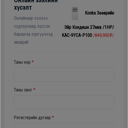
Онлайн зээлийн
Гал
хүсэлт
тогоо
Гэр ахуйн
Konka Зөөврийн
цахилгаан
Онлайнаар зээлээ
Гэр
бараа
судлуулаад хүссэн
Эйр Кондишн 27мкв /1HP/
ахуйн
бараагаа хүргүүлээд
KAC-9YCA-P100
/849,900₮/
цахилгаан
аваарай
Угаалгын
бараа
машин
Таны нэр
*
Зөөврийн
Угаалгын
компьютер
машин
Таны овог
*
Хөргөгч,
Хөлдөөгч
Зөөврийн
компьютер
Регистерийн дугаар
*
Плитк,
Шарах