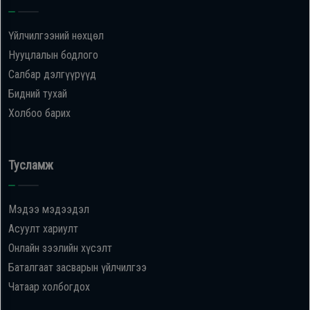
Үйлчилгээний нөхцөл
Нууцлалын бодлого
Салбар дэлгүүрүүд
Бидний тухай
Холбоо барих
Тусламж
Мэдээ мэдээдэл
Асуулт хариулт
Онлайн зээлийн хүсэлт
Баталгаат засварын үйлчилгээ
Чатаар холбогдох