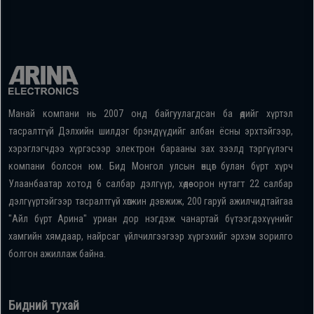
Манай компани нь 2007 онд байгуулагдсан ба өдийг хүртэл
тасралтгүй Дэлхийн шилдэг брэндүүдийг албан ёсны эрхтэйгээр,
хэрэглэгчдээ хүргэсээр электрон барааны зах зээлд тэргүүлэгч
компани болсон юм. Бид Монгол улсын өнцөг булан бүрт хүрч
Улаанбаатар хотод 6 салбар дэлгүүр, хөдөө орон нутагт 22 салбар
дэлгүүртэйгээр тасралтгүй хөгжин дэвжиж, 200 гаруй ажилчидтайгаа
"Айл бүрт Арина" уриан дор нэгдэж чанартай бүтээгдэхүүнийг
хамгийн хямдаар, найрсаг үйлчилгээгээр хүргэхийг эрхэм зорилго
болгон ажиллаж байна.
Бидний тухай