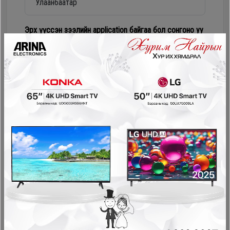
Дагалдах
хэрэгсэл
Эрх үүссэн зээлийн application байгаа бол сонгоно уу
Numur Лизинг
Соно сонгодог зээл
PayOn - LeaseOn
NetPay - Шимтгэлгүй ав, хүүгүй төл
Pocket - урьдчилгаагүй, шимтгэлгүй