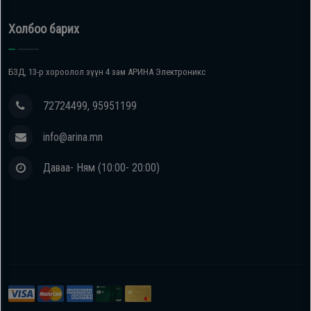
Холбоо барих
БЗД, 13-р хороолол зүүн 4 зам АРИНА Электроникс
72724499, 95951199
info@arina.mn
Даваа- Ням (10:00- 20:00)