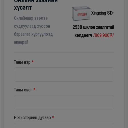
Онлайн зээлийн
Гал
хүсэлт
тогоо
Гэр ахуйн
Xingxing SD-
цахилгаан
Онлайнаар зээлээ
Гэр
бараа
судлуулаад хүссэн
253B шилэн хаалгатай
ахуйн
бараагаа хүргүүлээд
хөлдөөгч
/869,900₮/
цахилгаан
аваарай
Угаалгын
бараа
машин
Таны нэр
*
Зөөврийн
Угаалгын
компьютер
машин
Таны овог
*
Хөргөгч,
Хөлдөөгч
Зөөврийн
компьютер
Регистерийн дугаар
*
Плитк,
Шарах