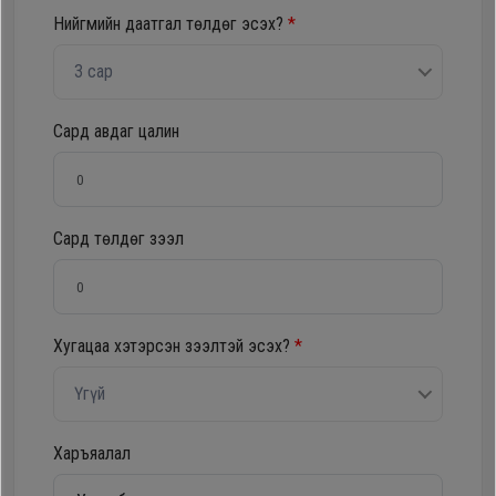
Нийгмийн даатгал төлдөг эсэх?
*
Oppo
3 сар
Mi
Сард авдаг цалин
Infinix
Huawei
Сард төлдөг зээл
Tablet
Хугацаа хэтэрсэн зээлтэй эсэх?
*
Ухаалаг
Цаг
Үгүй
Чихэвч
Харъяалал