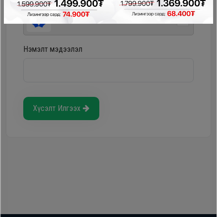
Storepay - урьдчилгаагүй, хүүгүй, шимтгэлгүй
Нэмэлт мэдээлэл
Хүсэлт Илгээх