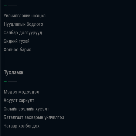
Үйлчилгээний нөхцөл
Нууцлалын бодлого
Салбар дэлгүүрүүд
Бидний тухай
Холбоо барих
Тусламж
Мэдээ мэдээдэл
Асуулт хариулт
Онлайн зээлийн хүсэлт
Баталгаат засварын үйлчилгээ
Чатаар холбогдох