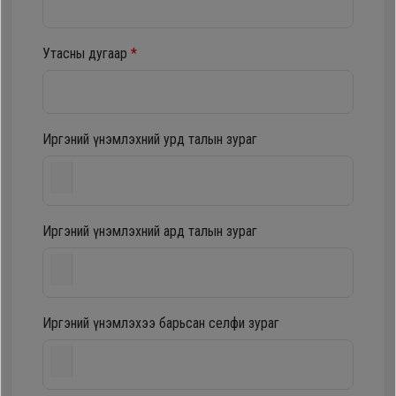
шүүгээ
Хөргөгч,
Хөлдөөгч
Утасны дугаар
*
Тавилга
Плитк,
Эйр
Шарах
Иргэний үнэмлэхний урд талын зураг
кондишн
шүүгээ
ГАР
Иргэний үнэмлэхний ард талын зураг
Тавилга
УТАС
Эйр
Apple
Иргэний үнэмлэхээ барьсан селфи зураг
кондишн
Samsung